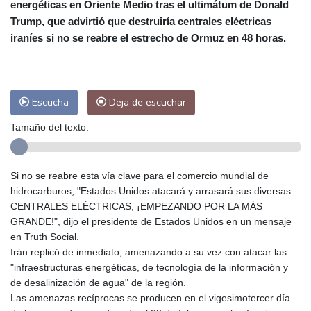
energéticas en Oriente Medio tras el ultimátum de Donald
Las Palmas de Gran Canaria
25 °C
Trump, que advirtió que destruiría centrales eléctricas
Ibiza
27 °C
Buenos Aires
15 °C
iraníes si no se reabre el estrecho de Ormuz en 48 horas.
Caracas
20 °C
Managua
23 °C
San José
23 °C
Asunción
22 °C
Panama City
25 °C
Escucha
Deja de escuchar
Tamaño del texto:
Si no se reabre esta vía clave para el comercio mundial de
hidrocarburos, "Estados Unidos atacará y arrasará sus diversas
CENTRALES ELÉCTRICAS, ¡EMPEZANDO POR LA MÁS
GRANDE!", dijo el presidente de Estados Unidos en un mensaje
en Truth Social.
Irán replicó de inmediato, amenazando a su vez con atacar las
"infraestructuras energéticas, de tecnología de la información y
de desalinización de agua" de la región.
Las amenazas recíprocas se producen en el vigesimotercer día