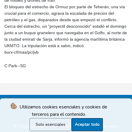
de misiles y drones de Irán.
El bloqueo del estrecho de Ormuz por parte de Teherán, una vía
crucial para el comercio, agrava la escalada de precios del
petróleo y el gas, disparados desde que empezó el conflicto.
Cerca del estrecho, un "proyectil desconocido" estalló el domingo
junto a un buque granelero que navegaba en el Golfo, al norte de
la ciudad emiratí de Sarja, informó la agencia martítima británica
UKMTO. La tripulación está a salvo, indicó.
burx-cf/mas/pc/jvb
C.Park--SG
Utilizamos cookies esenciales y cookies de
terceros para el contenido.
Solo esenciales
Aceptar todo
© Seoul Gazette 2026 - Todos los derechos reservados