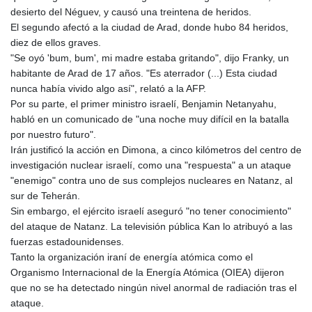
desierto del Néguev, y causó una treintena de heridos.
El segundo afectó a la ciudad de Arad, donde hubo 84 heridos,
diez de ellos graves.
"Se oyó 'bum, bum', mi madre estaba gritando", dijo Franky, un
habitante de Arad de 17 años. "Es aterrador (...) Esta ciudad
nunca había vivido algo así", relató a la AFP.
Por su parte, el primer ministro israelí, Benjamin Netanyahu,
habló en un comunicado de "una noche muy difícil en la batalla
por nuestro futuro".
Irán justificó la acción en Dimona, a cinco kilómetros del centro de
investigación nuclear israelí, como una "respuesta" a un ataque
"enemigo" contra uno de sus complejos nucleares en Natanz, al
sur de Teherán.
Sin embargo, el ejército israelí aseguró "no tener conocimiento"
del ataque de Natanz. La televisión pública Kan lo atribuyó a las
fuerzas estadounidenses.
Tanto la organización iraní de energía atómica como el
Organismo Internacional de la Energía Atómica (OIEA) dijeron
que no se ha detectado ningún nivel anormal de radiación tras el
ataque.