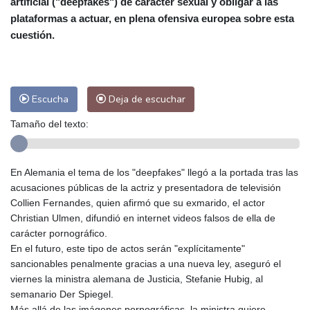
artificial ("deepfakes") de carácter sexual y obligar a las
Las Palmas de Gran Canaria
24 °C
plataformas a actuar, en plena ofensiva europea sobre esta
Ibiza
31 °C
Buenos Aires
5 °C
cuestión.
Caracas
22 °C
Managua
22 °C
San José
28 °C
Asunción
13 °C
Panama City
25 °C
Escucha
Deja de escuchar
Tamaño del texto:
En Alemania el tema de los "deepfakes" llegó a la portada tras las
acusaciones públicas de la actriz y presentadora de televisión
Collien Fernandes, quien afirmó que su exmarido, el actor
Christian Ulmen, difundió en internet videos falsos de ella de
carácter pornográfico.
En el futuro, este tipo de actos serán "explícitamente"
sancionables penalmente gracias a una nueva ley, aseguró el
viernes la ministra alemana de Justicia, Stefanie Hubig, al
semanario Der Spiegel.
Más allá de las imágenes pornográficas, la ministra quiere