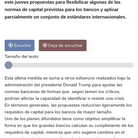
este jueves propuestas para flexibilizar algunas de las
Las Palmas de Gran Canaria
26 °C
normas de capital previstas para los bancos y aplicar
Ibiza
26 °C
Buenos Aires
14 °C
parcialmente un conjunto de estándares internacionales.
Caracas
25 °C
Managua
22 °C
San José
22 °C
Asunción
21 °C
Panama City
25 °C
Escucha
Deja de escuchar
Tamaño del texto:
Esta última medida se suma a otros esfuerzos realizados bajo la
administración del presidente Donald Trump para ajustar las
normas bancarias de formas que, según temen los críticos,
podrían afectar la capacidad de identificar o resistir una crisis.
En términos generales, las propuestas reducirían ligeramente los
requisitos de capital para los bancos de mayor tamaño.
Uno de los planes difundidos tiene como objetivo simplificar la
forma en que los grandes bancos calculan su cumplimiento de los
requisitos de capital, mientras que otro sugiere cambios en el