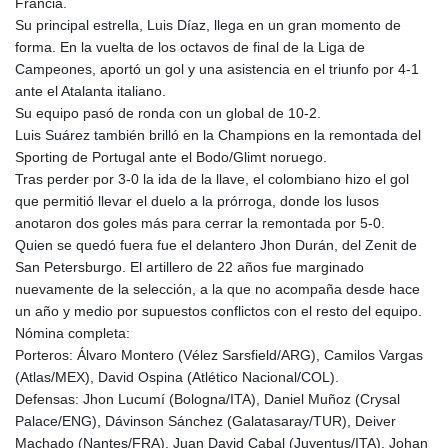
Francia.
Su principal estrella, Luis Díaz, llega en un gran momento de
forma. En la vuelta de los octavos de final de la Liga de
Campeones, aportó un gol y una asistencia en el triunfo por 4-1
ante el Atalanta italiano.
Su equipo pasó de ronda con un global de 10-2.
Luis Suárez también brilló en la Champions en la remontada del
Sporting de Portugal ante el Bodo/Glimt noruego.
Tras perder por 3-0 la ida de la llave, el colombiano hizo el gol
que permitió llevar el duelo a la prórroga, donde los lusos
anotaron dos goles más para cerrar la remontada por 5-0.
Quien se quedó fuera fue el delantero Jhon Durán, del Zenit de
San Petersburgo. El artillero de 22 años fue marginado
nuevamente de la selección, a la que no acompaña desde hace
un año y medio por supuestos conflictos con el resto del equipo.
Nómina completa:
Porteros: Álvaro Montero (Vélez Sarsfield/ARG), Camilos Vargas
(Atlas/MEX), David Ospina (Atlético Nacional/COL).
Defensas: Jhon Lucumí (Bologna/ITA), Daniel Muñoz (Crysal
Palace/ENG), Dávinson Sánchez (Galatasaray/TUR), Deiver
Machado (Nantes/FRA), Juan David Cabal (Juventus/ITA), Johan