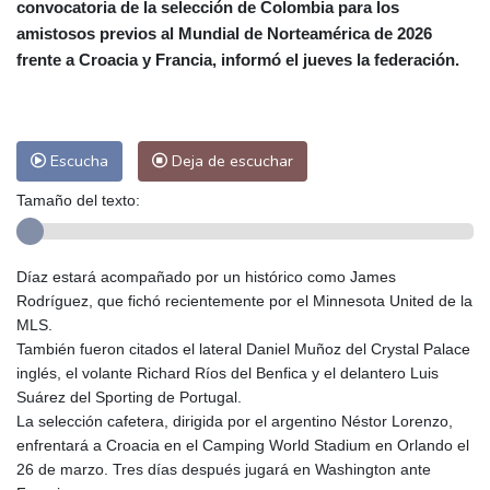
convocatoria de la selección de Colombia para los
Las Palmas de Gran Canaria
26 °C
amistosos previos al Mundial de Norteamérica de 2026
Ibiza
31 °C
Buenos Aires
11 °C
frente a Croacia y Francia, informó el jueves la federación.
Caracas
27 °C
Managua
25 °C
San José
38 °C
Asunción
17 °C
Panama City
32 °C
Escucha
Deja de escuchar
Tamaño del texto:
Díaz estará acompañado por un histórico como James
Rodríguez, que fichó recientemente por el Minnesota United de la
MLS.
También fueron citados el lateral Daniel Muñoz del Crystal Palace
inglés, el volante Richard Ríos del Benfica y el delantero Luis
Suárez del Sporting de Portugal.
La selección cafetera, dirigida por el argentino Néstor Lorenzo,
enfrentará a Croacia en el Camping World Stadium en Orlando el
26 de marzo. Tres días después jugará en Washington ante