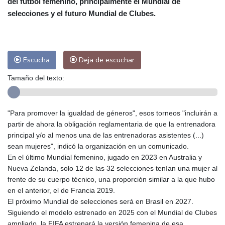
del fútbol femenino, principalmente el Mundial de
Las Palmas de Gran Canaria
28 °C
selecciones y el futuro Mundial de Clubes.
Ibiza
30 °C
Buenos Aires
13 °C
Caracas
27 °C
Managua
26 °C
San José
40 °C
Asunción
28 °C
Escucha
Deja de escuchar
Panama City
31 °C
Tamaño del texto:
"Para promover la igualdad de géneros", esos torneos "incluirán a
partir de ahora la obligación reglamentaria de que la entrenadora
principal y/o al menos una de las entrenadoras asistentes (...)
sean mujeres", indicó la organización en un comunicado.
En el último Mundial femenino, jugado en 2023 en Australia y
Nueva Zelanda, solo 12 de las 32 selecciones tenían una mujer al
frente de su cuerpo técnico, una proporción similar a la que hubo
en el anterior, el de Francia 2019.
El próximo Mundial de selecciones será en Brasil en 2027.
Siguiendo el modelo estrenado en 2025 con el Mundial de Clubes
ampliado, la FIFA estrenará la versión femenina de esa