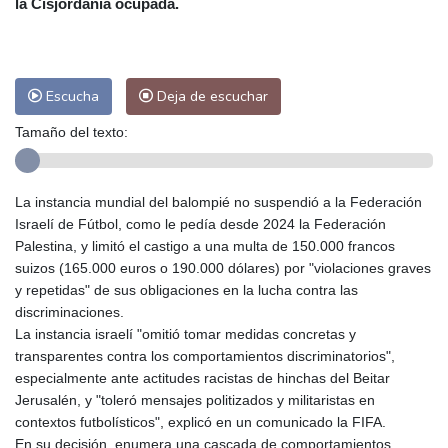
la Cisjordania ocupada.
Las Palmas de Gran Canaria
28 °C
Ibiza
31 °C
Buenos Aires
13 °C
Caracas
28 °C
Managua
29 °C
Escucha
Deja de escuchar
San José
38 °C
Asunción
19 °C
Panama City
31 °C
Tamaño del texto:
La instancia mundial del balompié no suspendió a la Federación
Israelí de Fútbol, como le pedía desde 2024 la Federación
Palestina, y limitó el castigo a una multa de 150.000 francos
suizos (165.000 euros o 190.000 dólares) por "violaciones graves
y repetidas" de sus obligaciones en la lucha contra las
discriminaciones.
La instancia israelí "omitió tomar medidas concretas y
transparentes contra los comportamientos discriminatorios",
especialmente ante actitudes racistas de hinchas del Beitar
Jerusalén, y "toleró mensajes politizados y militaristas en
contextos futbolísticos", explicó en un comunicado la FIFA.
En su decisión, enumera una cascada de comportamientos