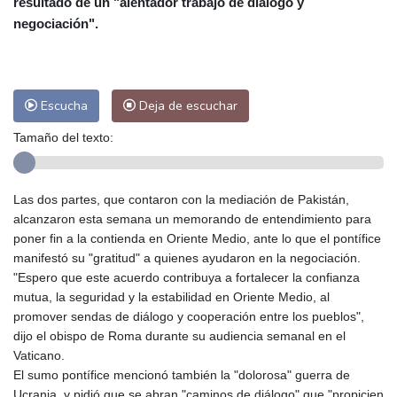
resultado de un "alentador trabajo de diálogo y
Las Palmas de Gran Canaria
23 °C
negociación".
Ibiza
27 °C
Buenos Aires
9 °C
Caracas
25 °C
Managua
24 °C
San José
24 °C
Asunción
14 °C
Escucha
Deja de escuchar
Panama City
26 °C
Tamaño del texto:
Las dos partes, que contaron con la mediación de Pakistán,
alcanzaron esta semana un memorando de entendimiento para
poner fin a la contienda en Oriente Medio, ante lo que el pontífice
manifestó su "gratitud" a quienes ayudaron en la negociación.
"Espero que este acuerdo contribuya a fortalecer la confianza
mutua, la seguridad y la estabilidad en Oriente Medio, al
promover sendas de diálogo y cooperación entre los pueblos",
dijo el obispo de Roma durante su audiencia semanal en el
Vaticano.
El sumo pontífice mencionó también la "dolorosa" guerra de
Ucrania, y pidió que se abran "caminos de diálogo" que "propicien