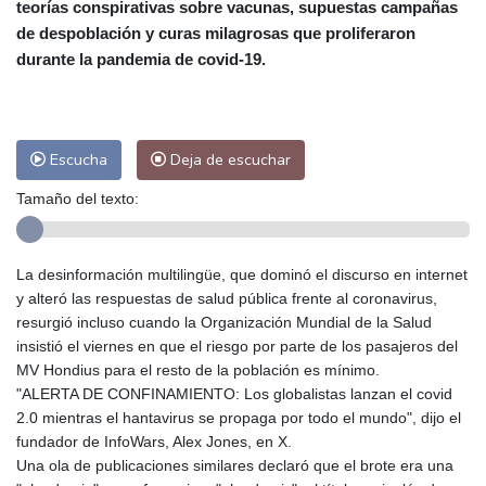
teorías conspirativas sobre vacunas, supuestas campañas
Las Palmas de Gran Canaria
25 °C
de despoblación y curas milagrosas que proliferaron
Ibiza
27 °C
Buenos Aires
8 °C
durante la pandemia de covid-19.
Caracas
25 °C
Managua
23 °C
San José
22 °C
Asunción
12 °C
Panama City
26 °C
Escucha
Deja de escuchar
Tamaño del texto:
La desinformación multilingüe, que dominó el discurso en internet
y alteró las respuestas de salud pública frente al coronavirus,
resurgió incluso cuando la Organización Mundial de la Salud
insistió el viernes en que el riesgo por parte de los pasajeros del
MV Hondius para el resto de la población es mínimo.
"ALERTA DE CONFINAMIENTO: Los globalistas lanzan el covid
2.0 mientras el hantavirus se propaga por todo el mundo", dijo el
fundador de InfoWars, Alex Jones, en X.
Una ola de publicaciones similares declaró que el brote era una