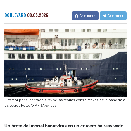
Ataques de rebeldes hutíes dejan 10 muertos en región
Barcelona
26 °C
Bilbao
17 °C
petrolera de Yemen
Tegucigalpa
19 °C
BOULEVARD
08.05.2026
Comparta
Comparta
España impone controles fronterizos a Italia en medio de crisis
Santo Domingo
26 °C
por migrantes
Havana
24 °C
Puerto Rico
24 °C
Infantino recibe en Colombia el apoyo del fútbol de Sudamérica
Quito
10 °C
Brasilia
22 °C
De la Espriella: un millonario pro-Trump en la presidencia de
Manaus
27 °C
Rio de Janeiro
26 °C
Colombia
São Paulo
18 °C
España lanza un ultimátum a Italia para que levante controles
Nava de la Asunción
21 °C
fronterizos
Bueno Aires
26 °C
Exabogado de Trump listo para ser confirmado como fiscal
Punta Arena
27 °C
general de EEUU
Montevideo
8 °C
Panama
26 °C
Muere el productor William Orbit, que colaboró con Madonna en
San Salvador
22 °C
Oaxaca
16 °C
El temor por el hantavirus revive las teorías conspirativas de la pandemia
"Ray of Light"
Jamaica
24 °C
Aruba
28 °C
de covid / Foto: © AFP/Archivos
Grenada
24 °C
Mexico City
15 °C
Alicante
25 °C
Córdoba
26 °C
Un brote del mortal hantavirus en un crucero ha reavivado
Málaga
26 °C
Murcia
24 °C