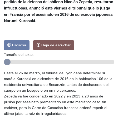
pedido de la defensa del chileno Nicolás Zepeda, resultaron
Las Palmas de Gran Canaria
27 °C
infructuosas, anunció este viernes el tribunal que lo juzga
Ibiza
31 °C
Buenos Aires
3 °C
en Francia por el asesinato en 2016 de su exnovia japonesa
Caracas
22 °C
Managua
22 °C
Narumi Kurosaki.
San José
29 °C
Asunción
12 °C
Panama City
26 °C
Escucha
Deja de escuchar
Tamaño del texto:
Hasta el 26 de marzo, el tribunal de Lyon debe determinar si
mató a Kurosaki en diciembre de 2016 en la habitación 106 de la
residencia universitaria de Besanzón, antes de deshacerse del
cuerpo en un bosque o en un río cercanos.
Zepeda ya fue condenado en 2022 y en 2023 a 28 años de
prisión por asesinato premeditado en este mediático caso sin
cadáver, pero la Corte de Casación francesa ordenó repetir el
último juicio, a raíz de irregularidades.