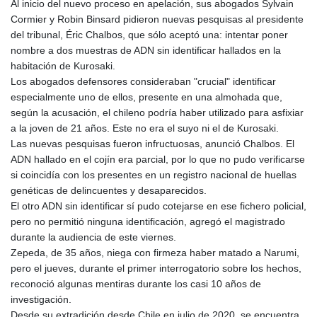
Al inicio del nuevo proceso en apelación, sus abogados Sylvain
Cormier y Robin Binsard pidieron nuevas pesquisas al presidente
del tribunal, Éric Chalbos, que sólo aceptó una: intentar poner
nombre a dos muestras de ADN sin identificar hallados en la
habitación de Kurosaki.
Los abogados defensores consideraban "crucial" identificar
especialmente uno de ellos, presente en una almohada que,
según la acusación, el chileno podría haber utilizado para asfixiar
a la joven de 21 años. Este no era el suyo ni el de Kurosaki.
Las nuevas pesquisas fueron infructuosas, anunció Chalbos. El
ADN hallado en el cojín era parcial, por lo que no pudo verificarse
si coincidía con los presentes en un registro nacional de huellas
genéticas de delincuentes y desaparecidos.
El otro ADN sin identificar sí pudo cotejarse en ese fichero policial,
pero no permitió ninguna identificación, agregó el magistrado
durante la audiencia de este viernes.
Zepeda, de 35 años, niega con firmeza haber matado a Narumi,
pero el jueves, durante el primer interrogatorio sobre los hechos,
reconoció algunas mentiras durante los casi 10 años de
investigación.
Desde su extradición desde Chile en julio de 2020, se encuentra