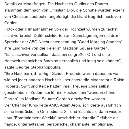
Details zu Modefragen: Die Hochzeits-Outfits des Paares
stammten demnach von Christian Dior, die Schuhe wurden eigens
von Christian Louboutin angefertigt, die Braut trug Schmuck von
Cartier.
Foto- oder Filmaufnahmen von der Hochzeit wurden zunächst
nicht verbreitet. Dafür schilderten am Samstagmorgen die drei
Sprecher der ABC-Nachrichtensendung "Good Morning America"
ihre Eindrücke von der Feier im Madison Square Garden.
"Es ist schwer vorstellbar, dass ein so großer Ort und eine
Hochzeit mit solchen Stars so persönlich und innig sein können",
sagte George Stephanopoulos.
"Ihre Nachbarn, ihre High-School-Freunde waren dabei. Es war
wie bei jeder anderen Hochzeit", berichtete die Moderatorin Robin
Roberts. Swift und Kelce hätten ihre "Treuegelübde selbst
geschrieben". Zudem sei für die Hochzeit ein "wunderschöner
Garten" im Madison Square Garden erschaffen worden.
Der Chef der Kino-Kette AMC, Adam Aron, schilderte ausführlich
seine Eindrücke im Onlinedienst X - und löschte sie dann wieder.
Laut "Entertainment Weekly" beschrieb er dort die Gelübde als
"lange, unterhaltsame, persönliche, charmante, emotionale,