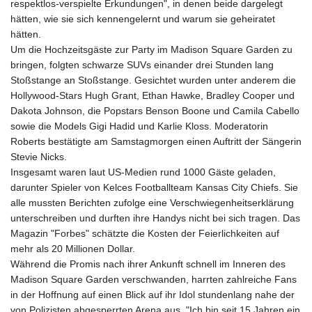
respektlos-verspielte Erkundungen", in denen beide dargelegt
hätten, wie sie sich kennengelernt und warum sie geheiratet
hätten.
Um die Hochzeitsgäste zur Party im Madison Square Garden zu
bringen, folgten schwarze SUVs einander drei Stunden lang
Stoßstange an Stoßstange. Gesichtet wurden unter anderem die
Hollywood-Stars Hugh Grant, Ethan Hawke, Bradley Cooper und
Dakota Johnson, die Popstars Benson Boone und Camila Cabello
sowie die Models Gigi Hadid und Karlie Kloss. Moderatorin
Roberts bestätigte am Samstagmorgen einen Auftritt der Sängerin
Stevie Nicks.
Insgesamt waren laut US-Medien rund 1000 Gäste geladen,
darunter Spieler von Kelces Footballteam Kansas City Chiefs. Sie
alle mussten Berichten zufolge eine Verschwiegenheitserklärung
unterschreiben und durften ihre Handys nicht bei sich tragen. Das
Magazin "Forbes" schätzte die Kosten der Feierlichkeiten auf
mehr als 20 Millionen Dollar.
Während die Promis nach ihrer Ankunft schnell im Inneren des
Madison Square Garden verschwanden, harrten zahlreiche Fans
in der Hoffnung auf einen Blick auf ihr Idol stundenlang nahe der
von Polizisten abgesperrten Arena aus. "Ich bin seit 15 Jahren ein