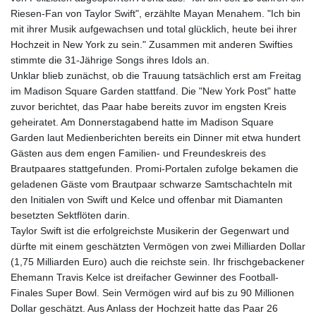
Riesen-Fan von Taylor Swift", erzählte Mayan Menahem. "Ich bin
mit ihrer Musik aufgewachsen und total glücklich, heute bei ihrer
Hochzeit in New York zu sein." Zusammen mit anderen Swifties
stimmte die 31-Jährige Songs ihres Idols an.
Unklar blieb zunächst, ob die Trauung tatsächlich erst am Freitag
im Madison Square Garden stattfand. Die "New York Post" hatte
zuvor berichtet, das Paar habe bereits zuvor im engsten Kreis
geheiratet. Am Donnerstagabend hatte im Madison Square
Garden laut Medienberichten bereits ein Dinner mit etwa hundert
Gästen aus dem engen Familien- und Freundeskreis des
Brautpaares stattgefunden. Promi-Portalen zufolge bekamen die
geladenen Gäste vom Brautpaar schwarze Samtschachteln mit
den Initialen von Swift und Kelce und offenbar mit Diamanten
besetzten Sektflöten darin.
Taylor Swift ist die erfolgreichste Musikerin der Gegenwart und
dürfte mit einem geschätzten Vermögen von zwei Milliarden Dollar
(1,75 Milliarden Euro) auch die reichste sein. Ihr frischgebackener
Ehemann Travis Kelce ist dreifacher Gewinner des Football-
Finales Super Bowl. Sein Vermögen wird auf bis zu 90 Millionen
Dollar geschätzt. Aus Anlass der Hochzeit hatte das Paar 26