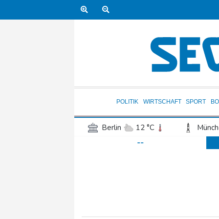
POLITIK
WIRTSCHAFT
SPORT
BO
Berlin
12 °C
Münch
--
Frankfurt am Main
17 °C
Hannover
15 °C
Kö
Rostock
12 °C
Stut
Salzburg
19 °C
Ba