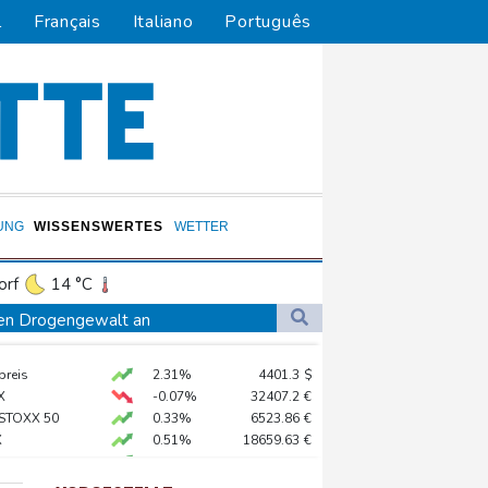
l
Français
Italiano
Português
UNG
WISSENSWERTES
WETTER
orf
14 °C
Dortmund
12 °C
gen Drogengewalt an
4 °C
Flensburg
11 °C
ür Lastwagen
preis
2.31%
4401.3
$
23 °C
X
-0.07%
32407.2
€
hnt
 STOXX 50
0.33%
6523.86
€
X
0.51%
18659.63
€
in Sachsen-Anhalt
AX
1.67%
4068.78
€
nd
0.68%
26319.45
€