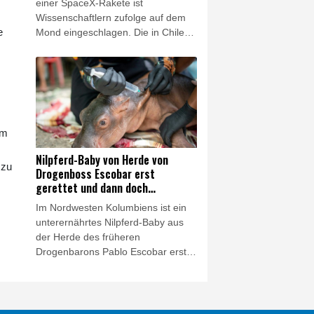
einer SpaceX-Rakete ist
Wissenschaftlern zufolge auf dem
e
Mond eingeschlagen. Die in Chile
ansässige Europäische
Südsternwarte (ESO) teilte am
Mittwoch mit, dass sie mit Hilfe ihres
hochentwickelten Very Large
Telescope (VLT) entsprechende
"Spektrallinien" entdeckt habe. Der
em
Aufprall habe sich genau so
ereignet wie erwartet.
Nilpferd-Baby von Herde von
 zu
Drogenboss Escobar erst
gerettet und dann doch
gestorben
Im Nordwesten Kolumbiens ist ein
unterernährtes Nilpferd-Baby aus
der Herde des früheren
Drogenbarons Pablo Escobar erst
gerettet worden - und dann doch
gestorben. Das Tier war getrennt
von seiner Mutter in einem Gebüsch
an einem Fluss in der Gemeinde