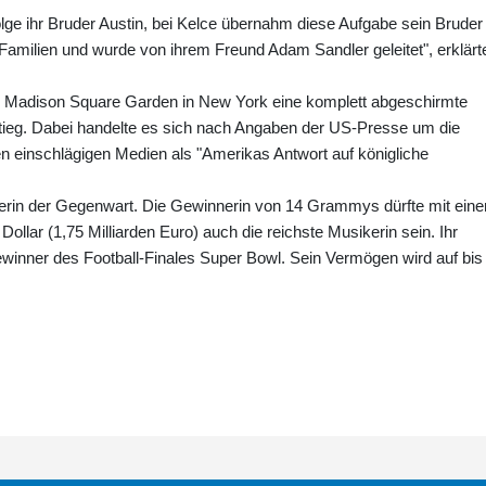
ge ihr Bruder Austin, bei Kelce übernahm diese Aufgabe sein Bruder
Familien und wurde von ihrem Freund Adam Sandler geleitet", erklärt
d im Madison Square Garden in New York eine komplett abgeschirmte
tieg. Dabei handelte es sich nach Angaben der US-Presse um die
en einschlägigen Medien als "Amerikas Antwort auf königliche
usikerin der Gegenwart. Die Gewinnerin von 14 Grammys dürfte mit ein
llar (1,75 Milliarden Euro) auch die reichste Musikerin sein. Ihr
ewinner des Football-Finales Super Bowl. Sein Vermögen wird auf bis