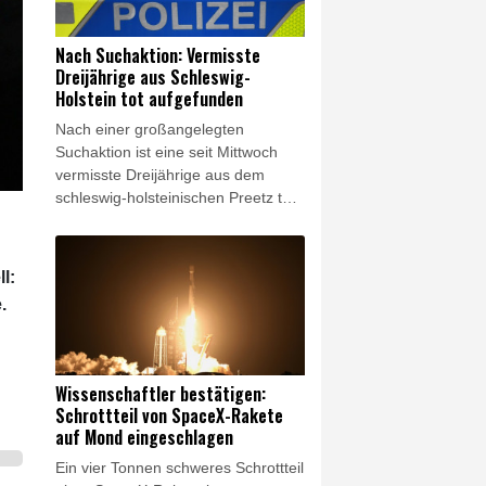
heimisch vorkam. Polizisten fanden
das Tier dann tatsächlich am
Nach Suchaktion: Vermisste
Kanalufer und konnten es
Dreijährige aus Schleswig-
einfangen.
Holstein tot aufgefunden
Nach einer großangelegten
Suchaktion ist eine seit Mittwoch
vermisste Dreijährige aus dem
schleswig-holsteinischen Preetz tot
aufgefunden worden. Einsatzkräfte
entdeckten am Donnerstagmorgen
in dem Ort im Kreis Plön ein
l:
lebloses Kleinkind, bei dem es sich
.
mit großer Wahrscheinlichkeit um
das gesuchte autistische Mädchen
handelt, wie die Polizei in Kiel
mitteilte.
Wissenschaftler bestätigen:
Schrottteil von SpaceX-Rakete
auf Mond eingeschlagen
Ein vier Tonnen schweres Schrottteil