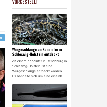
VORGESTELLT
USD
0.32%
1.1562
$
d Übergangslösungen
 Falschinformationen
digt
ter
Würgeschlange an Kanalufer in
Schleswig-Holstein entdeckt
An einem Kanalufer in Rendsburg in
Schleswig-Holstein ist eine
Würgeschlange entdeckt worden.
Es handelte sich um eine eineinhalb
Meter lange Königspython, wie die
Polizei in Neumünster am Freitag
mitteilte. Ein Spaziergänger hatte
demnach am Donnerstag die Polizei
auf eine größere Schlange
aufmerksam gemacht, die ihm nicht