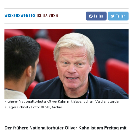
Selenskyj warnt vor Folgen russischer Angriffe - Vucic für
Dresden
23 °C
Wien
25 °C
Integrität der Ukraine
Salzburg
25 °C
WISSENSWERTES
03.07.2026
Teilen
Teilen
Sieg auf der längsten Etappe: Vollering übernimmt
Baden-Baden
25 °C
Gesamtführung
Drohne explodiert an der Grenze zwischen Rumänien und
Bulgarien nahe Gaspipeline
Lionel Messi trauert um seinen Vater
Absturz von Ultraleichtflugzeug: 72-jähriger Pilot stirbt in Baden-
Württemberg
Selenskyj warnt in Belgrad vor Folgen russischer Angriffe für
den Winter
Früherer Nationaltorhüter Oliver Kahn mit Bayerischem Verdienstorden
ausgezeichnet / Foto: © SID/Archiv
Der frühere Nationaltorhüter Oliver Kahn ist am Freitag mit