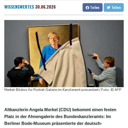
Wärmekraftwerke mehr
Dresden
28 °C
Wien
30 °C
WISSENSWERTES
30.06.2026
Teilen
Teilen
Braunschweig nach Kantersieg in Magdeburg an der Spitze
Salzburg
30 °C
Absteiger schlägt Aufsteiger: Heidenheim siegt turbulent
Baden-Baden
28 °C
Aussetzung von Lkw-Fahrverbot: BUND kritisiert Maßnahme -
Industrie begrüßt sie
US-Senat bestätigt mit knapper Mehrheit Trumps umstrittenen
Justizminister Blanche
Schwimm-EM: Schmidbauer verliert Titel, Halbisch gewinnt
Bronze
Frankreich: Crémant-Lese in Burgund beginnt wegen Hitzewellen
so früh wie nie
Merkel-Bildnis für Porträt-Galerie im Kanzleramt präsentiert / Foto: © AFP
Altkanzlerin Angela Merkel (CDU) bekommt einen festen
Platz in der Ahnengalerie des Bundeskanzleramts: Im
Berliner Bode-Museum präsentierte der deutsch-