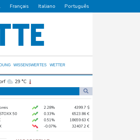
l
Français
Italiano
Português
LDUNG
WISSENSWERTES
WETTER
orf
29 °C
Dortmund
31 °C
8 °C
Flensburg
28 °C
gerufen
preis
2.28%
4399.7
$
30 °C
 Köln
 STOXX 50
0.33%
6523.86
€
X
0.51%
18659.63
€
X
-0.07%
32407.2
€
 20.000 Menschen evakuiert
AX
1.67%
4068.78
€
sbauen
0.68%
26319.45
€