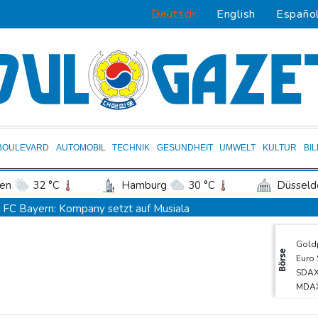
Deutsch
English
Españo
BOULEVARD
AUTOMOBIL
TECHNIK
GESUNDHEIT
UMWELT
KULTUR
BI
en
32 °C
Hamburg
30 °C
Düsseld
Potsdam
29 °C
Leipzig
32 °C
FC Bayern: Kompany setzt auf Musiala
ln
30 °C
Kiel
28 °C
Bremen
2
Waldbrände in Kanada: Notstand in Provinz British Columbia aus
Gold
tgart
33 °C
Dresden
31 °C
Wien
Verdacht auf illegales Rennen: Zwei Tote nach Motorrad-Unfall in
Börse
Euro
den-Baden
29 °C
Im EM-Becken: Berkhahn sieht "nicht viele Medaillenchancen"
SDA
MDA
Waldbrand in Kanada: Notstand in British Columbia ausgerufen -
TecD
Dobrindt will Forschung zur Drohensicherheit in Deutschland au
DAX