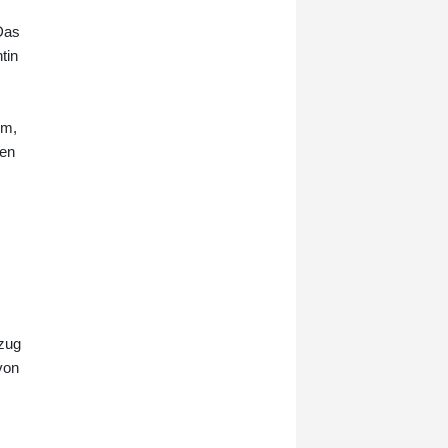
"Es wird sich konkret auf die
"Das
Bonuszahlungen von Bahn-
tin
Managern auswirken, wenn die
Ziele, die der Bund vorgibt, nicht
eingehalten werden", sagte Bilger
der "Bild am Sonntag".
em,
gen
kzug
von