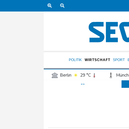
POLITIK
WIRTSCHAFT
SPORT
Berlin
29 °C
Münch
--
Frankfurt am Main
33 °C
Hannover
29 °C
Kö
Rostock
28 °C
Stut
Salzburg
29 °C
Ba