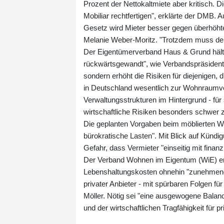
Prozent der Nettokaltmiete aber kritisch. 
Mobiliar rechtfertigen", erklärte der DMB.
Gesetz wird Mieter besser gegen überhöht
Melanie Weber-Moritz. "Trotzdem muss der
Der Eigentümerverband Haus & Grund hält 
rückwärtsgewandt", wie Verbandspräsident 
sondern erhöht die Risiken für diejenigen, 
in Deutschland wesentlich zur Wohnraumver
Verwaltungsstrukturen im Hintergrund - für 
wirtschaftliche Risiken besonders schwer z
Die geplanten Vorgaben beim möblierten Woh
bürokratische Lasten". Mit Blick auf Kün
Gefahr, dass Vermieter "einseitig mit finanz
Der Verband Wohnen im Eigentum (WiE) erkl
Lebenshaltungskosten ohnehin "zunehmend 
privater Anbieter - mit spürbaren Folgen 
Möller. Nötig sei "eine ausgewogene Bala
und der wirtschaftlichen Tragfähigkeit für pr