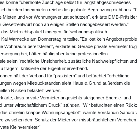
Dies könne "überhöhte Zuschläge selbst für längst abgeschriebenes
 Auch bei den Indexmieten reiche die geplante Begrenzung nicht aus. 
e Mieten und vor Wohnungsverlust schützen", erklärte DMB-Präsiden
 Gesetzentwurf noch an einigen Stellen nachgebessert werden."
das Mietrechtspaket hingegen für "wohnungspolitisch
Kai Warnecke am Donnerstag mitteilte. "Es löst kein Angebotsprobl
die Wohnraum bereitstellen", erklärte er. Gerade private Vermieter trü
sorgung bei, hätten häufig aber keine professionellen
sie seien "rechtliche Unsicherheit, zusätzliche Nachweispflichten und
u tragen", kritisierte der Eigentümerverband.
nen hält der Verband für "praxisfern" und befürchtet "erhebliche
digungen wegen Mietrückständen sieht Haus & Grund außerdem die
iellen Risiken belastet" werden.
ärte, dass private Vermieter angesichts steigender Energie- und
unter wirtschaftlichem Druck" stünden. "Wir befürchten einen Rüc
für das ohnehin knappe Wohnungsangebot", warnte Vorständin Sandra 
nce zwischen dem Schutz der Mieter vor missbräuchlichem Vorgehen
ivate Kleinvermieter".