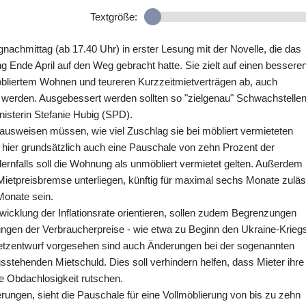
Textgröße:
achmittag (ab 17.40 Uhr) in erster Lesung mit der Novelle, die das
 Ende April auf den Weg gebracht hatte. Sie zielt auf einen bessere
öbliertem Wohnen und teureren Kurzzeitmietverträgen ab, auch
 werden. Ausgebessert werden sollten so "zielgenau" Schwachstelle
nisterin Stefanie Hubig (SPD).
 ausweisen müssen, wie viel Zuschlag sie bei möbliert vermieteten
hier grundsätzlich auch eine Pauschale von zehn Prozent der
ernfalls soll die Wohnung als unmöbliert vermietet gelten. Außerdem
 Mietpreisbremse unterliegen, künftig für maximal sechs Monate zuläs
Monate sein.
twicklung der Inflationsrate orientieren, sollen zudem Begrenzungen
ungen der Verbraucherpreise - wie etwa zu Beginn den Ukraine-Kriegs
etzentwurf vorgesehen sind auch Änderungen bei der sogenannten
sstehenden Mietschuld. Dies soll verhindern helfen, dass Mieter ihre
e Obdachlosigkeit rutschen.
ungen, sieht die Pauschale für eine Vollmöblierung von bis zu zehn