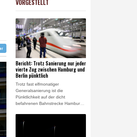
VORGESTELLT
USD
0.32%
1.1562
$
lt überschattet
e in China
ter
Bericht: Trotz Sanierung nur jeder
vierte Zug zwischen Hamburg und
Berlin pünktlich
Trotz fast elfmonatiger
Generalsanierung ist die
Pünktlichkeit auf der dicht
befahrenen Bahnstrecke Hamburg–
Berlin einem Medienbericht zufolge
massiv eingebrochen. Von Mitte
Juni bis Mitte Juli 2026 seien nur
noch 25,8 Prozent aller Fernzüge
pünktlich an ihr Ziel gekommen,