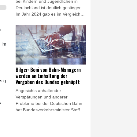
bei Kindern und Jugendlichen in
Drohnensicherheit errichtet werden.
Deutschland ist deutlich gestiegen.
Im Jahr 2024 gab es im Vergleich
zum Vorjahr 16 Prozent mehr
Diagnosen einer
n
Aufmerksamkeitsdefizit-/Hyperaktivitätsstörung
bei Kindern bis einschließlich 17
n im
Jahren: Dies zeigt eine aktuelle
Analyse der DAK-Gesundheit, die
der Nachrichtenagentur AFP vorlag.
Hochgerechnet wurde damit 2024
Bilger: Boni von Bahn-Managern
bundesweit bei rund 202.000
werden an Einhaltung der
jungen Menschen erstmals ADHS
sig
Vorgaben des Bundes geknüpft
diagnostiziert.
Angesichts anhaltender
Verspätungen und anderer
 -
Probleme bei der Deutschen Bahn
hat Bundesverkehrsminister Steffen
Bilger (CDU) den Druck auf die
Führungsebene des Konzerns
erhöht und Konsequenzen bei den
Vorstandsgehältern angekündigt.