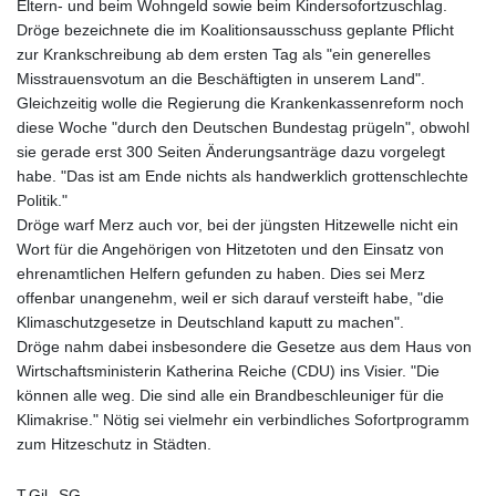
Eltern- und beim Wohngeld sowie beim Kindersofortzuschlag.
Dröge bezeichnete die im Koalitionsausschuss geplante Pflicht
zur Krankschreibung ab dem ersten Tag als "ein generelles
Misstrauensvotum an die Beschäftigten in unserem Land".
Gleichzeitig wolle die Regierung die Krankenkassenreform noch
diese Woche "durch den Deutschen Bundestag prügeln", obwohl
sie gerade erst 300 Seiten Änderungsanträge dazu vorgelegt
habe. "Das ist am Ende nichts als handwerklich grottenschlechte
Politik."
Dröge warf Merz auch vor, bei der jüngsten Hitzewelle nicht ein
Wort für die Angehörigen von Hitzetoten und den Einsatz von
ehrenamtlichen Helfern gefunden zu haben. Dies sei Merz
offenbar unangenehm, weil er sich darauf versteift habe, "die
Klimaschutzgesetze in Deutschland kaputt zu machen".
Dröge nahm dabei insbesondere die Gesetze aus dem Haus von
Wirtschaftsministerin Katherina Reiche (CDU) ins Visier. "Die
können alle weg. Die sind alle ein Brandbeschleuniger für die
Klimakrise." Nötig sei vielmehr ein verbindliches Sofortprogramm
zum Hitzeschutz in Städten.
T.Gil--SG