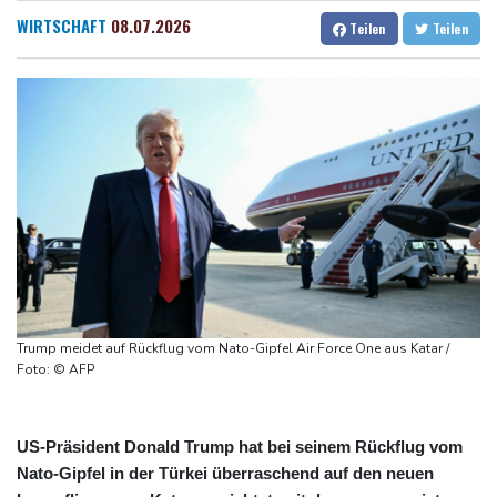
Waldbrand in Kanada: Notstand in British Columbia ausgerufen -
Dresden
31 °C
Wien
30 °C
WIRTSCHAFT
08.07.2026
Teilen
Teilen
20.000 Menschen evakuiert
Salzburg
29 °C
Dobrindt will Forschung zur Drohensicherheit in Deutschland
Baden-Baden
29 °C
ausbauen
Iran bekräftigt harte Haltung in Streit um Straße von Hormus
Amtsantritt von Kolumbiens Staatschef De la Espriella von
Gewalt überschattet
Basketball-WM: Geiselsöder macht gesamte Vorbereitung mit
Taifun "Dolphin": Flugausfälle, Evakuierung und höchste
Warnstufe in China
Trump meidet auf Rückflug vom Nato-Gipfel Air Force One aus Katar /
Foto: © AFP
US-Präsident Donald Trump hat bei seinem Rückflug vom
Nato-Gipfel in der Türkei überraschend auf den neuen