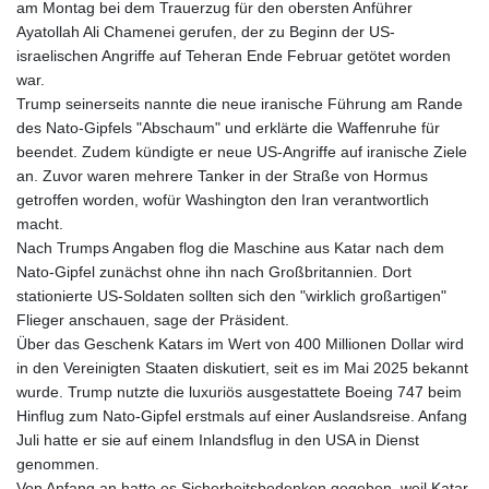
am Montag bei dem Trauerzug für den obersten Anführer
Ayatollah Ali Chamenei gerufen, der zu Beginn der US-
israelischen Angriffe auf Teheran Ende Februar getötet worden
war.
Trump seinerseits nannte die neue iranische Führung am Rande
des Nato-Gipfels "Abschaum" und erklärte die Waffenruhe für
beendet. Zudem kündigte er neue US-Angriffe auf iranische Ziele
an. Zuvor waren mehrere Tanker in der Straße von Hormus
getroffen worden, wofür Washington den Iran verantwortlich
macht.
Nach Trumps Angaben flog die Maschine aus Katar nach dem
Nato-Gipfel zunächst ohne ihn nach Großbritannien. Dort
stationierte US-Soldaten sollten sich den "wirklich großartigen"
Flieger anschauen, sage der Präsident.
Über das Geschenk Katars im Wert von 400 Millionen Dollar wird
in den Vereinigten Staaten diskutiert, seit es im Mai 2025 bekannt
wurde. Trump nutzte die luxuriös ausgestattete Boeing 747 beim
Hinflug zum Nato-Gipfel erstmals auf einer Auslandsreise. Anfang
Juli hatte er sie auf einem Inlandsflug in den USA in Dienst
genommen.
Von Anfang an hatte es Sicherheitsbedenken gegeben, weil Katar