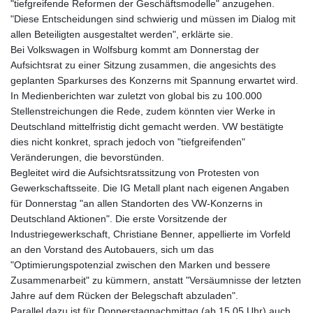
"tiefgreifende Reformen der Geschäftsmodelle" anzugehen.
"Diese Entscheidungen sind schwierig und müssen im Dialog mit
allen Beteiligten ausgestaltet werden", erklärte sie.
Bei Volkswagen in Wolfsburg kommt am Donnerstag der
Aufsichtsrat zu einer Sitzung zusammen, die angesichts des
geplanten Sparkurses des Konzerns mit Spannung erwartet wird.
In Medienberichten war zuletzt von global bis zu 100.000
Stellenstreichungen die Rede, zudem könnten vier Werke in
Deutschland mittelfristig dicht gemacht werden. VW bestätigte
dies nicht konkret, sprach jedoch von "tiefgreifenden"
Veränderungen, die bevorstünden.
Begleitet wird die Aufsichtsratssitzung von Protesten von
Gewerkschaftsseite. Die IG Metall plant nach eigenen Angaben
für Donnerstag "an allen Standorten des VW-Konzerns in
Deutschland Aktionen". Die erste Vorsitzende der
Industriegewerkschaft, Christiane Benner, appellierte im Vorfeld
an den Vorstand des Autobauers, sich um das
"Optimierungspotenzial zwischen den Marken und bessere
Zusammenarbeit" zu kümmern, anstatt "Versäumnisse der letzten
Jahre auf dem Rücken der Belegschaft abzuladen".
Parallel dazu ist für Donnerstagnachmittag (ab 15.05 Uhr) auch