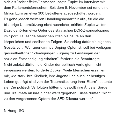
sich als "sehr effektiv" erwiesen, sagte Zupke im Interview mit
dem Parlamentsfernsehen. Seit dem 9. November sei rund eine
Million Euro an etwa 300 Betroffene ausgeschüttet worden.
Es gebe jedoch weiteren Handlungsbedarf für alle, für die die
bisherige Unterstützung nicht ausreiche, erklärte Zupke weiter.
Dazu gehörten etwa Opfer des staatlichen DDR-Zwangsdopings
im Sport. Tausende Menschen litten bis heute an den
körperlichen und seelischen Folgen. Sie schlug dafür ein eigenes
Gesetz vor: "Wer anerkanntes Doping-Opfer ist, soll bei Vorliegen
gesundheitlicher Schädigungen Zugang zu Leistungen der
sozialen Entschädigung erhalten", forderte die Beauftragte.
Nicht zuletzt dürften die Kinder der politisch Verfolgten nicht
vergessen werden, forderte Zupke. "Viele Menschen erzählen
mir, wie stark ihre Kindheit, ihre Jugend und auch ihr heutiges
Leben geprägt sind von der Traumatisierung ihrer Eltern", betonte
sie. Die politisch Verfolgten hätten ungewollt ihre Ängste, Sorgen
und Traumata an ihre Kinder weitergegeben. Diese dürften "nicht
zu den vergessenen Opfern der SED-Diktatur werden".
N.Hong--SG