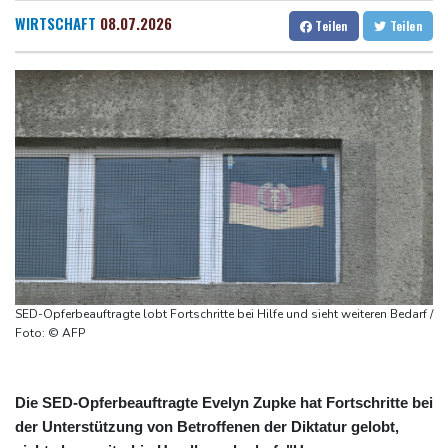
Industrie begrüßt sie
Dresden
28 °C
Wien
30 °C
WIRTSCHAFT
08.07.2026
Teilen
Teilen
US-Senat bestätigt mit knapper Mehrheit Trumps umstrittenen
Salzburg
30 °C
Justizminister Blanche
Baden-Baden
28 °C
Schwimm-EM: Schmidbauer verliert Titel, Halbisch gewinnt
Bronze
Frankreich: Crémant-Lese in Burgund beginnt wegen Hitzewellen
so früh wie nie
Europas Automarkt wächst, doch der E-Auto-Boom verschärft
den Druck
Klinsmann über Horror-Verletzung: "Ich hatte Glück"
SED-Opferbeauftragte lobt Fortschritte bei Hilfe und sieht weiteren Bedarf /
Foto: © AFP
Die SED-Opferbeauftragte Evelyn Zupke hat Fortschritte bei
der Unterstützung von Betroffenen der Diktatur gelobt,