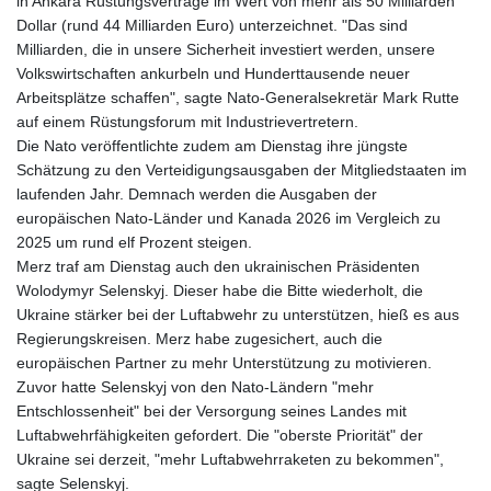
in Ankara Rüstungsverträge im Wert von mehr als 50 Milliarden
Dollar (rund 44 Milliarden Euro) unterzeichnet. "Das sind
Milliarden, die in unsere Sicherheit investiert werden, unsere
Volkswirtschaften ankurbeln und Hunderttausende neuer
Arbeitsplätze schaffen", sagte Nato-Generalsekretär Mark Rutte
auf einem Rüstungsforum mit Industrievertretern.
Die Nato veröffentlichte zudem am Dienstag ihre jüngste
Schätzung zu den Verteidigungsausgaben der Mitgliedstaaten im
laufenden Jahr. Demnach werden die Ausgaben der
europäischen Nato-Länder und Kanada 2026 im Vergleich zu
2025 um rund elf Prozent steigen.
Merz traf am Dienstag auch den ukrainischen Präsidenten
Wolodymyr Selenskyj. Dieser habe die Bitte wiederholt, die
Ukraine stärker bei der Luftabwehr zu unterstützen, hieß es aus
Regierungskreisen. Merz habe zugesichert, auch die
europäischen Partner zu mehr Unterstützung zu motivieren.
Zuvor hatte Selenskyj von den Nato-Ländern "mehr
Entschlossenheit" bei der Versorgung seines Landes mit
Luftabwehrfähigkeiten gefordert. Die "oberste Priorität" der
Ukraine sei derzeit, "mehr Luftabwehrraketen zu bekommen",
sagte Selenskyj.