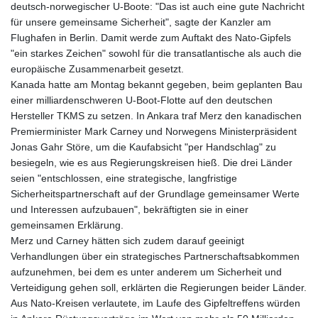
deutsch-norwegischer U-Boote: "Das ist auch eine gute Nachricht
für unsere gemeinsame Sicherheit", sagte der Kanzler am
Flughafen in Berlin. Damit werde zum Auftakt des Nato-Gipfels
"ein starkes Zeichen" sowohl für die transatlantische als auch die
europäische Zusammenarbeit gesetzt.
Kanada hatte am Montag bekannt gegeben, beim geplanten Bau
einer milliardenschweren U-Boot-Flotte auf den deutschen
Hersteller TKMS zu setzen. In Ankara traf Merz den kanadischen
Premierminister Mark Carney und Norwegens Ministerpräsident
Jonas Gahr Störe, um die Kaufabsicht "per Handschlag" zu
besiegeln, wie es aus Regierungskreisen hieß. Die drei Länder
seien "entschlossen, eine strategische, langfristige
Sicherheitspartnerschaft auf der Grundlage gemeinsamer Werte
und Interessen aufzubauen", bekräftigten sie in einer
gemeinsamen Erklärung.
Merz und Carney hätten sich zudem darauf geeinigt
Verhandlungen über ein strategisches Partnerschaftsabkommen
aufzunehmen, bei dem es unter anderem um Sicherheit und
Verteidigung gehen soll, erklärten die Regierungen beider Länder.
Aus Nato-Kreisen verlautete, im Laufe des Gipfeltreffens würden