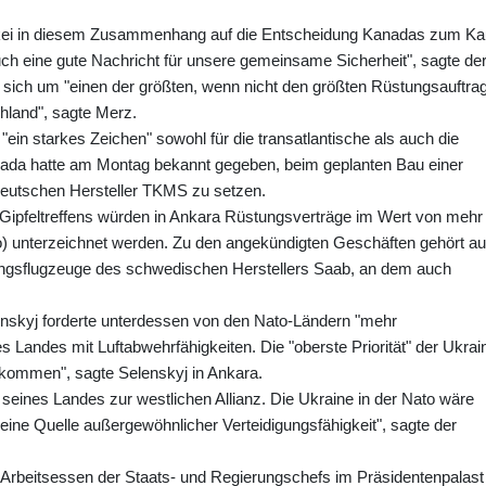
ürkei in diesem Zusammenhang auf die Entscheidung Kanadas zum Ka
ch eine gute Nachricht für unsere gemeinsame Sicherheit", sagte de
 sich um "einen der größten, wenn nicht den größten Rüstungsauftrag
hland", sagte Merz.
ein starkes Zeichen" sowohl für die transatlantische als auch die
ada hatte am Montag bekannt gegeben, beim geplanten Bau einer
deutschen Hersteller TKMS zu setzen.
 Gipfeltreffens würden in Ankara Rüstungsverträge im Wert von mehr 
uro) unterzeichnet werden. Zu den angekündigten Geschäften gehört a
ngsflugzeuge des schwedischen Herstellers Saab, an dem auch
nskyj forderte unterdessen von den Nato-Ländern "mehr
s Landes mit Luftabwehrfähigkeiten. Die "oberste Priorität" der Ukrai
ekommen", sagte Selenskyj in Ankara.
tt seines Landes zur westlichen Allianz. Die Ukraine in der Nato wäre
"eine Quelle außergewöhnlicher Verteidigungsfähigkeit", sagte der
 Arbeitsessen der Staats- und Regierungschefs im Präsidentenpalast