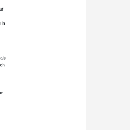
der Generalstaatsanwaltschaft
uf
Dresden sagte. Auch eine
r
Sprecherin des
Landeskriminalamtes Sachsen
 in
(LKA) betonte, die Spurensuche auf
dem Flughafengelände sei am
Donnerstag fortgesetzt worden.
als
uch
ne