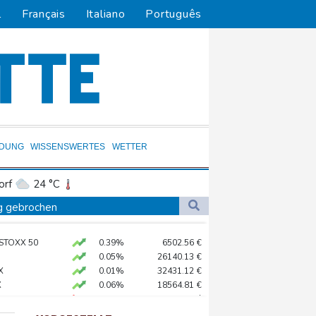
l
Français
Italiano
Português
LDUNG
WISSENSWERTES
WETTER
orf
24 °C
Dortmund
23 °C
ag gebrochen
2 °C
Flensburg
16 °C
eur Benchetrit bekannt
 STOXX 50
0.39%
6502.56
€
33 °C
0.05%
26140.13
€
X
0.01%
32431.12
€
X
0.06%
18564.81
€
fshore-Windparkprojekte in den USA auf
preis
-0.14%
4299.1
$
 reklamieren Attacke
AX
1.36%
4000.99
€