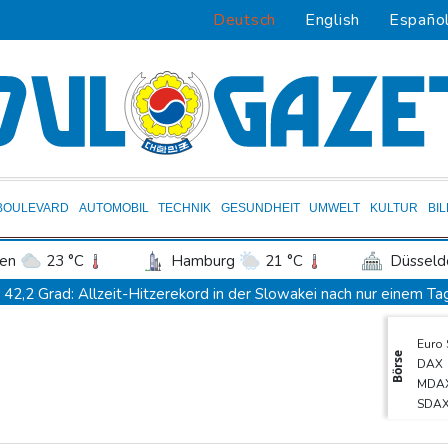
Deutsch
English
Españo
BOULEVARD
AUTOMOBIL
TECHNIK
GESUNDHEIT
UMWELT
KULTUR
BI
en
23 °C
Hamburg
21 °C
Düsseld
Potsdam
26 °C
Leipzig
25 °C
42,2 Grad: Allzeit-Hitzerekord in der Slowakei nach nur einem T
ln
24 °C
Kiel
20 °C
Bremen
2
Französische Sängerin Vanessa Paradis gibt Trennung von Regiss
Euro
tgart
28 °C
Dresden
30 °C
Wien
Tour de France Femmes: Lippert sprintet am Etappensieg vorbei
Börse
DAX
den-Baden
23 °C
Schwimm-EM: Hentschel/Müller gewinnen Synchron-Bronze
MDA
SDA
Höhere Trassenpreise: Länder drohen mit Klage
RWE gibt Of
Gold
Mindestens 38 Soldaten bei Angriffen im Jemen getötet - Huthis
TecD