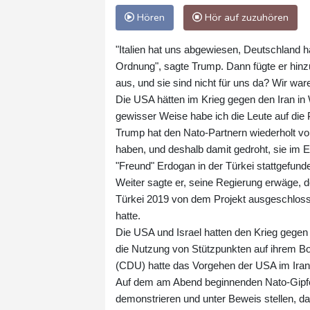
Hören
Hör auf zuzuhören
"Italien hat uns abgewiesen, Deutschland h
Ordnung", sagte Trump. Dann fügte er hinz
aus, und sie sind nicht für uns da? Wir war
Die USA hätten im Krieg gegen den Iran in 
gewisser Weise habe ich die Leute auf die Pr
Trump hat den Nato-Partnern wiederholt vor
haben, und deshalb damit gedroht, sie im Er
"Freund" Erdogan in der Türkei stattgefunde
Weiter sagte er, seine Regierung erwäge, 
Türkei 2019 von dem Projekt ausgeschlo
hatte.
Die USA und Israel hatten den Krieg gegen
die Nutzung von Stützpunkten auf ihrem B
(CDU) hatte das Vorgehen der USA im Iran-K
Auf dem am Abend beginnenden Nato-Gipfel 
demonstrieren und unter Beweis stellen, da