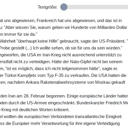
Textgröße:
at uns abgewiesen, Frankreich hat uns abgewiesen, und das ist in
u: "Aber wissen Sie, warum geben wir Hunderte von Milliarden Dollar
en immer für sie da."
Wahrheit "überhaupt keine Hilfe" gebraucht, sagte der US-Präsident. "
obe gestellt (...) Ich wollte sehen, ob sie für uns da sein würden."
geworfen, die USA im Iran-Krieg nicht ausreichend unterstützt zu
nstfall nicht zu verteidigen. Hätte der Nato-Gipfel nicht bei seinem
n, "ist es möglich, dass ich nicht teilgenommen hätte", sagte er.
der Türkei Kampfjets vom Typ F-35 zu verkaufen. Die USA hatten die
ssen, nachdem Ankara Raketenabwehrsysteme von Moskau gekauft
 den Iran am 28. Februar begonnen. Einige europäische Länder hatte
oden durch die US-Armee eingeschränkt. Bundeskanzler Friedrich M
rieg mit deutlichen Worten kritisiert.
wollten die europäischen Verbündeten transatlantische Einigkeit
ss die Europäer mehr Verantwortung für ihre eigene Verteidigung