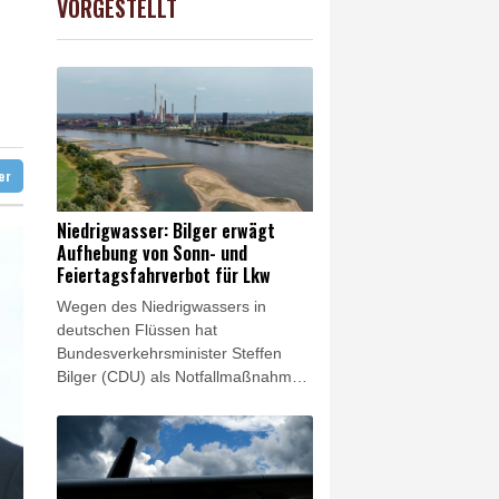
VORGESTELLT
USD
-0.28%
1.1523
$
hrverbot für Lkw
ter
Niedrigwasser: Bilger erwägt
Aufhebung von Sonn- und
Feiertagsfahrverbot für Lkw
Wegen des Niedrigwassers in
deutschen Flüssen hat
Bundesverkehrsminister Steffen
Bilger (CDU) als Notfallmaßnahme
eine vorübergehende Aufhebung
des Sonn- und Feiertagsfahrverbots
für Lastwagen ins Spiel gebracht.
"Ich könnte mir beispielsweise
vorstellen, dass wir Sonn- und