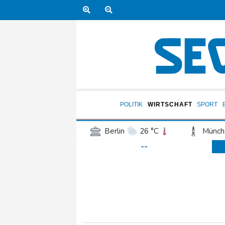
POLITIK
WIRTSCHAFT
SPORT
Berlin
26 °C
Münch
--
Frankfurt am Main
26 °C
Hannover
25 °C
Kö
Rostock
22 °C
Stut
Salzburg
22 °C
Ba