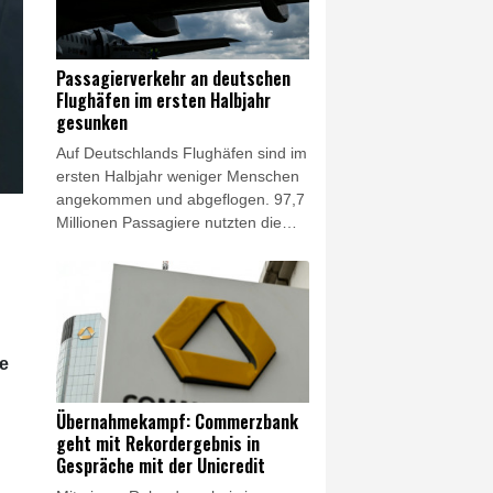
Feiertagsfahrverbote für Lkw
aufheben, wenn es nötig sein
sollte", sagte Bilger am Donnerstag
Passagierverkehr an deutschen
dem Fernsehsender Phoenix. Am
Flughäfen im ersten Halbjahr
frühen Nachmittag begann in Bonn
gesunken
ein Spitzengespräch zum
Auf Deutschlands Flughäfen sind im
Niedrigwasser.
ersten Halbjahr weniger Menschen
angekommen und abgeflogen. 97,7
Millionen Passagiere nutzten die
Flughäfen und damit 0,8 Prozent
weniger als im Vorjahreszeitraum,
teilte der Bundesverband der
Deutschen Luftverkehrswirtschaft
(BDL) am Donnerstag mit. Zugleich
sei das Sitzplatzangebot für Flüge
ue
ab Deutschland um ein Prozent
gesunken, das entspreche 85
Übernahmekampf: Commerzbank
Prozent des Niveaus vor der
geht mit Rekordergebnis in
Coronapandemie.
Gespräche mit der Unicredit