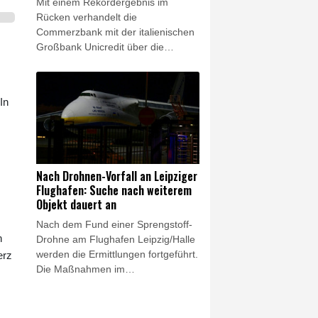
Mit einem Rekordergebnis im
Rücken verhandelt die
Commerzbank mit der italienischen
Großbank Unicredit über die
geplante Übernahme. Dazu "haben
wir Gespräche aufgenommen",
sagte Commerzbank-Chefin Bettina
In
Orlopp am Donnerstag bei Vorlage
der Halbjahresbilanz. Sie will am
bisherigen Geschäftsmodell der
Bank festhalten - der Plan von
Unicredit für die Commerzbank
Nach Drohnen-Vorfall an Leipziger
berge "erhebliche
Flughafen: Suche nach weiterem
Umsetzungsrisiken", warnte sie.
Objekt dauert an
Nach dem Fund einer Sprengstoff-
n
Drohne am Flughafen Leipzig/Halle
werden die Ermittlungen fortgeführt.
erz
Die Maßnahmen im
Zusammenhang mit einem zweiten
verdächtigen Objekt dauerten am
Donnerstag an, wie ein Sprecher