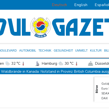
Deutsch
English
Españo
BOULEVARD
AUTOMOBIL
TECHNIK
GESUNDHEIT
UMWELT
KULTUR
BI
en
32 °C
Hamburg
30 °C
Düsseld
Potsdam
29 °C
Leipzig
32 °C
Waldbrände in Kanada: Notstand in Provinz British Columbia aus
ln
30 °C
Kiel
28 °C
Bremen
2
Verdacht auf illegales Rennen: Zwei Tote nach Motorrad-Unfall in
Gold
tgart
33 °C
Dresden
31 °C
Wien
Im EM-Becken: Berkhahn sieht "nicht viele Medaillenchancen"
Börse
Euro
den-Baden
29 °C
Waldbrand in Kanada: Notstand in British Columbia ausgerufen -
SDA
DAX
Dobrindt will Forschung zur Drohensicherheit in Deutschland au
TecD
Iran bekräftigt harte Haltung in Streit um Straße von Hormus
MDA