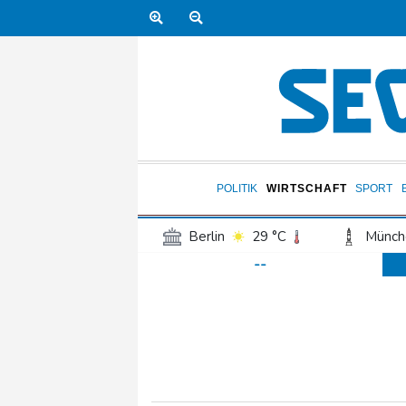
POLITIK
WIRTSCHAFT
SPORT
Berlin
29 °C
Münch
--
Frankfurt am Main
33 °C
Hannover
29 °C
Kö
Rostock
28 °C
Stut
Salzburg
29 °C
Ba