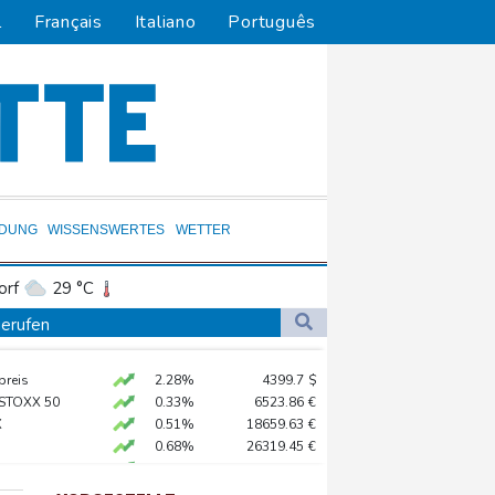
l
Français
Italiano
Português
LDUNG
WISSENSWERTES
WETTER
orf
29 °C
Dortmund
31 °C
gerufen
8 °C
Flensburg
28 °C
 Köln
preis
2.28%
4399.7
$
30 °C
 STOXX 50
0.33%
6523.86
€
 20.000 Menschen evakuiert
X
0.51%
18659.63
€
0.68%
26319.45
€
sbauen
AX
1.67%
4068.78
€
X
-0.07%
32407.2
€