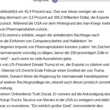
andelsdefizit um 42,4 Prozent aus. Das war etwas weniger als von
tieg demnach um 3,3 Prozent auf 395,3 Milliarden Dollar, die Exporte
n zurück. Während die USA vor dem Hintergrund des Iran-Kriegs meh
a von Pharmaprodukten zurück.
Economics erklärte, wegen der anhaltenden Nachfrage nach
ägen die Einfuhren von Computerzubehör und Halbleitern "im
estiegenen Importe von Pharmaprodukten könnten zudem "ein Zeiche
rmaimporte vorzeitig zu tätigen, bevor die 100-prozentigen Zölle in
en sind" - auch wenn es viele Ausnahmen gebe.
tik von US-Präsident Donald Trump ist es, die Exporte zu stärken und
das Oberste US-Gericht Ende Februar einen Großteil der von Trump
klärt. Danach führte die Regierung für internationale Handelspartner
f anderer Rechtsgrundlage ein, obwohl auch dieser juristisch umstri
ereitung.
 seinem Onlinedienst Truth Social. Er verwies auf die Ankündigung de
 Pickup-Trucks Tacoma von Mexiko in die USA zu verlagern und dafür
exas zu investieren. "Ein wirklich großer Deal", kommentierte dies