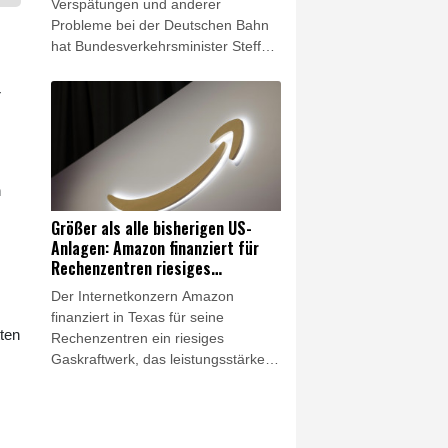
Verspätungen und anderer
Probleme bei der Deutschen Bahn
hat Bundesverkehrsminister Steffen
Bilger (CDU) den Druck auf die
Führungsebene des Konzerns
r
erhöht und Konsequenzen bei den
Vorstandsgehältern angekündigt.
"Es wird sich konkret auf die
Bonuszahlungen von Bahn-
n
Managern auswirken, wenn die
Ziele, die der Bund vorgibt, nicht
Größer als alle bisherigen US-
eingehalten werden", sagte Bilger
Anlagen: Amazon finanziert für
der "Bild am Sonntag".
Rechenzentren riesiges
Gaskraftwerk
Der Internetkonzern Amazon
finanziert in Texas für seine
tten
Rechenzentren ein riesiges
Gaskraftwerk, das leistungsstärker
als alle bisherigen Anlagen in den
s
USA werden soll. Das Unternehmen
bestätigte am Freitag
entsprechende Berichte. Es ist das