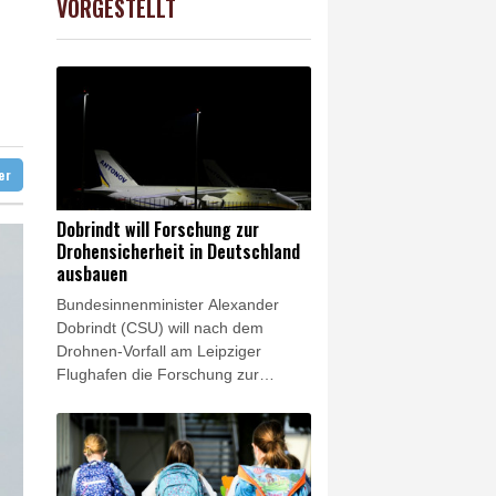
VORGESTELLT
USD
0.32%
1.1562
$
lt überschattet
e in China
ter
Dobrindt will Forschung zur
Drohensicherheit in Deutschland
ausbauen
Bundesinnenminister Alexander
Dobrindt (CSU) will nach dem
Drohnen-Vorfall am Leipziger
Flughafen die Forschung zur
Drohnensicherheit in Deutschland
ausbauen. "Das Wettrüsten der
Drohnentechnologie erfordert
eigene Forschungseinheiten, um
Schritt halten zu können", sagte