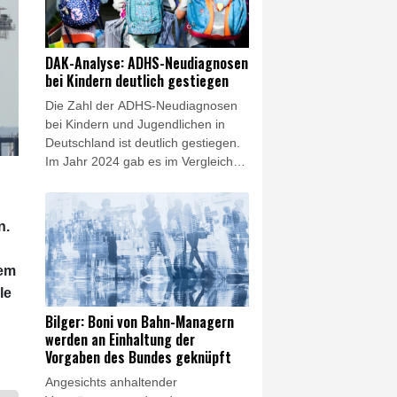
Dobrindt der "Bild am Sonntag". Am
18. August solle am Testflughafen
des Deutschen Zentrums für Luft-
DAK-Analyse: ADHS-Neudiagnosen
und Raumfahrt (DLR) in Cochstedt
bei Kindern deutlich gestiegen
in Sachsen-Anhalt eine neue
Die Zahl der ADHS-Neudiagnosen
Forschungseinrichtung für
bei Kindern und Jugendlichen in
Drohnensicherheit errichtet werden.
Deutschland ist deutlich gestiegen.
Im Jahr 2024 gab es im Vergleich
zum Vorjahr 16 Prozent mehr
Diagnosen einer
Aufmerksamkeitsdefizit-/Hyperaktivitätsstörung
n.
bei Kindern bis einschließlich 17
Jahren: Dies zeigt eine aktuelle
lem
Analyse der DAK-Gesundheit, die
der Nachrichtenagentur AFP vorlag.
le
Hochgerechnet wurde damit 2024
Bilger: Boni von Bahn-Managern
bundesweit bei rund 202.000
werden an Einhaltung der
jungen Menschen erstmals ADHS
Vorgaben des Bundes geknüpft
diagnostiziert.
Angesichts anhaltender