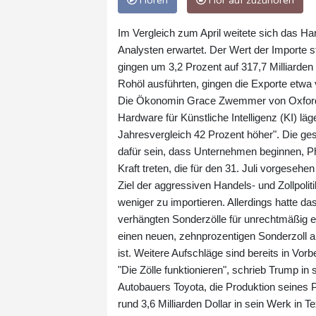
Hören
Hör auf zuzuhören
Im Vergleich zum April weitete sich das H
Analysten erwartet. Der Wert der Importe s
gingen um 3,2 Prozent auf 317,7 Milliarde
Rohöl ausführten, gingen die Exporte etw
Die Ökonomin Grace Zwemmer von Oxford 
Hardware für Künstliche Intelligenz (KI) l
Jahresvergleich 42 Prozent höher". Die g
dafür sein, dass Unternehmen beginnen, Pha
Kraft treten, die für den 31. Juli vorgeseh
Ziel der aggressiven Handels- und Zollpoli
weniger zu importieren. Allerdings hatte 
verhängten Sonderzölle für unrechtmäßig er
einen neuen, zehnprozentigen Sonderzoll au
ist. Weitere Aufschläge sind bereits in Vorb
"Die Zölle funktionieren", schrieb Trump in
Autobauers Toyota, die Produktion seines
rund 3,6 Milliarden Dollar in sein Werk in T