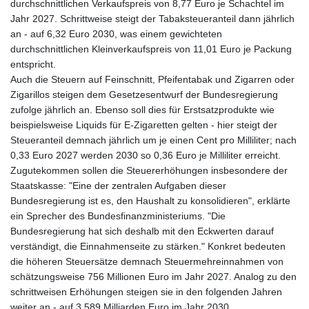
durchschnittlichen Verkaufspreis von 8,77 Euro je Schachtel im
Jahr 2027. Schrittweise steigt der Tabaksteueranteil dann jährlich
an - auf 6,32 Euro 2030, was einem gewichteten
durchschnittlichen Kleinverkaufspreis von 11,01 Euro je Packung
entspricht.
Auch die Steuern auf Feinschnitt, Pfeifentabak und Zigarren oder
Zigarillos steigen dem Gesetzesentwurf der Bundesregierung
zufolge jährlich an. Ebenso soll dies für Erstsatzprodukte wie
beispielsweise Liquids für E-Zigaretten gelten - hier steigt der
Steueranteil demnach jährlich um je einen Cent pro Milliliter; nach
0,33 Euro 2027 werden 2030 so 0,36 Euro je Milliliter erreicht.
Zugutekommen sollen die Steuererhöhungen insbesondere der
Staatskasse: "Eine der zentralen Aufgaben dieser
Bundesregierung ist es, den Haushalt zu konsolidieren", erklärte
ein Sprecher des Bundesfinanzministeriums. "Die
Bundesregierung hat sich deshalb mit den Eckwerten darauf
verständigt, die Einnahmenseite zu stärken." Konkret bedeuten
die höheren Steuersätze demnach Steuermehreinnahmen von
schätzungsweise 756 Millionen Euro im Jahr 2027. Analog zu den
schrittweisen Erhöhungen steigen sie in den folgenden Jahren
weiter an - auf 3,589 Milliarden Euro im Jahr 2030.