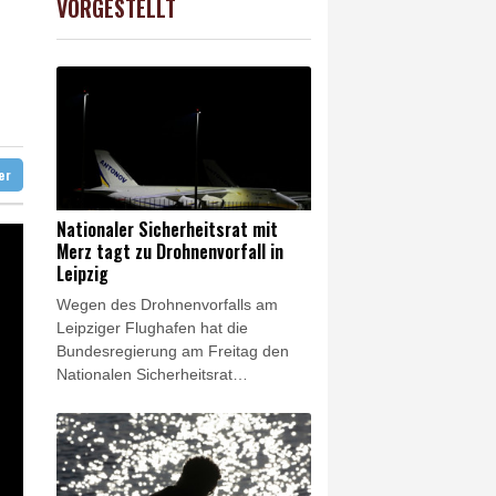
VORGESTELLT
USD
0.45%
1.1577
$
 KI vorschlagen
ft für Lina E.
ter
Nationaler Sicherheitsrat mit
Merz tagt zu Drohnenvorfall in
Leipzig
Wegen des Drohnenvorfalls am
Leipziger Flughafen hat die
Bundesregierung am Freitag den
Nationalen Sicherheitsrat
einberufen. Die Beratungen fanden
unter Vorsitz von Bundeskanzler
Friedrich Merz (CDU) telefonisch
statt, wie Regierungssprecher
Stefan Kornelius mitteilte. "Wegen