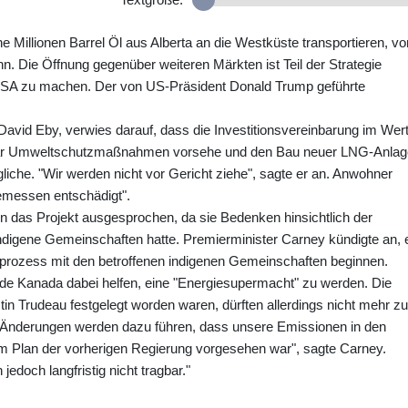
ine Millionen Barrel Öl aus Alberta an die Westküste transportieren, vo
n. Die Öffnung gegenüber weiteren Märkten ist Teil der Strategie
SA zu machen. Der von US-Präsident Donald Trump geführte
David Eby, verwies darauf, dass die Investitionsvereinbarung im Wer
llar Umweltschutzmaßnahmen vorsehe und den Bau neuer LNG-Anla
liche. "Wir werden nicht vor Gericht ziehe", sagte er an. Anwohner
messen entschädigt".
en das Projekt ausgesprochen, da sie Bedenken hinsichtlich der
ndigene Gemeinschaften hatte. Premierminister Carney kündigte an, 
sprozess mit den betroffenen indigenen Gemeinschaften beginnen.
erde Kanada dabei helfen, eine "Energiesupermacht" zu werden. Die
tin Trudeau festgelegt worden waren, dürften allerdings nicht mehr zu
 Änderungen werden dazu führen, dass unsere Emissionen in den
 im Plan der vorherigen Regierung vorgesehen war", sagte Carney.
edoch langfristig nicht tragbar."