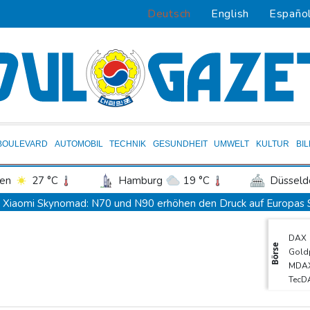
Deutsch
English
Españo
BOULEVARD
AUTOMOBIL
TECHNIK
GESUNDHEIT
UMWELT
KULTUR
BI
en
27 °C
Hamburg
19 °C
Düsseld
Potsdam
22 °C
Leipzig
25 °C
Xiaomi Skynomad: N70 und N90 erhöhen den Druck auf Europas
ln
23 °C
Kiel
20 °C
Bremen
2
Sicherheitskreise vermuten russische Kampagne hinter Falschvide
DAX
tgart
28 °C
Dresden
25 °C
Wien
Papst Leo XIV. will bei Frankreich-Besuch Missbrauchsopfer treff
Börse
Gold
den-Baden
25 °C
Nationaler Sicherheitsrat mit Merz tagt zu Drohnenvorfall in Leip
MDA
TecD
Kabel der Deutschen Bahn beschädigt: Kölner Staatsschutz erm
Euro
Frankreichs Außenminister Barrot kündigt Reaktion auf russisch
SDA