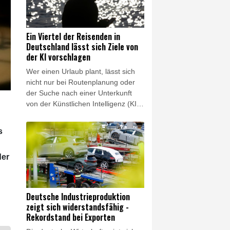
der besonderen Bedeutung des
Falles" hatte am Donnerstagabend
bereits die Bundesanwaltschaft die
Ein Viertel der Reisenden in
Ermittlungen in dem Fall
Deutschland lässt sich Ziele von
übernommen.
der KI vorschlagen
Wer einen Urlaub plant, lässt sich
nicht nur bei Routenplanung oder
der Suche nach einer Unterkunft
von der Künstlichen Intelligenz (KI)
helfen - sondern mittlerweile auch
bei der Suche nach einem
s
Urlaubsziel. In einer am Freitag
veröffentlichten Umfrage des
der
Digitalverbands Bitkom sagte ein
Viertel der befragten Menschen, die
Urlaubsreisen machen, sie griffen
bei der Wahl eines Urlaubsziels auf
Deutsche Industrieproduktion
die KI zurück. Zwei Drittel (65
zeigt sich widerstandsfähig -
Prozent) gaben an, sie seien offen
Rekordstand bei Exporten
für KI-Vorschläge, wohin es gehen