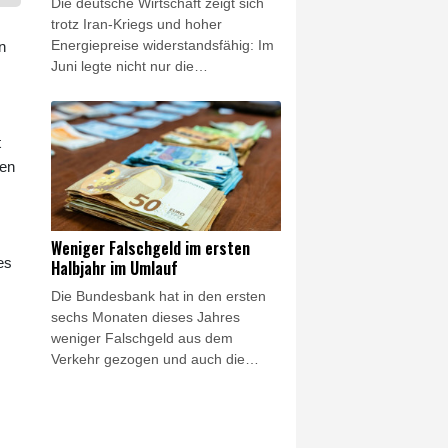
Die deutsche Wirtschaft zeigt sich
soll.
trotz Iran-Kriegs und hoher
Energiepreise widerstandsfähig: Im
n
Juni legte nicht nur die
Industrieproduktion im dritten Monat
in Folge leicht zu - auch stiegen die
deutschen Exporte auf einen
t
Rekordstand, wie das Statistische
gen
Bundesamt in Wiesbaden am
Freitag mitteilte. Experten sprachen
von einem Lichtblick, warnten aber
vor zahlreichen Risiken für einen
Weniger Falschgeld im ersten
nachhaltigen Konjunkturaufschwung
es
Halbjahr im Umlauf
wie der weiteren Entwicklung in der
Die Bundesbank hat in den ersten
Golfregion und der Hitze.
sechs Monaten dieses Jahres
weniger Falschgeld aus dem
Verkehr gezogen und auch die
Schadenssumme sank. Registriert
wurden rund 30.000 falsche
Banknoten im Wert von insgesamt
1,75 Millionen Euro, wie die