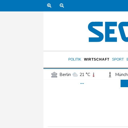
POLITIK
WIRTSCHAFT
SPORT
Berlin
21 °C
Münch
--
Frankfurt am Main
27 °C
Hannover
21 °C
Kö
Rostock
19 °C
Stut
Salzburg
28 °C
Ba