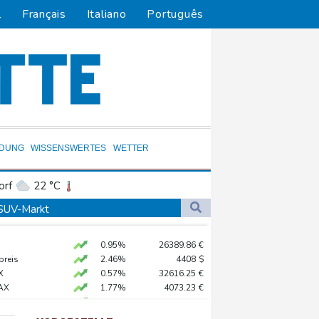
l
Français
Italiano
Português
LDUNG
WISSENSWERTES
WETTER
orf
22 °C
Dortmund
22 °C
 SUV-Markt
1 °C
Flensburg
19 °C
o zu Merz-Rücktritt
0.95%
26389.86
€
31 °C
en
preis
2.46%
4408
$
zig
X
0.57%
32616.25
€
AX
1.77%
4073.23
€
ittelt wegen Sabotage
 STOXX 50
0.72%
6549.97
€
e Wahlkampf-Einmischung an
X
0.83%
18719.99
€