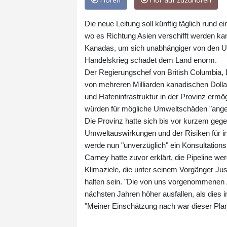
Hören
Hör auf zuzuhören
Die neue Leitung soll künftig täglich rund e
wo es Richtung Asien verschifft werden kan
Kanadas, um sich unabhängiger von den U
Handelskrieg schadet dem Land enorm.
Der Regierungschef von British Columbia, 
von mehreren Milliarden kanadischen Do
und Hafeninfrastruktur in der Provinz ermög
würden für mögliche Umweltschäden "ange
Die Provinz hatte sich bis vor kurzem geg
Umweltauswirkungen und der Risiken für i
werde nun "unverzüglich" ein Konsultation
Carney hatte zuvor erklärt, die Pipeline w
Klimaziele, die unter seinem Vorgänger Jus
halten sein. "Die von uns vorgenommenen
nächsten Jahren höher ausfallen, als dies
"Meiner Einschätzung nach war dieser Plan j