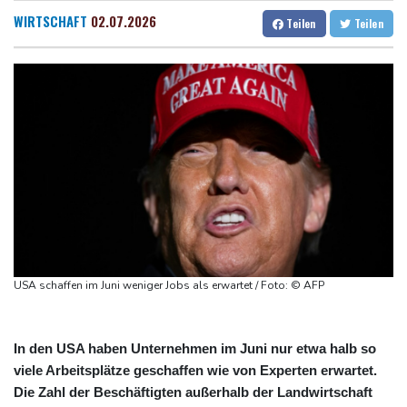
Trump spricht nach Ballsaal-Urteil von "nationaler Schande"
Dresden
15 °C
Wien
23 °C
WIRTSCHAFT
02.07.2026
Teilen
Teilen
Abholzung im Amazonas auf niedrigstem Stand seit einem
Salzburg
19 °C
Jahrzehnt
Baden-Baden
16 °C
Frei: Über Beteiligung an AfD-Regierung entscheidet nicht CDU
in Sachsen-Anhalt
US-Senat stimmt für umfassendes Sanktionspaket gegen
Russland
"Rente mit 63": Unionsfraktionschef Frei offen für Härtefall- und
Übergangslösungen
Ceuta-Andrang: EU fordert von Meta und Tiktok Vorgehen gegen
Falschinformationen
USA schaffen im Juni weniger Jobs als erwartet / Foto: © AFP
Rechter Hardliner De la Espriella als Kolumbiens Präsident
vereidigt
In den USA haben Unternehmen im Juni nur etwa halb so
viele Arbeitsplätze geschaffen wie von Experten erwartet.
Die Zahl der Beschäftigten außerhalb der Landwirtschaft