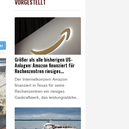
VORGESTELLT
AX
1.67%
4068.78
€
en-Württemberg
n Winter
chtet
ter
Größer als alle bisherigen US-
Anlagen: Amazon finanziert für
Rechenzentren riesiges
Gaskraftwerk
Der Internetkonzern Amazon
finanziert in Texas für seine
Rechenzentren ein riesiges
Gaskraftwerk, das leistungsstärker
als alle bisherigen Anlagen in den
USA werden soll. Das Unternehmen
bestätigte am Freitag
entsprechende Berichte. Es ist das
jüngste Beispiel dafür, wie die