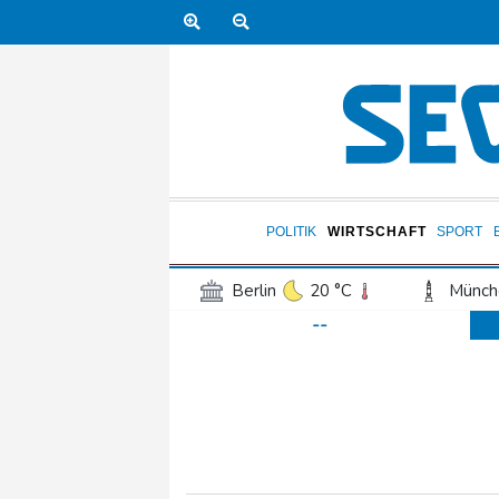
POLITIK
WIRTSCHAFT
SPORT
Berlin
20 °C
Münch
--
Frankfurt am Main
26 °C
Hannover
22 °C
Kö
Rostock
17 °C
Stut
Salzburg
25 °C
Ba