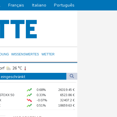
l
Français
Italiano
Português
LDUNG
WISSENSWERTES
WETTER
orf
26 °C
Dortmund
23 °C
e eingeschränkt
2 °C
Flensburg
18 °C
0.68%
26319.45
€
25 °C
omatische Verstimmung aus
 STOXX 50
0.33%
6523.86
€
ät der Ukraine
X
-0.07%
32407.2
€
X
0.51%
18659.63
€
ng
USD
0.32%
1.1562
$
en nahe Gaspipeline
preis
2.28%
4399.7
$