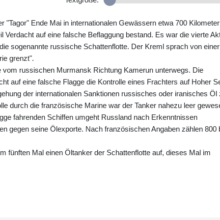
er "Tagor" Ende Mai in internationalen Gewässern etwa 700 Kilometer
eil Verdacht auf eine falsche Beflaggung bestand. Es war die vierte Ak
die sogenannte russische Schattenflotte. Der Kreml sprach von einer
rie grenzt".
ge vom russischen Murmansk Richtung Kamerun unterwegs. Die
t auf eine falsche Flagge die Kontrolle eines Frachters auf Hoher S
gehung der internationalen Sanktionen russisches oder iranisches Öl
olle durch die französische Marine war der Tanker nahezu leer gewes
Flagge fahrenden Schiffen umgeht Russland nach Erkenntnissen
nen gegen seine Ölexporte. Nach französischen Angaben zählen 800 
m fünften Mal einen Öltanker der Schattenflotte auf, dieses Mal im