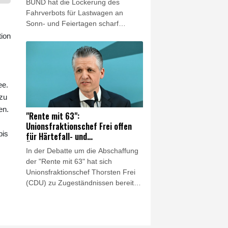
BUND hat die Lockerung des
Fahrverbots für Lastwagen an
Sonn- und Feiertagen scharf
kritisiert. Es sei keine Lösung,
tion
wegen des Niedrigwassers in
Flüssen "den Schiffstransport jetzt
durch hunderte oder tausende Lkw-
Fahrten zu ersetzen", sagte der
ee.
Verbandsvorsitzende Olaf Bandt der
 zu
"Rheinischen Post"
en.
(Samstagsausgabe). Dies werde
"Rente mit 63":
"Menschen und Klima" belasten.
Unionsfraktionschef Frei offen
bis
für Härtefall- und
Übergangslösungen
In der Debatte um die Abschaffung
der "Rente mit 63" hat sich
Unionsfraktionschef Thorsten Frei
(CDU) zu Zugeständnissen bereit
gezeigt. "Eine Härtefallregelung bei
der Abschaffung der 'Rente mit 63'
ist in jedem Fall angezeigt, und
auch über eine Übergangsregelung