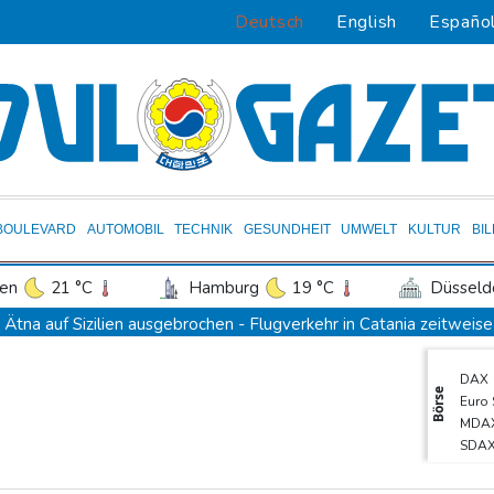
Deutsch
English
Españo
BOULEVARD
AUTOMOBIL
TECHNIK
GESUNDHEIT
UMWELT
KULTUR
BI
en
21 °C
Hamburg
19 °C
Düsseld
Potsdam
20 °C
Leipzig
22 °C
Ätna auf Sizilien ausgebrochen - Flugverkehr in Catania zeitweis
ln
25 °C
Kiel
20 °C
Bremen
2
Doppelpack Freigang: Frankfurt schlägt auch Malmö
DAX
tgart
25 °C
Dresden
23 °C
Wien
Explosion mutmaßlich ukrainischer Drohne in Bulgarien löst dipl
Börse
Euro
den-Baden
25 °C
Selenskyj warnt vor Folgen russischer Angriffe - Vucic für Integrit
MDA
SDA
Sieg auf der längsten Etappe: Vollering übernimmt Gesamtführu
EUR/
Drohne explodiert an der Grenze zwischen Rumänien und Bulgari
Gold