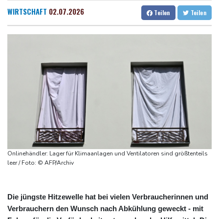
Rechenzentren riesiges Gaskraftwerk
Dresden
18 °C
Wien
22 °C
WIRTSCHAFT
02.07.2026
Teilen
Teilen
Nächste Pleite im Leagues Cup für Müller und Vancouver
Salzburg
21 °C
Nowotny sieht Klopp als mögliche Stütze im Jugendbereich
Baden-Baden
17 °C
Bayer-Boss Carro: "Wir wollen Titel gewinnen"
Bericht: EU importiert wieder mehr Flüssiggas aus Russland
Militärverwaltung: Mindestens drei Tote durch russische Angriffe
in Region Kiew
Onlinehändler: Lager für Klimaanlagen und Ventilatoren sind größtenteils
leer / Foto: © AFP/Archiv
Die jüngste Hitzewelle hat bei vielen Verbraucherinnen und
Verbrauchern den Wunsch nach Abkühlung geweckt - mit