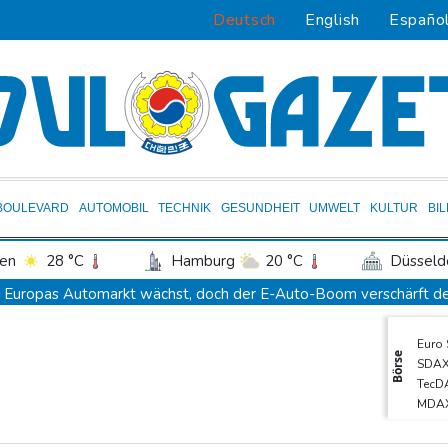
Deutsch
English
Españo
BOULEVARD
AUTOMOBIL
TECHNIK
GESUNDHEIT
UMWELT
KULTUR
BI
en
28 °C
Hamburg
20 °C
Düsseld
Potsdam
23 °C
Leipzig
24 °C
Europas Automarkt wächst, doch der E-Auto-Boom verschärft d
ln
25 °C
Kiel
21 °C
Bremen
2
Brand in Recyclinganlage in Rotterdam
Euro
tgart
29 °C
Dresden
26 °C
Wien
Verkehrsminister Bilger verteidigt Aussetzung von Sonntagsfahr
Börse
SDA
den-Baden
26 °C
Maextro S800: Chinas Luxusangriff auf Maybach und S-Klasse
TecD
MDA
Leverkusen verlängert mit Carro und Rolfes
Opel Grandland 
DAX
Schwimm-EM: Freiwasserstaffel um Wellbrock gewinnt Gold
Gold