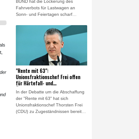
BUND hat die Lockerung des
Fahrverbots für Lastwagen an
Sonn- und Feiertagen scharf
kritisiert. Es sei keine Lösung,
wegen des Niedrigwassers in
Flüssen "den Schiffstransport jetzt
durch hunderte oder tausende Lkw-
als
Fahrten zu ersetzen", sagte der
t,
Verbandsvorsitzende Olaf Bandt der
"Rheinischen Post"
(Samstagsausgabe). Dies werde
"Rente mit 63":
der
"Menschen und Klima" belasten.
Unionsfraktionschef Frei offen
für Härtefall- und
Übergangslösungen
In der Debatte um die Abschaffung
und
der "Rente mit 63" hat sich
Unionsfraktionschef Thorsten Frei
(CDU) zu Zugeständnissen bereit
gezeigt. "Eine Härtefallregelung bei
der Abschaffung der 'Rente mit 63'
ist in jedem Fall angezeigt, und
auch über eine Übergangsregelung