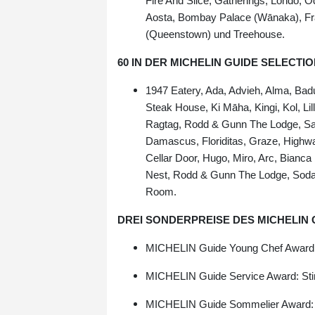
Fire And Slice, Gatherings, Londo,
Aosta, Bombay Palace (Wānaka), Fr
(Queenstown) und Treehouse.
60 IN DER MICHELIN GUIDE SELEC
1947 Eatery, Ada, Advieh, Alma, Badu
Steak House, Ki Māha, Kingi, Kol, Lill
Ragtag, Rodd & Gunn The Lodge, Sail
Damascus, Floriditas, Graze, Highwat
Cellar Door, Hugo, Miro, Arc, Bianca
Nest, Rodd & Gunn The Lodge, Soda
Room.
DREI SONDERPREISE DES MICHELIN 
MICHELIN Guide Young Chef Award:
MICHELIN Guide Service Award: St
MICHELIN Guide Sommelier Award: 