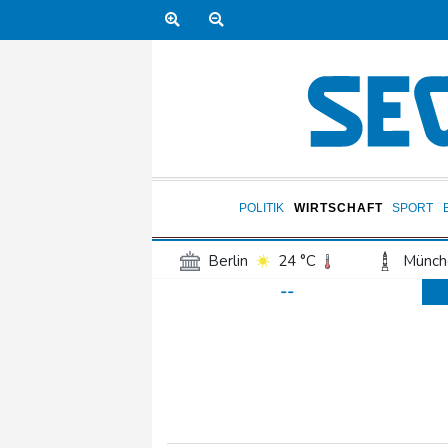
POLITIK
WIRTSCHAFT
SPORT
Berlin
24 °C
Münch
--
Frankfurt am Main
28 °C
Hannover
22 °C
Kö
Rostock
21 °C
Stut
Salzburg
28 °C
Ba