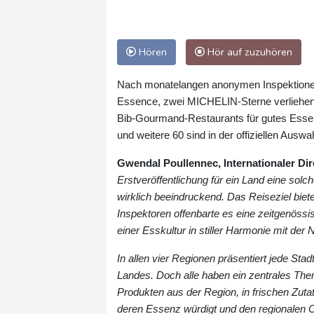
Hören
Hör auf zuzuhören
Nach monatelangen anonymen Inspektione
Essence, zwei MICHELIN-Sterne verliehen.
Bib-Gourmand-Restaurants für gutes Essen
und weitere 60 sind in der offiziellen Aus
Gwendal Poullennec, Internationaler Di
Erstveröffentlichung für ein Land eine sol
wirklich beeindruckend. Das Reiseziel bie
Inspektoren offenbarte es eine zeitgenössi
einer Esskultur in stiller Harmonie mit der N
In allen vier Regionen präsentiert jede Sta
Landes. Doch alle haben ein zentrales The
Produkten aus der Region, in frischen Zutat
deren Essenz würdigt und den regionalen Cha