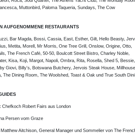
 Odeon, Roca, Soul Quarter, The Athens Yacht Club, The Monday Roo
ancesca, Muttonbird, Paloma Taqueria, Sundays, The Cow
TION AUFGENOMMENE RESTAURANTS
zzi, Bar Magda, Bossi, Cassia, East, Esther, Gilt, Hello Beasty, Jerv
ius, Metita, Morell, Mr Morris, One Tree Grill, Onslow, Origine, Otto,
s, The French Café, 50-50, Boulcott Street Bistro, Charley Noble,
er, Kisa, Koji, Margot, Napoli, Ombra, Rita, Rosella, Shed 5, Bessie,
 by Giovi, Billy's, Botswana Butchery, Jervois Steak House, Millhouse
, The Dining Room, The Woolshed, Toast & Oak und True South Din
GUIDES
 Chefkoch Robert Fairs aus London
ina Persen vom Graze
Matthew Aitchison, General Manager und Sommelier von The Frenc