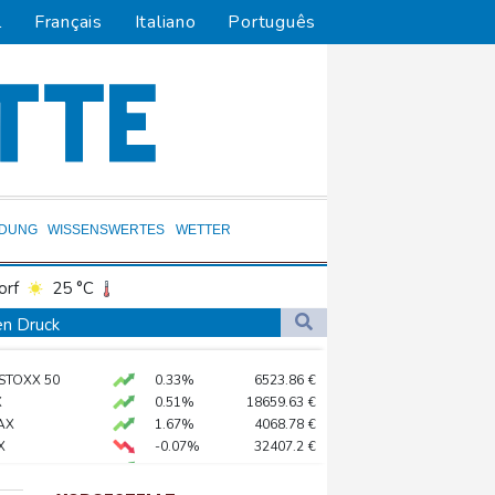
l
Français
Italiano
Português
LDUNG
WISSENSWERTES
WETTER
orf
25 °C
Dortmund
25 °C
en Druck
3 °C
Flensburg
23 °C
 STOXX 50
0.33%
6523.86
€
28 °C
verbot für Lkw
X
0.51%
18659.63
€
AX
1.67%
4068.78
€
X
-0.07%
32407.2
€
Electric AWD: Zugkraft für den Wohnwagen
0.68%
26319.45
€
preis
2.28%
4399.7
$