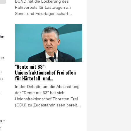
BUND hat die Lockerung des
Fahrverbots für Lastwagen an
Sonn- und Feiertagen scharf
kritisiert. Es sei keine Lösung,
wegen des Niedrigwassers in
Flüssen "den Schiffstransport jetzt
che
durch hunderte oder tausende Lkw-
Fahrten zu ersetzen", sagte der
Verbandsvorsitzende Olaf Bandt der
"Rheinischen Post"
ne
(Samstagsausgabe). Dies werde
"Rente mit 63":
"Menschen und Klima" belasten.
Unionsfraktionschef Frei offen
h
für Härtefall- und
in
Übergangslösungen
In der Debatte um die Abschaffung
.
der "Rente mit 63" hat sich
Unionsfraktionschef Thorsten Frei
(CDU) zu Zugeständnissen bereit
gezeigt. "Eine Härtefallregelung bei
der Abschaffung der 'Rente mit 63'
ber
ist in jedem Fall angezeigt, und
:
auch über eine Übergangsregelung