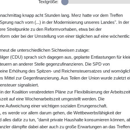
Textgröße:
nachmittag knapp acht Stunden lang. Merz hatte vor dem Treffen
Sprung nach vorn (...) in der Modernisierung unseres Landes". In der
rere Streitpunkte zu den Reformvorhaben, etwa bei der
rm oder bei der Umstellung von einer täglichen auf eine wöchentli
eut die unterschiedlichen Sichtweisen zutage:
ilger (CDU) sprach sich dagegen aus, geplante Entlastungen für klei
teuern an anderer Stelle gegenzufinanzieren. Die SPD von
en eine Erhöhung des Spitzen- und Reichensteuersatzes und womöglic
s Mittel zur Gegenfinanzierung. Aus Teilen der Union wurde zuletzt e
steuer signalisiert.
n der Koalition verabredeten Pläne zur Flexibilisierung der Arbeitszeit
tszeit auf eine Wochenarbeitszeit umgestellt werden. Die
e Aufweichung einer wichtigen sozialen Errungenschaft.
 es werde vor allem darum gehen, die Wettbewerbsfähigkeit der
 alles dafür zu tun, "damit private Haushalte konsumieren können, a
Kanzler dämpfte dabei aber auch zu große Erwartungen an das Treffen