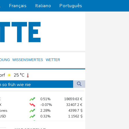
l
Français
Italiano
Português
LDUNG
WISSENSWERTES
WETTER
orf
25 °C
Dortmund
25 °C
so früh wie nie
3 °C
Flensburg
23 °C
en Druck
X
0.51%
18659.63
€
28 °C
 Recyclinganlage in Rotterdam
X
-0.07%
32407.2
€
verbot für Lkw
preis
2.28%
4399.7
$
USD
0.32%
1.1562
$
 STOXX 50
0.33%
6523.86
€
Electric AWD: Zugkraft für den Wohnwagen
AX
1.67%
4068.78
€