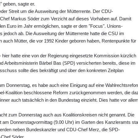
" geben, sagte er.
eder Streit um die Ausweitung der Mütterrente. Der CDU-
-Chef Markus Söder zum Verzicht auf dieses Vorhaben auf. Damit
den Euro im Jahr ermöglichen, sagte er dem "Focus". Unions-
as jedoch ab. Die Ausweitung der Mütterrente hatte die CSU im
en auch Mütter, die vor 1992 Kinder geboren haben, Rentenpunkte für
 - hier hatte eine von der Regierung eingesetzte Kommission kürzlich
 Arbeitsministerin Bärbel Bas (SPD) versicherten bereits, diese im
schuss sollte dies bekräftigt und über den konkreten Zeitplan
 zum Donnerstag, es habe auch eine Einigung auf eine Wahlrechtsrefo
mpel-Koalition beschlossene Reform zurückgenommen werden, die da
inner auch tatsächlich in den Bundestag einzieht. Dies hatte vor alle
acht zum Donnerstag auch aus Koalitionskreisen nicht genannt. Die
t am Donnerstagvormittag (9.00 Uhr) im Garten des Kanzleramts stat
werden neben Bundeskanzler und CDU-Chef Merz, die SPD-
-Chef Söder.