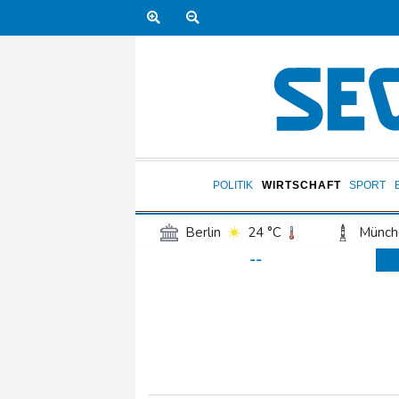
POLITIK
WIRTSCHAFT
SPORT
Berlin
24 °C
Münch
--
Frankfurt am Main
28 °C
Hannover
22 °C
Kö
Rostock
21 °C
Stut
Salzburg
28 °C
Ba