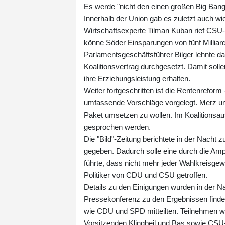
Es werde "nicht den einen großen Big Bang
Innerhalb der Union gab es zuletzt auch wi
Wirtschaftsexperte Tilman Kuban rief CSU
könne Söder Einsparungen von fünf Milliar
Parlamentsgeschäftsführer Bilger lehnte d
Koalitionsvertrag durchgesetzt. Damit soll
ihre Erziehungsleistung erhalten.
Weiter fortgeschritten ist die Rentenreform
umfassende Vorschläge vorgelegt. Merz und
Paket umsetzen zu wollen. Im Koalitionsaus
gesprochen werden.
Die "Bild"-Zeitung berichtete in der Nacht
gegeben. Dadurch solle eine durch die A
führte, dass nicht mehr jeder Wahlkreisgew
Politiker von CDU und CSU getroffen.
Details zu den Einigungen wurden in der N
Pressekonferenz zu den Ergebnissen finde
wie CDU und SPD mitteilten. Teilnehmen 
Vorsitzenden Klingbeil und Bas sowie CSU