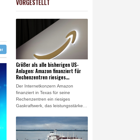
VORGESTELLT
0.68%
26319.45
€
ter
Größer als alle bisherigen US-
Anlagen: Amazon finanziert für
Rechenzentren riesiges
Gaskraftwerk
Der Internetkonzern Amazon
finanziert in Texas für seine
Rechenzentren ein riesiges
Gaskraftwerk, das leistungsstärker
als alle bisherigen Anlagen in den
USA werden soll. Das Unternehmen
bestätigte am Freitag
entsprechende Berichte. Es ist das
jüngste Beispiel dafür, wie die