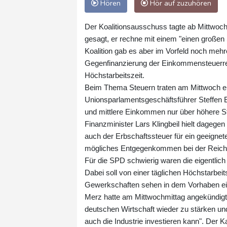
Hören
Hör auf zuzuhören
Der Koalitionsausschuss tagte ab Mittwoch
gesagt, er rechne mit einem "einen großen 
Koalition gab es aber im Vorfeld noch meh
Gegenfinanzierung der Einkommensteuerrefo
Höchstarbeitszeit.
Beim Thema Steuern traten am Mittwoch ern
Unionsparlamentsgeschäftsführer Steffen B
und mittlere Einkommen nur über höhere S
Finanzminister Lars Klingbeil hielt dageg
auch der Erbschaftssteuer für ein geeignete
mögliches Entgegenkommen bei der Reichen
Für die SPD schwierig waren die eigentlich i
Dabei soll von einer täglichen Höchstarbei
Gewerkschaften sehen in dem Vorhaben ein
Merz hatte am Mittwochmittag angekündigt,
deutschen Wirtschaft wieder zu stärken und
auch die Industrie investieren kann". Der 