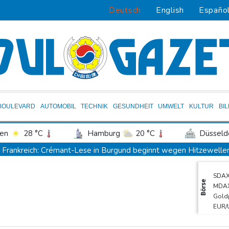
Deutsch
English
Españo
BOULEVARD
AUTOMOBIL
TECHNIK
GESUNDHEIT
UMWELT
KULTUR
BI
en
28 °C
Hamburg
20 °C
Düsseld
Potsdam
23 °C
Leipzig
24 °C
Frankreich: Crémant-Lese in Burgund beginnt wegen Hitzewellen 
ln
25 °C
Kiel
21 °C
Bremen
2
Europas Automarkt wächst, doch der E-Auto-Boom verschärft d
SDA
tgart
29 °C
Dresden
26 °C
Wien
Klinsmann über Horror-Verletzung: "Ich hatte Glück"
Brand in
Börse
MDA
den-Baden
26 °C
Verkehrsminister Bilger verteidigt Aussetzung von Sonntagsfahr
Gold
EUR/
Maextro S800: Chinas Luxusangriff auf Maybach und S-Klasse
Euro
Leverkusen verlängert mit Carro und Rolfes
Opel Grandland 
TecD