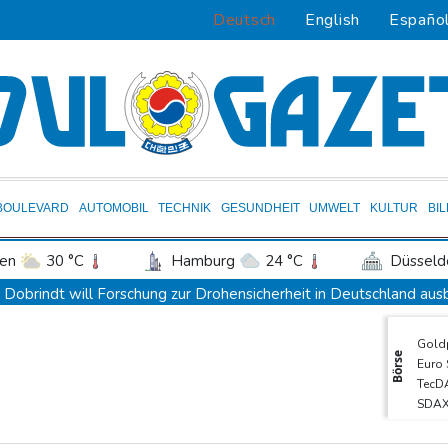
Deutsch
English
Españo
BOULEVARD
AUTOMOBIL
TECHNIK
GESUNDHEIT
UMWELT
KULTUR
BI
en
30 °C
Hamburg
24 °C
Düsseld
Potsdam
26 °C
Leipzig
28 °C
Dobrindt will Forschung zur Drohensicherheit in Deutschland au
ln
26 °C
Kiel
23 °C
Bremen
2
Iran bekräftigt harte Haltung in Streit um Straße von Hormus
Gold
tgart
30 °C
Dresden
28 °C
Wien
Amtsantritt von Kolumbiens Staatschef De la Espriella von Gewa
Börse
Euro
den-Baden
25 °C
Basketball-WM: Geiselsöder macht gesamte Vorbereitung mit
TecD
SDA
Taifun "Dolphin": Flugausfälle, Evakuierung und höchste Warnstuf
DAX
Lionel Messi trauert um Vater und langjährigen Manager Jorge
MDA