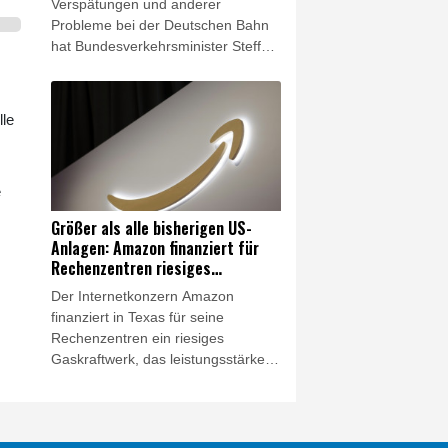
Verspätungen und anderer
Probleme bei der Deutschen Bahn
hat Bundesverkehrsminister Steffen
Bilger (CDU) den Druck auf die
Führungsebene des Konzerns
erhöht und Konsequenzen bei den
lle
Vorstandsgehältern angekündigt.
"Es wird sich konkret auf die
Bonuszahlungen von Bahn-
e
Managern auswirken, wenn die
Ziele, die der Bund vorgibt, nicht
Größer als alle bisherigen US-
eingehalten werden", sagte Bilger
Anlagen: Amazon finanziert für
der "Bild am Sonntag".
Rechenzentren riesiges
Gaskraftwerk
Der Internetkonzern Amazon
finanziert in Texas für seine
Rechenzentren ein riesiges
Gaskraftwerk, das leistungsstärker
als alle bisherigen Anlagen in den
USA werden soll. Das Unternehmen
bestätigte am Freitag
entsprechende Berichte. Es ist das