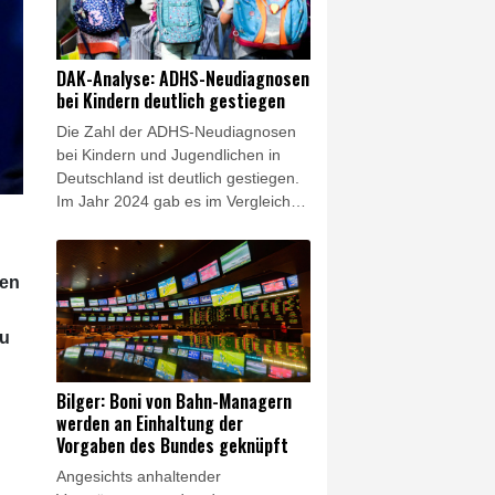
Dobrindt der "Bild am Sonntag". Am
18. August solle am Testflughafen
des Deutschen Zentrums für Luft-
DAK-Analyse: ADHS-Neudiagnosen
und Raumfahrt (DLR) in Cochstedt
bei Kindern deutlich gestiegen
in Sachsen-Anhalt eine neue
Die Zahl der ADHS-Neudiagnosen
Forschungseinrichtung für
bei Kindern und Jugendlichen in
Drohnensicherheit errichtet werden.
Deutschland ist deutlich gestiegen.
Im Jahr 2024 gab es im Vergleich
zum Vorjahr 16 Prozent mehr
Diagnosen einer
Aufmerksamkeitsdefizit-/Hyperaktivitätsstörung
hen
bei Kindern bis einschließlich 17
Jahren: Dies zeigt eine aktuelle
zu
Analyse der DAK-Gesundheit, die
der Nachrichtenagentur AFP vorlag.
Hochgerechnet wurde damit 2024
Bilger: Boni von Bahn-Managern
bundesweit bei rund 202.000
werden an Einhaltung der
jungen Menschen erstmals ADHS
Vorgaben des Bundes geknüpft
diagnostiziert.
Angesichts anhaltender