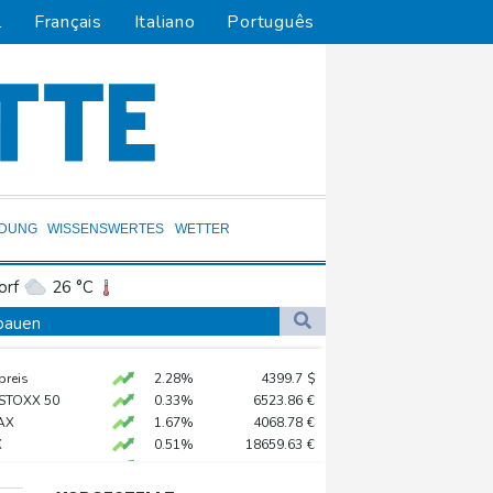
l
Français
Italiano
Português
LDUNG
WISSENSWERTES
WETTER
orf
26 °C
Dortmund
28 °C
sbauen
4 °C
Flensburg
24 °C
preis
2.28%
4399.7
$
27 °C
lt überschattet
 STOXX 50
0.33%
6523.86
€
AX
1.67%
4068.78
€
X
0.51%
18659.63
€
e in China
0.68%
26319.45
€
X
-0.07%
32407.2
€