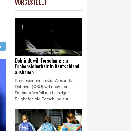
VORGESTELLT
USD
0.32%
1.1562
$
gen
etastasen gebildet
ter
Dobrindt will Forschung zur
Drohensicherheit in Deutschland
ausbauen
Bundesinnenminister Alexander
Dobrindt (CSU) will nach dem
Drohnen-Vorfall am Leipziger
Flughafen die Forschung zur
Drohnensicherheit in Deutschland
ausbauen. "Das Wettrüsten der
Drohnentechnologie erfordert
eigene Forschungseinheiten, um
Schritt halten zu können", sagte