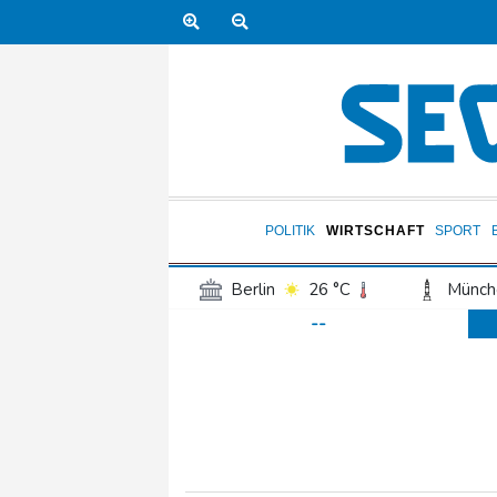
POLITIK
WIRTSCHAFT
SPORT
Berlin
26 °C
Münch
--
Frankfurt am Main
28 °C
Hannover
25 °C
Kö
Rostock
24 °C
Stut
Salzburg
26 °C
Ba