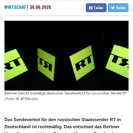
kündigt Berufung an
Dresden
25 °C
Wien
30 °C
WIRTSCHAFT
30.06.2026
Teilen
Teilen
Direkt-ICE Berlin-Paris bleibt wegen Technikproblemen vorerst
Salzburg
25 °C
unterbrochen
Baden-Baden
27 °C
Selenskyj erstmals seit Beginn von Ukraine-Krieg nach Serbien
gereist
Russland weist Verantwortung für Drohnenvorfall an Leipziger
Flughafen zurück
US-Berufungsgericht bestätigt Aussetzung von Trumps
umstrittenen Ballsaal-Plänen
Nach Andrang auf Ceuta: Spanien und Italien streiten über
Grenzkontrollen
Berliner Gericht bestätigt deutsches Sendeverbot für russischen Sender RT
Niewiadoma fährt am Mont Ventoux ins Gelbe Trikot
/ Foto: © AFP/Archiv
Das Sendeverbot für den russischen Staatssender RT in
Deutschland ist rechtmäßig. Das entschied das Berliner