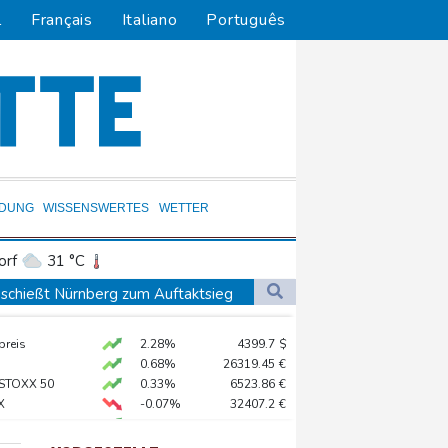
l
Français
Italiano
Português
LDUNG
WISSENSWERTES
WETTER
orf
31 °C
Dortmund
32 °C
schießt Nürnberg zum Auftaktsieg
0 °C
Flensburg
28 °C
preis
2.28%
4399.7
$
32 °C
 auf Land getroffen
0.68%
26319.45
€
 STOXX 50
0.33%
6523.86
€
X
-0.07%
32407.2
€
üpfen
X
0.51%
18659.63
€
nd Berlin pünktlich
AX
1.67%
4068.78
€