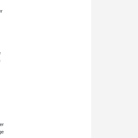
er
e
n
er
ge