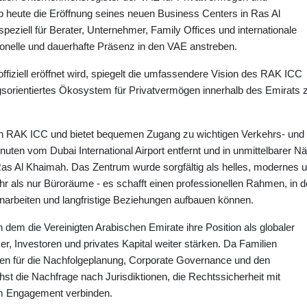
b heute die Eröffnung seines neuen Business Centers in Ras Al
peziell für Berater, Unternehmer, Family Offices und internationale
sionelle und dauerhafte Präsenz in den VAE anstreben.
ffiziell eröffnet wird, spiegelt die umfassendere Vision des RAK ICC
ngsorientiertes Ökosystem für Privatvermögen innerhalb des Emirats 
on RAK ICC und bietet bequemen Zugang zu wichtigen Verkehrs- und
uten vom Dubai International Airport entfernt und in unmittelbarer N
Ras Al Khaimah. Das Zentrum wurde sorgfältig als helles, modernes 
hr als nur Büroräume - es schafft einen professionellen Rahmen, in 
arbeiten und langfristige Beziehungen aufbauen können.
n dem die Vereinigten Arabischen Emirate ihre Position als globaler
er, Investoren und privates Kapital weiter stärken. Da Familien
en für die Nachfolgeplanung, Corporate Governance und den
st die Nachfrage nach Jurisdiktionen, die Rechtssicherheit mit
hem Engagement verbinden.