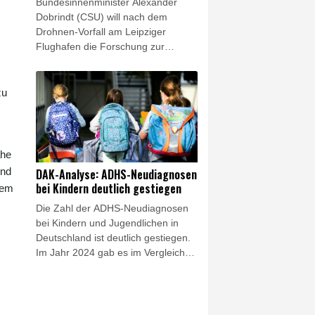
Bundesinnenminister Alexander
ausbremsten.
Dobrindt (CSU) will nach dem
Drohnen-Vorfall am Leipziger
Flughafen die Forschung zur
Drohnensicherheit in Deutschland
ausbauen. "Das Wettrüsten der
Drohnentechnologie erfordert
zu
eigene Forschungseinheiten, um
Schritt halten zu können", sagte
Dobrindt der "Bild am Sonntag". Am
18. August solle am Testflughafen
ähe
des Deutschen Zentrums für Luft-
und
DAK-Analyse: ADHS-Neudiagnosen
und Raumfahrt (DLR) in Cochstedt
bei Kindern deutlich gestiegen
dem
in Sachsen-Anhalt eine neue
Die Zahl der ADHS-Neudiagnosen
Forschungseinrichtung für
bei Kindern und Jugendlichen in
Drohnensicherheit errichtet werden.
Deutschland ist deutlich gestiegen.
Im Jahr 2024 gab es im Vergleich
zum Vorjahr 16 Prozent mehr
Diagnosen einer
Aufmerksamkeitsdefizit-/Hyperaktivitätsstörung
bei Kindern bis einschließlich 17