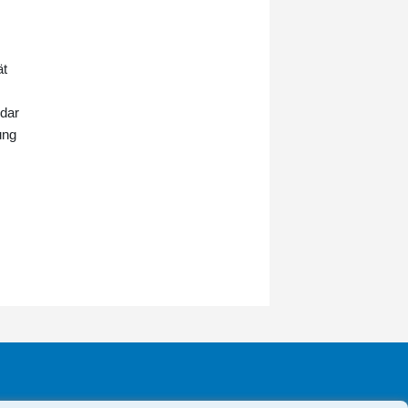
ät
 dar
ung