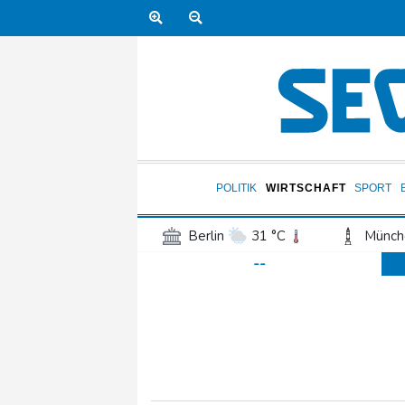
POLITIK
WIRTSCHAFT
SPORT
Berlin
31 °C
Münch
--
Frankfurt am Main
34 °C
Hannover
31 °C
Kö
Rostock
28 °C
Stut
Salzburg
32 °C
Ba