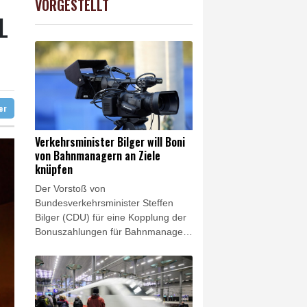
VORGESTELLT
USD
0.32%
1.1562
$
L
gerufen
 Köln
ter
Verkehrsminister Bilger will Boni
von Bahnmanagern an Ziele
knüpfen
Der Vorstoß von
Bundesverkehrsminister Steffen
Bilger (CDU) für eine Kopplung der
Bonuszahlungen für Bahnmanager
an das Erreichen konkreter Ziele ist
auf große Zustimmung gestoßen.
Vertreter von SPD und Grünen
sowie des Fahrgastverbandes
ProBahn begrüßten die Initiative.