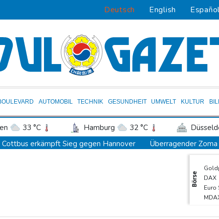
Deutsch
English
Españo
BOULEVARD
AUTOMOBIL
TECHNIK
GESUNDHEIT
UMWELT
KULTUR
BI
en
33 °C
Hamburg
32 °C
Düsseld
Potsdam
32 °C
Leipzig
34 °C
Cottbus erkämpft Sieg gegen Hannover
Überragender Zoma 
ln
31 °C
Kiel
30 °C
Bremen
3
St. Pauli verpasst Auftaktsieg bei Rapp-Debüt
Gold
tgart
36 °C
Dresden
33 °C
Wien
Flugstreichungen und Evakuierungen: Taifun "Dolphin" in Ostchina
Börse
DAX
den-Baden
31 °C
Nächster Dreifachsieg für Aprilia - Fernández triumphiert
Euro
MDA
Verkehrsminister Bilger will Boni von Bahnmanagern an Ziele kn
SDA
Bericht: Trotz Sanierung nur jeder vierte Zug zwischen Hamburg u
TecD