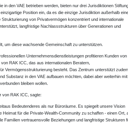
e in den VAE betrieben werden, bieten nur drei Jurisdiktionen Stiftun
nzigartige Position ein, da es die einzige Jurisdiktion außerhalb ein
ie Strukturierung von Privatvermögen konzentriert und internationale
terstützt, langfristige Nachlassstrukturen über Generationen und
lt, um diese wachsende Gemeinschaft zu unterstützen.
professionellen Unternehmensdienstleistungen profitieren Kunden von
on RAK ICC, das aus internationalen Beratern,
für Vermögensstrukturierung besteht. Das Zentrum unterstützt zude
und Substanz in den VAE aufbauen möchten, dabei aber weiterhin mit
n verbunden bleiben wollen.
er von RAK ICC, sagte:
eitaus Bedeutenderes als nur Büroräume. Es spiegelt unsere Vision
le Heimat für die Private-Wealth-Community zu schaffen - einen Ort, 
e Familien vertrauensvolle Beziehungen und langfristige Strukturen f