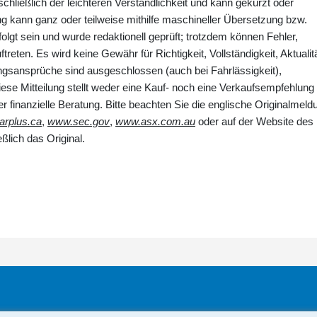
ießlich der leichteren Verständlichkeit und kann gekürzt oder
ung kann ganz oder teilweise mithilfe maschineller Übersetzung bzw.
olgt sein und wurde redaktionell geprüft; trotzdem können Fehler,
ten. Es wird keine Gewähr für Richtigkeit, Vollständigkeit, Aktualit
sansprüche sind ausgeschlossen (auch bei Fahrlässigkeit),
iese Mitteilung stellt weder eine Kauf- noch eine Verkaufsempfehlung
er finanzielle Beratung. Bitte beachten Sie die englische Originalmeld
rplus.ca
,
www.sec.gov
,
www.asx.com.au
oder auf der Website des
ßlich das Original.