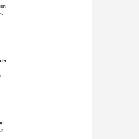
Jahren: Dies zeigt eine aktuelle
gen
Analyse der DAK-Gesundheit, die
es
der Nachrichtenagentur AFP vorlag.
Hochgerechnet wurde damit 2024
bundesweit bei rund 202.000
jungen Menschen erstmals ADHS
diagnostiziert.
 der
m
an
ür