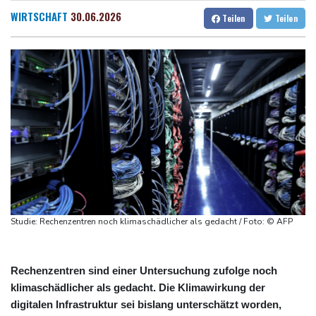
Rechenzentren riesiges Gaskraftwerk
Dresden
18 °C
Wien
22 °C
WIRTSCHAFT
30.06.2026
Teilen
Teilen
Nächste Pleite im Leagues Cup für Müller und Vancouver
Salzburg
21 °C
Nowotny sieht Klopp als mögliche Stütze im Jugendbereich
Baden-Baden
17 °C
Bayer-Boss Carro: "Wir wollen Titel gewinnen"
Bericht: EU importiert wieder mehr Flüssiggas aus Russland
Militärverwaltung: Mindestens drei Tote durch russische Angriffe
in Region Kiew
Studie: Rechenzentren noch klimaschädlicher als gedacht / Foto: © AFP
Rechenzentren sind einer Untersuchung zufolge noch
klimaschädlicher als gedacht. Die Klimawirkung der
digitalen Infrastruktur sei bislang unterschätzt worden,