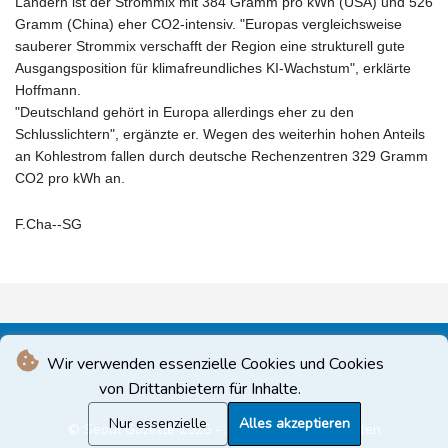
Ländern ist der Strommix mit 384 Gramm pro kWh (USA) und 526
Gramm (China) eher CO2-intensiv. "Europas vergleichsweise
sauberer Strommix verschafft der Region eine strukturell gute
Ausgangsposition für klimafreundliches KI-Wachstum", erklärte
Hoffmann.
"Deutschland gehört in Europa allerdings eher zu den
Schlusslichtern", ergänzte er. Wegen des weiterhin hohen Anteils
an Kohlestrom fallen durch deutsche Rechenzentren 329 Gramm
CO2 pro kWh an.
F.Cha--SG
Wir verwenden essenzielle Cookies und Cookies
von Drittanbietern für Inhalte.
Nur essenzielle
Alles akzeptieren
© Seoul Gazette 2026 - Alle Rechte vorbehalten