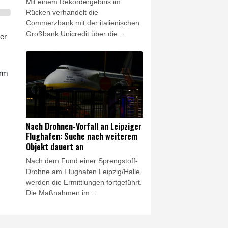
Mit einem Rekordergebnis im
Rücken verhandelt die
Commerzbank mit der italienischen
Großbank Unicredit über die
er
geplante Übernahme. Dazu "haben
wir Gespräche aufgenommen",
sagte Commerzbank-Chefin Bettina
orm
Orlopp am Donnerstag bei Vorlage
der Halbjahresbilanz. Sie will am
bisherigen Geschäftsmodell der
Bank festhalten - der Plan von
Unicredit für die Commerzbank
Nach Drohnen-Vorfall an Leipziger
berge "erhebliche
Flughafen: Suche nach weiterem
Umsetzungsrisiken", warnte sie.
Objekt dauert an
Nach dem Fund einer Sprengstoff-
Drohne am Flughafen Leipzig/Halle
werden die Ermittlungen fortgeführt.
Die Maßnahmen im
Zusammenhang mit einem zweiten
verdächtigen Objekt dauerten am
Donnerstag an, wie ein Sprecher