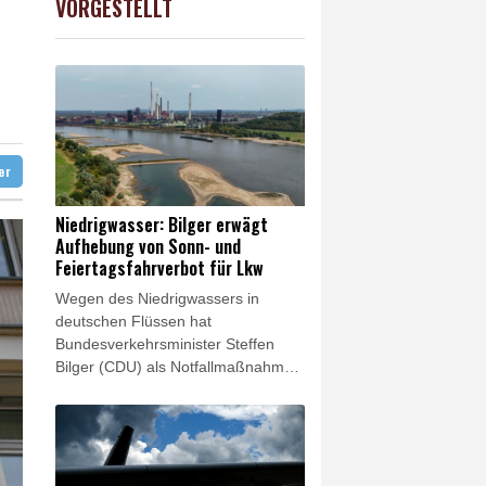
VORGESTELLT
USD
-0.08%
1.1546
$
it
sfahrverbot für Lkw
 Kurs"
ter
Niedrigwasser: Bilger erwägt
Aufhebung von Sonn- und
Feiertagsfahrverbot für Lkw
Wegen des Niedrigwassers in
deutschen Flüssen hat
Bundesverkehrsminister Steffen
Bilger (CDU) als Notfallmaßnahme
eine vorübergehende Aufhebung
des Sonn- und Feiertagsfahrverbots
für Lastwagen ins Spiel gebracht.
"Ich könnte mir beispielsweise
vorstellen, dass wir Sonn- und