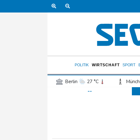
POLITIK
WIRTSCHAFT
SPORT
Berlin
27 °C
Münch
--
Frankfurt am Main
29 °C
Hannover
24 °C
Kö
Rostock
23 °C
Stut
Salzburg
30 °C
Ba