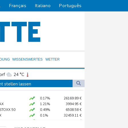
l
Français
Italiano
Português
LDUNG
WISSENSWERTES
WETTER
orf
24 °C
Dortmund
23 °C
t stellen lassen
4 °C
Flensburg
21 °C
0.17%
26169.89
€
34 °C
nd 2022
AX
1.21%
3994.95
€
in Psychiatrie
 STOXX 50
0.49%
6508.58
€
X
0.1%
32459.11
€
tische Verfolgung" vor
preis
0.36%
4320.7
$
 neue Gespräche
X
0.2%
18590.72
€