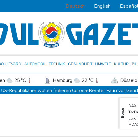
Deutsch
English
Españo
BOULEVARD
AUTOMOBIL
TECHNIK
GESUNDHEIT
UMWELT
KULTUR
BI
en
25 °C
Hamburg
22 °C
Düsseld
Potsdam
27 °C
Leipzig
30 °C
US-Republikaner wollen früheren Corona-Berater Fauci vor Gerich
ln
24 °C
Kiel
22 °C
Bremen
2
Forlán wird Nationaltrainer in Uruguay
DAX
tgart
29 °C
Dresden
30 °C
Wien
Böden in Deutschland ähnlich trocken wie in Dürrejahren 2018 u
Börse
TecD
den-Baden
21 °C
Mutter mit 71 Stichen getötet und Leiche zerstückelt: Mann muss 
Euro
MDA
Nach Ausweisung von Journalistin: Russland wirft Frankreich "poli
Gold
Iran-Krieg: Berichte über US-Munitionsknappheit - Pakistan will
SDA