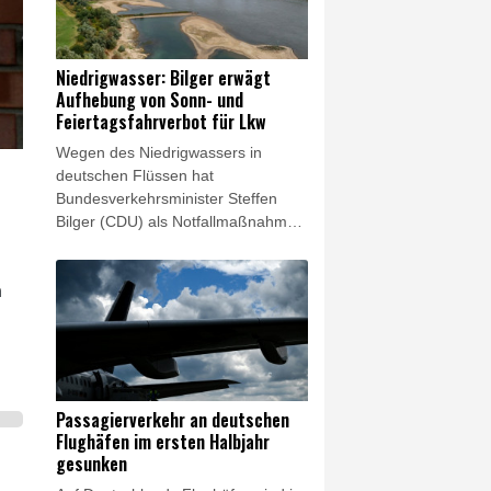
Bundesanwaltschaft am
Donnerstagabend. Die Behörde
habe die Ermittlungen "wegen der
Niedrigwasser: Bilger erwägt
besonderen Bedeutung des Falles"
Aufhebung von Sonn- und
von der Generalstaatsanwaltschaft
Feiertagsfahrverbot für Lkw
Dresden übernommen.
Wegen des Niedrigwassers in
deutschen Flüssen hat
Bundesverkehrsminister Steffen
Bilger (CDU) als Notfallmaßnahme
eine vorübergehende Aufhebung
des Sonn- und Feiertagsfahrverbots
für Lastwagen ins Spiel gebracht.
n
"Ich könnte mir beispielsweise
vorstellen, dass wir Sonn- und
Feiertagsfahrverbote für Lkw
aufheben, wenn es nötig sein
sollte", sagte Bilger am Donnerstag
Passagierverkehr an deutschen
dem Fernsehsender Phoenix. Am
Flughäfen im ersten Halbjahr
frühen Nachmittag begann in Bonn
gesunken
ein Spitzengespräch zum