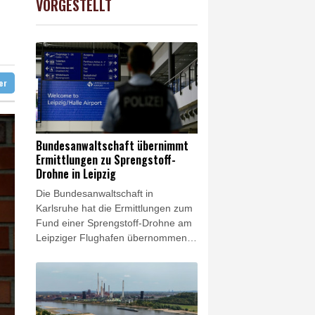
VORGESTELLT
preis
0.32%
4313.6
$
ündigt Vergeltung an
digt Vergeltung an
ter
Bundesanwaltschaft übernimmt
Ermittlungen zu Sprengstoff-
Drohne in Leipzig
Die Bundesanwaltschaft in
Karlsruhe hat die Ermittlungen zum
Fund einer Sprengstoff-Drohne am
Leipziger Flughafen übernommen.
Es bestehe der Verdacht des
versuchten Herbeiführens einer
Sprengstoffexplosion und des
gefährlichen Eingriffs in den
Luftverkehr, erklärte die