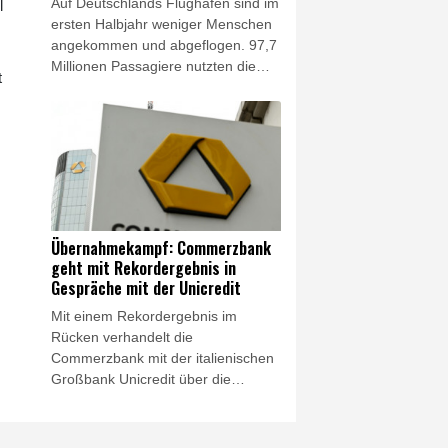
Auf Deutschlands Flughäfen sind im
l
Niedrigwasser.
ersten Halbjahr weniger Menschen
angekommen und abgeflogen. 97,7
Millionen Passagiere nutzten die
t
Flughäfen und damit 0,8 Prozent
weniger als im Vorjahreszeitraum,
teilte der Bundesverband der
Deutschen Luftverkehrswirtschaft
(BDL) am Donnerstag mit. Zugleich
sei das Sitzplatzangebot für Flüge
ab Deutschland um ein Prozent
gesunken, das entspreche 85
Übernahmekampf: Commerzbank
Prozent des Niveaus vor der
geht mit Rekordergebnis in
Coronapandemie.
Gespräche mit der Unicredit
Mit einem Rekordergebnis im
Rücken verhandelt die
Commerzbank mit der italienischen
Großbank Unicredit über die
geplante Übernahme. Dazu "haben
wir Gespräche aufgenommen",
sagte Commerzbank-Chefin Bettina