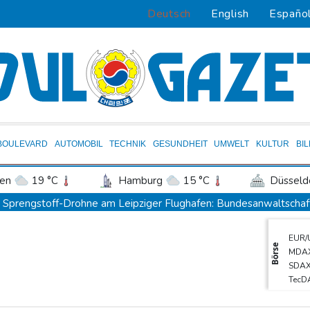
Deutsch
English
Españo
BOULEVARD
AUTOMOBIL
TECHNIK
GESUNDHEIT
UMWELT
KULTUR
BI
en
19 °C
Hamburg
15 °C
Düsseld
Potsdam
17 °C
Leipzig
16 °C
Sprengstoff-Drohne am Leipziger Flughafen: Bundesanwaltschaf
ln
14 °C
Kiel
15 °C
Bremen
1
Ungenügender Schutz von Kindern: Meta muss in USA 567 Million
EUR/
tgart
16 °C
Dresden
19 °C
Wien
Regierung und Opposition in Venezuela beginnen offiziellen Dia
Börse
MDA
den-Baden
14 °C
USA wollen bei Visa-Anträgen offenbar Online-Aktivitäten noch 
SDA
TecD
Röwekamp: Innenministerium muss zentral für Drohnenabwehr zu
Euro
Trump unternimmt neuen Vorstoß im Streit um US-Staatsbürgers
DAX