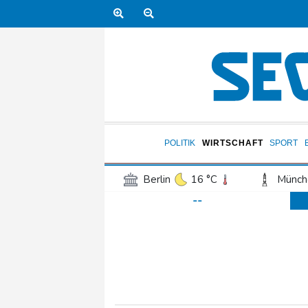
POLITIK
WIRTSCHAFT
SPORT
Berlin
16 °C
Münch
--
Frankfurt am Main
17 °C
Hannover
15 °C
Kö
Rostock
17 °C
Stut
Salzburg
20 °C
Ba