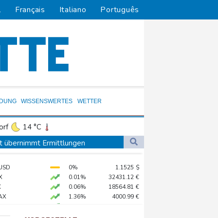
l
Français
Italiano
Português
LDUNG
WISSENSWERTES
WETTER
orf
14 °C
Dortmund
12 °C
t übernimmt Ermittlungen
5 °C
Flensburg
15 °C
en Dollar zahlen
USD
0%
1.1525
$
22 °C
log - ohne Machado
X
0.01%
32431.12
€
stärker überprüfen
X
0.06%
18564.81
€
AX
1.36%
4000.99
€
ständig sein
 STOXX 50
0.39%
6502.56
€
chaft
0.05%
26140.13
€