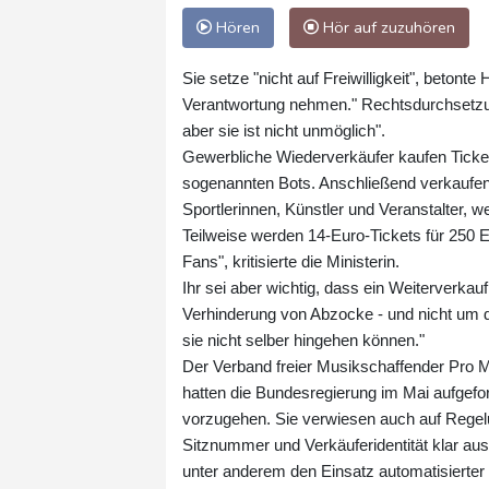
Hören
Hör auf zuzuhören
Sie setze "nicht auf Freiwilligkeit", betont
Verantwortung nehmen." Rechtsdurchsetzun
aber sie ist nicht unmöglich".
Gewerbliche Wiederverkäufer kaufen Tickets
sogenannten Bots. Anschließend verkaufen si
Sportlerinnen, Künstler und Veranstalter, 
Teilweise werden 14-Euro-Tickets für 250 
Fans", kritisierte die Ministerin.
Ihr sei aber wichtig, dass ein Weiterverkau
Verhinderung von Abzocke - und nicht um die
sie nicht selber hingehen können."
Der Verband freier Musikschaffender Pro 
hatten die Bundesregierung im Mai aufgefo
vorzugehen. Sie verwiesen auch auf Regelu
Sitznummer und Verkäuferidentität klar aus
unter anderem den Einsatz automatisierter 