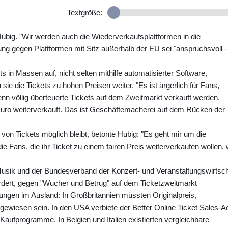
Textgröße:
e Hubig. "Wir werden auch die Wiederverkaufsplattformen in die
g gegen Plattformen mit Sitz außerhalb der EU sei "anspruchsvoll -
 in Massen auf, nicht selten mithilfe automatisierter Software,
e die Tickets zu hohen Preisen weiter. "Es ist ärgerlich für Fans,
wenn völlig überteuerte Tickets auf dem Zweitmarkt verkauft werden.
Euro weiterverkauft. Das ist Geschäftemacherei auf dem Rücken der
f von Tickets möglich bleibt, betonte Hubig: "Es geht mir um die
 Fans, die ihr Ticket zu einem fairen Preis weiterverkaufen wollen, 
Musik und der Bundesverband der Konzert- und Veranstaltungswirtsch
rdert, gegen "Wucher und Betrug" auf dem Ticketzweitmarkt
ngen im Ausland: In Großbritannien müssten Originalpreis,
gewiesen sein. In den USA verbiete der Better Online Ticket Sales-A
Kaufprogramme. In Belgien und Italien existierten vergleichbare