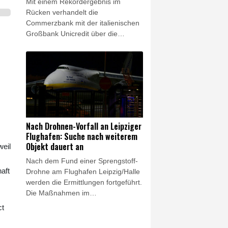
Mit einem Rekordergebnis im
Rücken verhandelt die
Commerzbank mit der italienischen
Großbank Unicredit über die
geplante Übernahme. Dazu "haben
wir Gespräche aufgenommen",
sagte Commerzbank-Chefin Bettina
Orlopp am Donnerstag bei Vorlage
der Halbjahresbilanz. Sie will am
bisherigen Geschäftsmodell der
Bank festhalten - der Plan von
Unicredit für die Commerzbank
Nach Drohnen-Vorfall an Leipziger
berge "erhebliche
Flughafen: Suche nach weiterem
Umsetzungsrisiken", warnte sie.
Objekt dauert an
weil
Nach dem Fund einer Sprengstoff-
aft
Drohne am Flughafen Leipzig/Halle
werden die Ermittlungen fortgeführt.
Die Maßnahmen im
Zusammenhang mit einem zweiten
ct
verdächtigen Objekt dauerten am
Donnerstag an, wie ein Sprecher