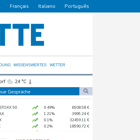
l
Français
Italiano
Português
LDUNG
WISSENSWERTES
WETTER
orf
24 °C
Dortmund
22 °C
 neue Gespräche
3 °C
Flensburg
21 °C
it
 STOXX 50
0.49%
6508.58
€
34 °C
AX
1.21%
3995.24
€
sfahrverbot für Lkw
X
0.1%
32459.11
€
X
0.2%
18590.72
€
 Kurs"
0.17%
26169.89
€
preis
0.36%
4320.7
$