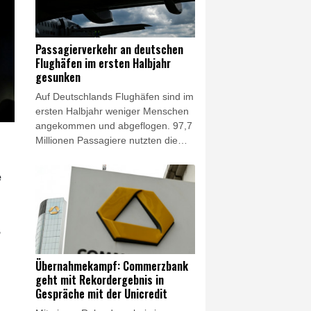
Feiertagsfahrverbote für Lkw
aufheben, wenn es nötig sein
sollte", sagte Bilger am Donnerstag
Passagierverkehr an deutschen
dem Fernsehsender Phoenix. Am
Flughäfen im ersten Halbjahr
frühen Nachmittag begann in Bonn
gesunken
ein Spitzengespräch zum
Auf Deutschlands Flughäfen sind im
Niedrigwasser.
ersten Halbjahr weniger Menschen
angekommen und abgeflogen. 97,7
Millionen Passagiere nutzten die
Flughäfen und damit 0,8 Prozent
weniger als im Vorjahreszeitraum,
e
teilte der Bundesverband der
Deutschen Luftverkehrswirtschaft
(BDL) am Donnerstag mit. Zugleich
sei das Sitzplatzangebot für Flüge
,
ab Deutschland um ein Prozent
gesunken, das entspreche 85
Übernahmekampf: Commerzbank
Prozent des Niveaus vor der
geht mit Rekordergebnis in
Coronapandemie.
Gespräche mit der Unicredit