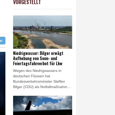
VORGESTELLT
USD
-0.08%
1.1546
$
Munition beladen
sunken
 begeistert empfangen
ter
Niedrigwasser: Bilger erwägt
Aufhebung von Sonn- und
Feiertagsfahrverbot für Lkw
Wegen des Niedrigwassers in
deutschen Flüssen hat
Bundesverkehrsminister Steffen
Bilger (CDU) als Notfallmaßnahme
eine vorübergehende Aufhebung
des Sonn- und Feiertagsfahrverbots
für Lastwagen ins Spiel gebracht.
"Ich könnte mir beispielsweise
vorstellen, dass wir Sonn- und