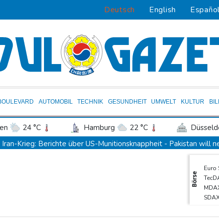
Deutsch
English
Españo
BOULEVARD
AUTOMOBIL
TECHNIK
GESUNDHEIT
UMWELT
KULTUR
BI
en
24 °C
Hamburg
22 °C
Düsseld
Potsdam
27 °C
Leipzig
29 °C
Iran-Krieg: Berichte über US-Munitionsknappheit - Pakistan will
ln
23 °C
Kiel
22 °C
Bremen
2
Fund von Sprengstoffdrohne sorgt für Debatte über Luftsicherhe
Euro
tgart
28 °C
Dresden
30 °C
Wien
Für zwei Jahre: Salah-Wechsel zu Trabzonspor perfekt
Börse
TecD
den-Baden
20 °C
Niedrigwasser: Bilger erwägt Aufhebung von Sonn- und Feiertag
MDA
SDA
Kritik von Naturschützern: Kreuzfahrtbranche weiter auf "fossilem
DAX
Knöchelbruch: Lamparter muss nach Sturz operiert werden
Gold