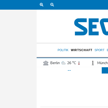
POLITIK
WIRTSCHAFT
SPORT
Berlin
26 °C
Münch
--
Frankfurt am Main
27 °C
Hannover
23 °C
Kö
Rostock
24 °C
Stut
Salzburg
29 °C
Ba