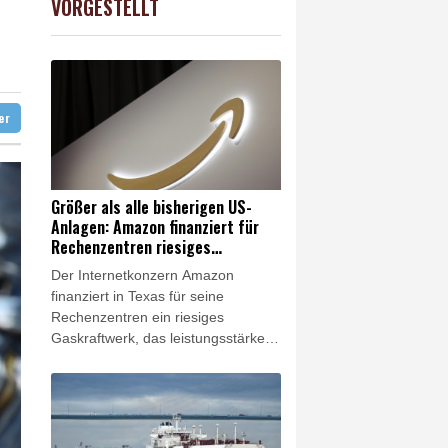
VORGESTELLT
X
0.51%
18659.63
€
 in Region Kiew
 begrüßt es
ter
Größer als alle bisherigen US-
Anlagen: Amazon finanziert für
Rechenzentren riesiges
Gaskraftwerk
Der Internetkonzern Amazon
finanziert in Texas für seine
Rechenzentren ein riesiges
Gaskraftwerk, das leistungsstärker
als alle bisherigen Anlagen in den
USA werden soll. Das Unternehmen
bestätigte am Freitag
entsprechende Berichte. Es ist das
jüngste Beispiel dafür, wie die