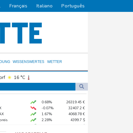
l
Français
Italiano
Português
LDUNG
WISSENSWERTES
WETTER
orf
16 °C
Dortmund
17 °C
8 °C
Flensburg
18 °C
gen Drogengewalt an
0.68%
26319.45
€
22 °C
X
-0.07%
32407.2
€
chenzentren riesiges Gaskraftwerk
AX
1.67%
4068.78
€
preis
2.28%
4399.7
$
USD
0.32%
1.1562
$
 STOXX 50
0.33%
6523.86
€