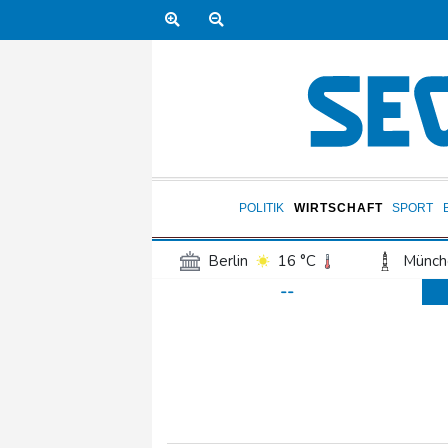
POLITIK
WIRTSCHAFT
SPORT
Berlin
16 °C
Münch
--
Frankfurt am Main
20 °C
Hannover
16 °C
Kö
Rostock
19 °C
Stut
Salzburg
21 °C
Ba