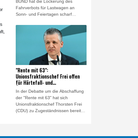
BUND hat die Lockerung des
Fahrverbots für Lastwagen an
or
Sonn- und Feiertagen scharf
kritisiert. Es sei keine Lösung,
ls
wegen des Niedrigwassers in
ft,
Flüssen "den Schiffstransport jetzt
durch hunderte oder tausende Lkw-
Fahrten zu ersetzen", sagte der
Verbandsvorsitzende Olaf Bandt der
"Rheinischen Post"
(Samstagsausgabe). Dies werde
"Rente mit 63":
"Menschen und Klima" belasten.
Unionsfraktionschef Frei offen
für Härtefall- und
Übergangslösungen
In der Debatte um die Abschaffung
der "Rente mit 63" hat sich
Unionsfraktionschef Thorsten Frei
(CDU) zu Zugeständnissen bereit
gezeigt. "Eine Härtefallregelung bei
der Abschaffung der 'Rente mit 63'
ist in jedem Fall angezeigt, und
auch über eine Übergangsregelung