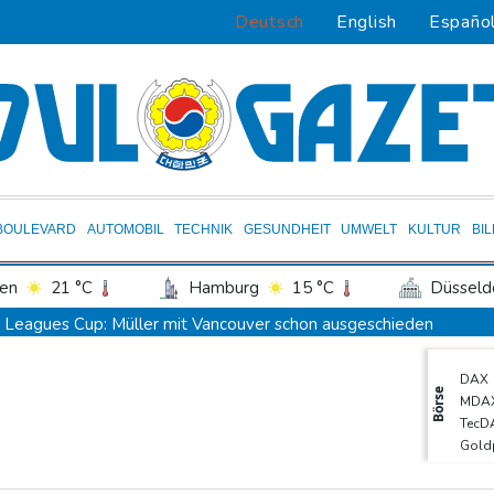
Deutsch
English
Españo
BOULEVARD
AUTOMOBIL
TECHNIK
GESUNDHEIT
UMWELT
KULTUR
BI
en
21 °C
Hamburg
15 °C
Düsseld
Potsdam
17 °C
Leipzig
19 °C
Leagues Cup: Müller mit Vancouver schon ausgeschieden
ln
18 °C
Kiel
16 °C
Bremen
1
Kolumbiens neuer Präsident kündigt "unermüdlichen" Kampf ge
DAX
tgart
19 °C
Dresden
18 °C
Wien
Südkoreas Verband gibt Massagen-Skandal zu: "Desolate Lage"
Börse
MDA
den-Baden
17 °C
Größer als alle bisherigen US-Anlagen: Amazon finanziert für Re
TecD
Gold
Nächste Pleite im Leagues Cup für Müller und Vancouver
EUR/
Nowotny sieht Klopp als mögliche Stütze im Jugendbereich
Euro