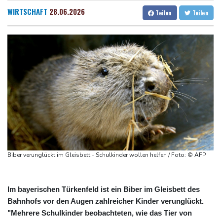
Zwei Bombenanschläge in Kolumbien an erstem Tag im Amt des
Dresden
24 °C
Wien
23 °C
WIRTSCHAFT
28.06.2026
Teilen
Teilen
neuen Präsidenten Espriella
Salzburg
21 °C
Busemann: Kein EM-Titel für Neugebauer wäre "eine
Baden-Baden
20 °C
Enttäuschung"
Becker: Wer mehr will als Klassenerhalt hat "Fehler im Kopf"
Sohn: Krebs von Ex-Präsident Joe Biden hat sich ausgebreitet
und Metastasen gebildet
Bilger: Boni von Bahn-Managern werden an Einhaltung der
Vorgaben des Bundes geknüpft
FIFA stärkt Infantino - und holt zum Rundumschlag aus
Biber verunglückt im Gleisbett - Schulkinder wollen helfen / Foto: © AFP
Im bayerischen Türkenfeld ist ein Biber im Gleisbett des
Bahnhofs vor den Augen zahlreicher Kinder verunglückt.
"Mehrere Schulkinder beobachteten, wie das Tier von