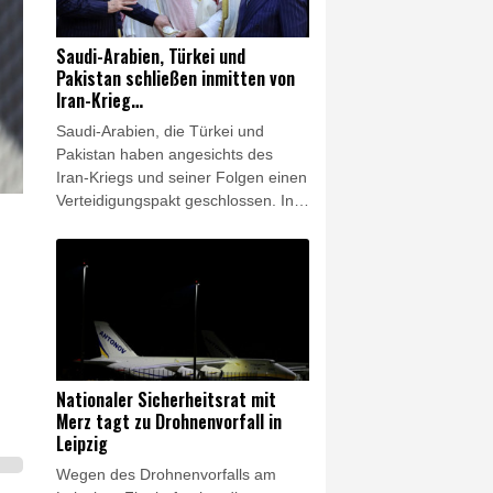
unten. Insgesamt waren im Juli 6,9
Millionen Menschen in den USA
Saudi-Arabien, Türkei und
arbeitslos.
Pakistan schließen inmitten von
Iran-Krieg
Verteidigungsabkommen
Saudi-Arabien, die Türkei und
Pakistan haben angesichts des
Iran-Kriegs und seiner Folgen einen
Verteidigungspakt geschlossen. In
einer gemeinsamen Erklärung
gaben die drei Länder am Freitag
die Unterzeichnung des
"Gemeinsamen
Verteidigungsabkommens von
Mekka" bekannt. Das pakistanische
Außenministerium erklärte, mit dem
Pakt werde ein Angriff auf ein
Nationaler Sicherheitsrat mit
Mitglied als Angriff auf alle
Merz tagt zu Drohnenvorfall in
angesehen. Das Abkommen ist
Leipzig
demnach "darauf ausgerichtet, die
Wegen des Drohnenvorfalls am
kollektive Abschreckung zu