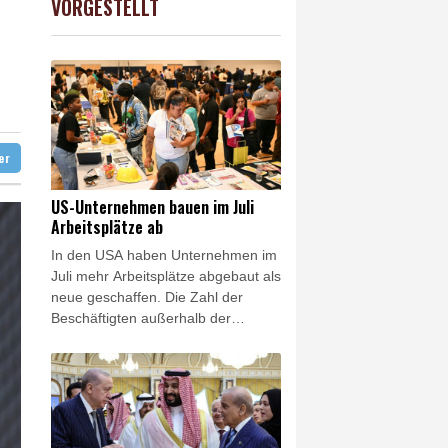
VORGESTELLT
USD
0.33%
1.1563
$
-Krieg Verteidigungsabkommen
 Kerpen - Festnahme
 SUV-Markt
ter
US-Unternehmen bauen im Juli
Arbeitsplätze ab
In den USA haben Unternehmen im
Juli mehr Arbeitsplätze abgebaut als
neue geschaffen. Die Zahl der
Beschäftigten außerhalb der
Landwirtschaft sank im
vergangenen Monat um 23.000, wie
das US-Arbeitsministerium am
Freitag in Washington mitteilte.
Gleichzeitig korrigierte es seine
Zahlen für Mai und Juni kräftig nach