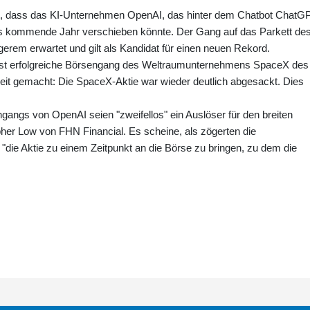
et, dass das KI-Unternehmen OpenAI, das hinter dem Chatbot ChatG
as kommende Jahr verschieben könnte. Der Gang auf das Parkett de
gerem erwartet und gilt als Kandidat für einen neuen Rekord.
chst erfolgreiche Börsengang des Weltraumunternehmens SpaceX des
reit gemacht: Die SpaceX-Aktie war wieder deutlich abgesackt. Dies
gangs von OpenAI seien "zweifellos" ein Auslöser für den breiten
pher Low von FHN Financial. Es scheine, als zögerten die
"die Aktie zu einem Zeitpunkt an die Börse zu bringen, zu dem die