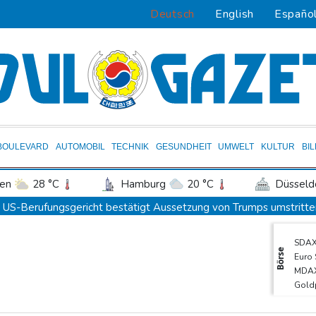
Deutsch
English
Españo
BOULEVARD
AUTOMOBIL
TECHNIK
GESUNDHEIT
UMWELT
KULTUR
BI
en
28 °C
Hamburg
20 °C
Düsseld
Potsdam
21 °C
Leipzig
25 °C
US-Berufungsgericht bestätigt Aussetzung von Trumps umstritte
ln
23 °C
Kiel
18 °C
Bremen
2
Nach Andrang auf Ceuta: Spanien und Italien streiten über Grenzk
SDA
tgart
29 °C
Dresden
26 °C
Wien
Niewiadoma fährt am Mont Ventoux ins Gelbe Trikot
Börse
Euro
den-Baden
26 °C
Trumps umstrittener Justizminister Blanche kurz vor der Bestäti
MDA
Gold
Peru und Mexiko nehmen diplomatische Beziehungen wieder auf
TecD
"Steile Lernkurve": Kretschmann lobt Amtsführung von Merz
DAX