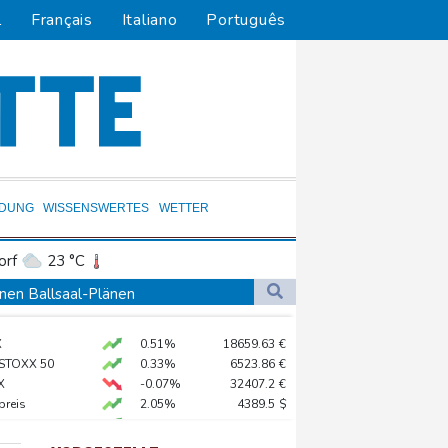
l
Français
Italiano
Português
LDUNG
WISSENSWERTES
WETTER
orf
23 °C
Dortmund
22 °C
nen Ballsaal-Plänen
0 °C
Flensburg
18 °C
ontrollen
X
0.51%
18659.63
€
31 °C
 STOXX 50
0.33%
6523.86
€
gung im Senat
X
-0.07%
32407.2
€
preis
2.05%
4389.5
$
AX
1.67%
4068.78
€
0.68%
26319.45
€