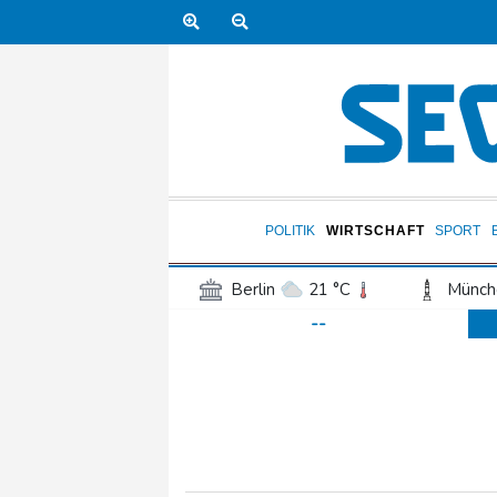
POLITIK
WIRTSCHAFT
SPORT
Berlin
21 °C
Münch
--
Frankfurt am Main
28 °C
Hannover
21 °C
Kö
Rostock
19 °C
Stut
Salzburg
27 °C
Ba