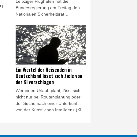
Leipziger Flughafen hat die
stärken".
PT
Bundesregierung am Freitag den
s
Nationalen Sicherheitsrat
einberufen. Die Beratungen fanden
unter Vorsitz von Bundeskanzler
Friedrich Merz (CDU) telefonisch
statt, wie Regierungssprecher
Stefan Kornelius mitteilte. "Wegen
der besonderen Bedeutung des
Falles" hatte am Donnerstagabend
bereits die Bundesanwaltschaft die
Ein Viertel der Reisenden in
Ermittlungen in dem Fall
Deutschland lässt sich Ziele von
übernommen.
der KI vorschlagen
Wer einen Urlaub plant, lässt sich
nicht nur bei Routenplanung oder
der Suche nach einer Unterkunft
von der Künstlichen Intelligenz (KI)
helfen - sondern mittlerweile auch
bei der Suche nach einem
Urlaubsziel. In einer am Freitag
veröffentlichten Umfrage des