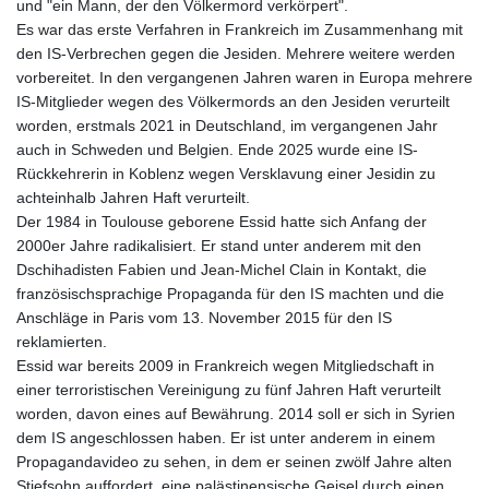
und "ein Mann, der den Völkermord verkörpert".
Es war das erste Verfahren in Frankreich im Zusammenhang mit
den IS-Verbrechen gegen die Jesiden. Mehrere weitere werden
vorbereitet. In den vergangenen Jahren waren in Europa mehrere
IS-Mitglieder wegen des Völkermords an den Jesiden verurteilt
worden, erstmals 2021 in Deutschland, im vergangenen Jahr
auch in Schweden und Belgien. Ende 2025 wurde eine IS-
Rückkehrerin in Koblenz wegen Versklavung einer Jesidin zu
achteinhalb Jahren Haft verurteilt.
Der 1984 in Toulouse geborene Essid hatte sich Anfang der
2000er Jahre radikalisiert. Er stand unter anderem mit den
Dschihadisten Fabien und Jean-Michel Clain in Kontakt, die
französischsprachige Propaganda für den IS machten und die
Anschläge in Paris vom 13. November 2015 für den IS
reklamierten.
Essid war bereits 2009 in Frankreich wegen Mitgliedschaft in
einer terroristischen Vereinigung zu fünf Jahren Haft verurteilt
worden, davon eines auf Bewährung. 2014 soll er sich in Syrien
dem IS angeschlossen haben. Er ist unter anderem in einem
Propagandavideo zu sehen, in dem er seinen zwölf Jahre alten
Stiefsohn auffordert, eine palästinensische Geisel durch einen