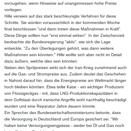
vorzugehen, wenn Hinweise auf unangemessen hohe Preise
vorliegen.
Hille verwies auf das stark beschleunigte Verfahren für diese
Schritte. Sie würden voraussichtlich in der kommenden Woche
final beschlossen "und dann treten diese Maßnahmen in Kraft".
Diese Dinge sollten nun "erst einmal wirken". In der Zwischenzeit
beobachte die Bundesregierung "aktiv", wie sich die Lage
entwickle. "Zu den Überlegungen gehört, was dann weitere
Maßnahmen sein könnten." Hille wollte sich aber nicht im Detail
dazu äußern, welche dies sein könnten.
Neben den Spritpreisen wirkt sich der Iran-Krieg zunehmend auch
auf die Gas- und Strompreise aus. Zudem deutet das Geschehen
in Nahost darauf hin, dass die Energiepreise am Weltmarkt länger
hoch bleiben könnten. Etwa teilte Katar - ein wichtiger Produzent
von Flüssigerdgas - mit, dass LNG-Produktionskapazitäten in
dem Golfstaat durch iranische Angriffe wohl nachhaltig beschädigt
wurden und eine Reparatur Jahre dauern könnte.
Ein Sprecher des Bundeswirtschaftsministeriums betonte, dass
die Versorgung in Deutschland und Europa gesichert sei. "Wir
haben keine Versorgungsengpässe - weder bei Öl und Gas noch