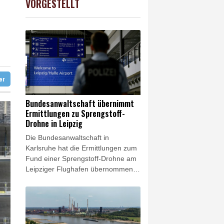
VORGESTELLT
preis
0.07%
4302.4
$
T
ündigt Vergeltung an
digt Vergeltung an
amaskus
ter
Bundesanwaltschaft übernimmt
Ermittlungen zu Sprengstoff-
Drohne in Leipzig
Die Bundesanwaltschaft in
Karlsruhe hat die Ermittlungen zum
Fund einer Sprengstoff-Drohne am
Leipziger Flughafen übernommen.
Es bestehe der Verdacht des
versuchten Herbeiführens einer
Sprengstoffexplosion und des
gefährlichen Eingriffs in den
Luftverkehr, erklärte die