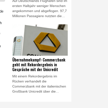
Auf Deutschlands Flughäfen sind im
Niedrigwasser.
ersten Halbjahr weniger Menschen
angekommen und abgeflogen. 97,7
nde
Millionen Passagiere nutzten die
Flughäfen und damit 0,8 Prozent
ch
weniger als im Vorjahreszeitraum,
teilte der Bundesverband der
f
Deutschen Luftverkehrswirtschaft
(BDL) am Donnerstag mit. Zugleich
h
sei das Sitzplatzangebot für Flüge
ab Deutschland um ein Prozent
gesunken, das entspreche 85
Übernahmekampf: Commerzbank
Prozent des Niveaus vor der
geht mit Rekordergebnis in
Coronapandemie.
Gespräche mit der Unicredit
Mit einem Rekordergebnis im
Rücken verhandelt die
Commerzbank mit der italienischen
Großbank Unicredit über die
geplante Übernahme. Dazu "haben
wir Gespräche aufgenommen",
sagte Commerzbank-Chefin Bettina