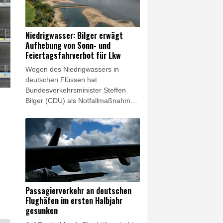
Bundesanwaltschaft am
Donnerstagabend. Die Behörde
habe die Ermittlungen "wegen der
Niedrigwasser: Bilger erwägt
besonderen Bedeutung des Falles"
Aufhebung von Sonn- und
von der Generalstaatsanwaltschaft
Feiertagsfahrverbot für Lkw
Dresden übernommen.
Wegen des Niedrigwassers in
deutschen Flüssen hat
Bundesverkehrsminister Steffen
Bilger (CDU) als Notfallmaßnahme
eine vorübergehende Aufhebung
des Sonn- und Feiertagsfahrverbots
für Lastwagen ins Spiel gebracht.
"Ich könnte mir beispielsweise
vorstellen, dass wir Sonn- und
Feiertagsfahrverbote für Lkw
aufheben, wenn es nötig sein
sollte", sagte Bilger am Donnerstag
Passagierverkehr an deutschen
dem Fernsehsender Phoenix. Am
Flughäfen im ersten Halbjahr
frühen Nachmittag begann in Bonn
gesunken
ein Spitzengespräch zum