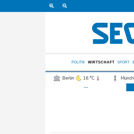
POLITIK
WIRTSCHAFT
SPORT
Berlin
16 °C
Münch
--
Frankfurt am Main
17 °C
Hannover
15 °C
Kö
Rostock
17 °C
Stut
Salzburg
20 °C
Ba