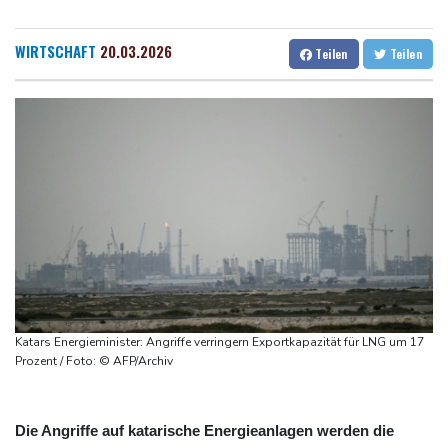
Trauer um Jorge Messi: Fußballstar Lionel Messi nimmt Abschied
Dresden
19 °C
Wien
21 °C
von seinem Vater
Salzburg
20 °C
WIRTSCHAFT
20.03.2026
Teilen
Teilen
Nowitzki trauert um ersten NBA-Coach Nelson: "RIP, Legende"
Baden-Baden
18 °C
Neuer Waldbrand in Südfrankreich: Mehr als 200
Feuerwehrleute im Einsatz
Umfrage: Mehrheit der Deutschen gegen Abschaffung der
"Rente mit 63"
Klingbeil plant höhere Besteuerung bestimmter Vereine
Bericht: Dobrindt verdoppelt Anti-Drohnen-Einheiten der
Bundespolizei
Netanjahu lehnt von Trump unterstützten 15-Punkte-Plan für
Gazastreifen weiter ab
Katars Energieminister: Angriffe verringern Exportkapazität für LNG um 17
Prozent / Foto: © AFP/Archiv
Die Angriffe auf katarische Energieanlagen werden die