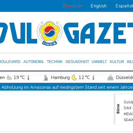
Deutsch
English
Españo
BOULEVARD
AUTOMOBIL
TECHNIK
GESUNDHEIT
UMWELT
KULTUR
BI
en
19 °C
Hamburg
12 °C
Düsseld
Potsdam
15 °C
Leipzig
14 °C
Abholzung im Amazonas auf niedrigstem Stand seit einem Jahrze
ln
16 °C
Kiel
11 °C
Bremen
1
Frei: Über Beteiligung an AfD-Regierung entscheidet nicht CDU 
Gold
tgart
18 °C
Dresden
16 °C
Wien
US-Senat stimmt für umfassendes Sanktionspaket gegen Russla
Börse
DAX
den-Baden
17 °C
"Rente mit 63": Unionsfraktionschef Frei offen für Härtefall- un
MDA
SDA
Ceuta-Andrang: EU fordert von Meta und Tiktok Vorgehen gegen
Euro
Rechter Hardliner De la Espriella als Kolumbiens Präsident verei
TecD