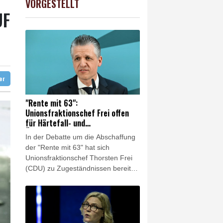
VORGESTELLT
USD
0.32%
1.1562
$
UF
fen mit Vucic
ter
"Rente mit 63":
Unionsfraktionschef Frei offen
für Härtefall- und
Übergangslösungen
In der Debatte um die Abschaffung
der "Rente mit 63" hat sich
Unionsfraktionschef Thorsten Frei
(CDU) zu Zugeständnissen bereit
gezeigt. "Eine Härtefallregelung bei
der Abschaffung der 'Rente mit 63'
ist in jedem Fall angezeigt, und
auch über eine Übergangsregelung
wird man reden", sagte Frei den