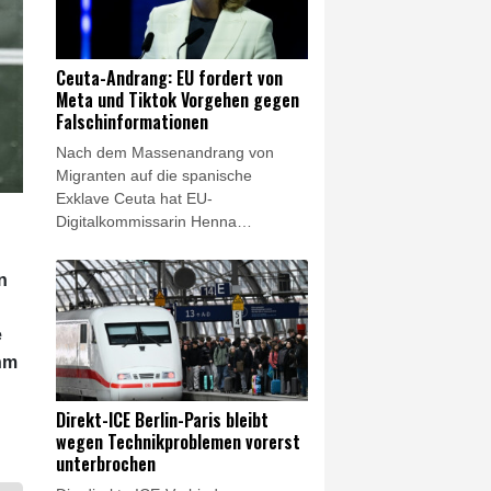
Funke-Zeitungen vom Samstag.
Mehrere CDU-Ministerpräsidenten
aus Ostdeutschland hatten
Ceuta-Andrang: EU fordert von
gefordert, am abschlagsfreien
Meta und Tiktok Vorgehen gegen
Renteneintritt nach 45
Falschinformationen
Beitragsjahren festhalten.
Nach dem Massenandrang von
Migranten auf die spanische
Exklave Ceuta hat EU-
Digitalkommissarin Henna
Virkkunen von den Konzernen Meta
und Tiktok ein entschiedeneres
n
Vorgehen gegen
Falschinformationen in Krisenzeiten
e
gefordert. "Die Plattformen müssen
entschlossen handeln, um die
ahm
Integrität des digitalen Raums zu
wahren, insbesondere in
Direkt-ICE Berlin-Paris bleibt
Krisensituationen", erklärte
wegen Technikproblemen vorerst
Virkkunen am Freitagabend im
unterbrochen
Onlinedienst X. "Die Überwachung