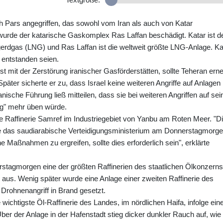
uth Pars angegriffen, das sowohl vom Iran als auch von Katar
 wurde der katarische Gaskomplex Ras Laffan beschädigt. Katar ist d
gerdgas (LNG) und Ras Laffan ist die weltweit größte LNG-Anlage. Ka
 entstanden seien.
mit der Zerstörung iranischer Gasförderstätten, sollte Teheran erne
 Später sicherte er zu, dass Israel keine weiteren Angriffe auf Anlagen
ische Führung ließ mitteilen, dass sie bei weiteren Angriffen auf sei
ung" mehr üben würde.
ie Raffinerie Samref im Industriegebiet von Yanbu am Roten Meer. "D
e das saudiarabische Verteidigungsministerium am Donnerstagmorge
e Maßnahmen zu ergreifen, sollte dies erforderlich sein", erklärte
rstagmorgen eine der größten Raffinerien des staatlichen Ölkonzerns
d aus. Wenig später wurde eine Anlage einer zweiten Raffinerie des
 Drohnenangriff in Brand gesetzt.
 wichtigste Öl-Raffinerie des Landes, im nördlichen Haifa, infolge ein
Über der Anlage in der Hafenstadt stieg dicker dunkler Rauch auf, wie