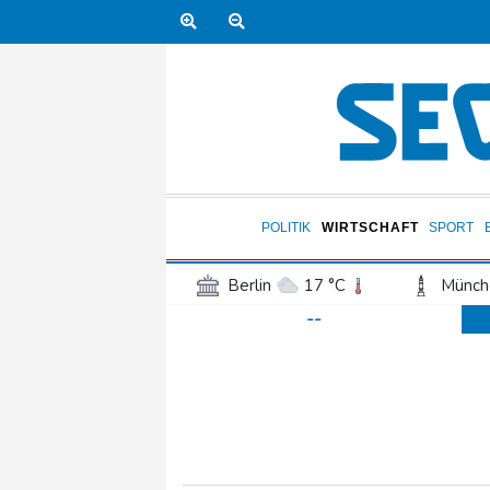
POLITIK
WIRTSCHAFT
SPORT
Berlin
17 °C
Münch
--
Frankfurt am Main
19 °C
Hannover
16 °C
Kö
Rostock
13 °C
Stut
Salzburg
20 °C
Ba