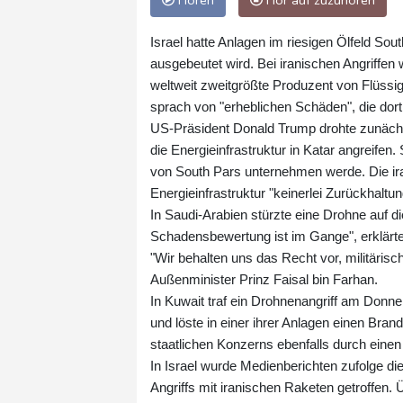
Hören
Hör auf zuzuhören
Israel hatte Anlagen im riesigen Ölfeld So
ausgebeutet wird. Bei iranischen Angriffen
weltweit zweitgrößte Produzent von Flüssi
sprach von "erheblichen Schäden", die dort
US-Präsident Donald Trump drohte zunächst 
die Energieinfrastruktur in Katar angreifen.
von South Pars unternehmen werde. Die iran
Energieinfrastruktur "keinerlei Zurückhalt
In Saudi-Arabien stürzte eine Drohne auf d
Schadensbewertung ist im Gange", erklärt
"Wir behalten uns das Recht vor, militärisch
Außenminister Prinz Faisal bin Farhan.
In Kuwait traf ein Drohnenangriff am Donne
und löste in einer ihrer Anlagen einen Bran
staatlichen Konzerns ebenfalls durch einen
In Israel wurde Medienberichten zufolge die
Angriffs mit iranischen Raketen getroffen. 