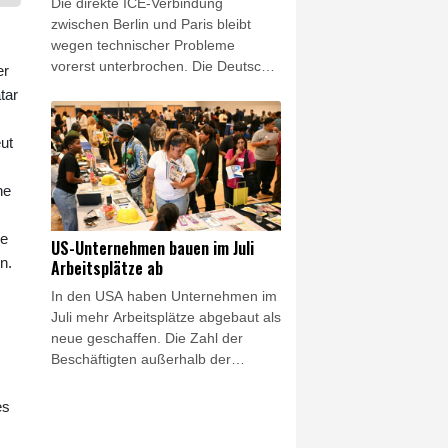
Die direkte ICE-Verbindung
muss verstärkt und die
zwischen Berlin und Paris bleibt
Zusammenarbeit mit Faktenprüfern
wegen technischer Probleme
gefestigt werden."
vorerst unterbrochen. Die Deutsche
er
Bahn (DB) macht dafür das
tar
europäische Zugsicherungssystem
des französischen Herstellers
ut
Alstom verantwortlich und fordert
eine umgehende Behebung der
ne
Fehler. Alstom erklärte am
Freitagabend, seine Teams
arbeiteten "mit Hochdruck" und eng
ie
US-Unternehmen bauen im Juli
mit der Bahn daran, die technischen
n.
Arbeitsplätze ab
Schwierigkeiten zu beheben.
In den USA haben Unternehmen im
Juli mehr Arbeitsplätze abgebaut als
neue geschaffen. Die Zahl der
Beschäftigten außerhalb der
Landwirtschaft sank im
vergangenen Monat um 23.000, wie
es
das US-Arbeitsministerium am
Freitag in Washington mitteilte.