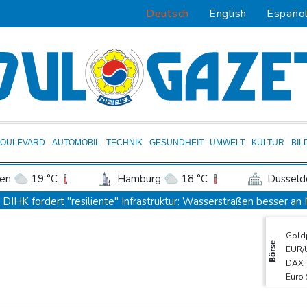
Deutsch
English
Españo
BOULEVARD
AUTOMOBIL
TECHNIK
GESUNDHEIT
UMWELT
KULTUR
BIL
en
19 °C
Hamburg
18 °C
Düsseld
Potsdam
20 °C
Leipzig
19 °C
DIHK fordert "resiliente" Infrastruktur: Wasserstraßen besser a
ln
18 °C
Kiel
18 °C
Bremen
1
Zverev hadert nach Aus: "Schlechtestes Spiel der Saison"
Gold
tgart
21 °C
Dresden
21 °C
Wien
Vier deutsche, neun neue: Teammanager-Rekorde in England
Börse
EUR/
den-Baden
15 °C
Trump-Hubschrauber über Washington womöglich Passagierflu
DAX
Euro
Niedrigwasser: Industrie- und Schifffahrtsverbände fordern konkre
MDA
Extremes Niedrigwasser: Verkehrsminister Bilger lädt zu Spitzent
TecD