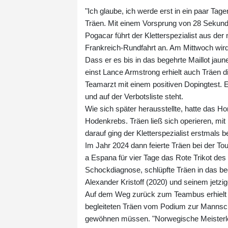
"Ich glaube, ich werde erst in ein paar Tag
Träen. Mit einem Vorsprung von 28 Sekunde
Pogacar führt der Kletterspezialist aus 
Frankreich-Rundfahrt an. Am Mittwoch wird
Dass er es bis in das begehrte Maillot ja
einst Lance Armstrong erhielt auch Träen 
Teamarzt mit einem positiven Dopingtest. 
und auf der Verbotsliste steht.
Wie sich später herausstellte, hatte das Ho
Hodenkrebs. Träen ließ sich operieren, mi
darauf ging der Kletterspezialist erstmals 
Im Jahr 2024 dann feierte Träen bei der To
a Espana für vier Tage das Rote Trikot de
Schockdiagnose, schlüpfte Träen in das beg
Alexander Kristoff (2020) und seinem jetz
Auf dem Weg zurück zum Teambus erhielt d
begleiteten Träen vom Podium zur Mannsch
gewöhnen müssen. "Norwegische Meisterlei