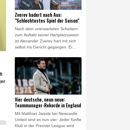
Weltmeisterschaft 2026 in der
Vorrunde gescheitert war.
Zverev hadert nach Aus:
"Schlechtestes Spiel der Saison"
Nach dem unerwarteten Scheitern
zum Auftakt seiner Hartplatzsaison
ist Alexander Zverev hart mit sich
selbst ins Gericht gegangen. Er
hätte zwar zu diesem Zeitpunkt der
Vorbereitung auf die US-Open (ab
30. August) noch keine wirklich gute
Leistung erwartet, sagte der 29-
lt
Jährige nach der Dreisatz-
ger
Niederlage in Montréal gegen den
Niederländer Tallon Griekspoor, "ich
hatte aber auch nicht erwartet, so
Vier deutsche, neun neue:
schlecht zu spielen, um ehrlich zu
Teammanager-Rekorde in England
sein."
Mit Matthias Jaissle bei Newcastle
United sind es nun vier: Jeder fünfte
Klub in der Premier League wird