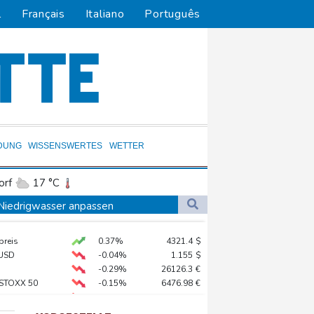
l
Français
Italiano
Português
DUNG
WISSENSWERTES
WETTER
orf
17 °C
Dortmund
17 °C
n Niedrigwasser anpassen
7 °C
Flensburg
16 °C
preis
0.37%
4321.4
$
26 °C
USD
-0.04%
1.155
$
gzeug zu nahe gekommen
-0.29%
26126.3
€
 STOXX 50
-0.15%
6476.98
€
te Schritte
X
-0.41%
32426.33
€
reffen in Bonn
AX
-0.89%
3946.73
€