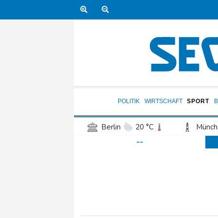
POLITIK
WIRTSCHAFT
SPORT
Berlin
20 °C
Münch
--
Frankfurt am Main
22 °C
Hannover
21 °C
Kö
Rostock
18 °C
Stut
Salzburg
22 °C
Ba