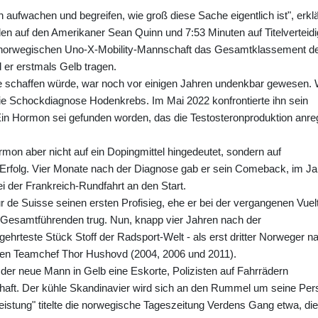
en aufwachen und begreifen, wie groß diese Sache eigentlich ist", erklä
n auf den Amerikaner Sean Quinn und 7:53 Minuten auf Titelverteidi
der norwegischen Uno-X-Mobility-Mannschaft das Gesamtklassement d
 er erstmals Gelb tragen.
une schaffen würde, war noch vor einigen Jahren undenkbar gewesen. 
die Schockdiagnose Hodenkrebs. Im Mai 2022 konfrontierte ihn sein
Ein Hormon sei gefunden worden, das die Testosteronproduktion anreg
rmon aber nicht auf ein Dopingmittel hingedeutet, sondern auf
t Erfolg. Vier Monate nach der Diagnose gab er sein Comeback, im Ja
bei der Frankreich-Rundfahrt an den Start.
ur de Suisse seinen ersten Profisieg, ehe er bei der vergangenen Vuel
s Gesamtführenden trug. Nun, knapp vier Jahren nach der
ehrteste Stück Stoff der Radsport-Welt - als erst dritter Norweger n
igen Teamchef Thor Hushovd (2004, 2006 und 2011).
er neue Mann in Gelb eine Eskorte, Polizisten auf Fahrrädern
aft. Der kühle Skandinavier wird sich an den Rummel um seine Per
stung" titelte die norwegische Tageszeitung Verdens Gang etwa, die