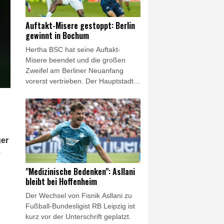
Dominguez betonte die Verdienste
Infantinos und warb zugleich für
Auftakt-Misere gestoppt: Berlin
einen konstruktiven Umgang
gewinnt in Bochum
innerhalb des internationalen
Hertha BSC hat seine Auftakt-
Fußballs.
Misere beendet und die großen
Zweifel am Berliner Neuanfang
vorerst vertrieben. Der Hauptstadt-
Klub gewann am Freitagabend das
Eröffnungsspiel der 2. Fußball-
Bundesliga mit 1:0 (1:0) beim VfL
Bochum. Das Team von Stefan Leitl
trotzte damit dem großen
ger
personellen Aderlass und gewann
e
erstmals seit sechs Jahren wieder
am ersten Spieltag.
"Medizinische Bedenken": Asllani
bleibt bei Hoffenheim
Der Wechsel von Fisnik Asllani zu
Fußball-Bundesligist RB Leipzig ist
kurz vor der Unterschrift geplatzt.