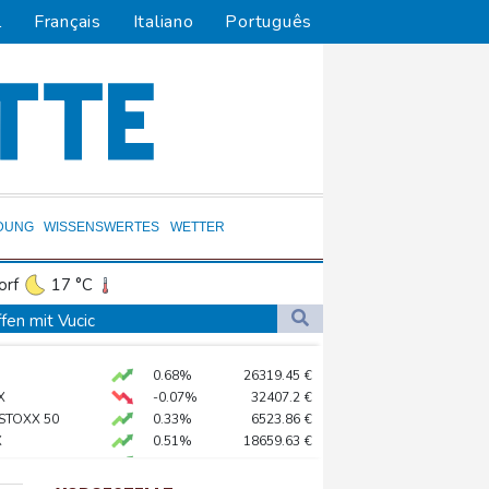
l
Français
Italiano
Português
DUNG
WISSENSWERTES
WETTER
orf
17 °C
Dortmund
16 °C
fen mit Vucic
5 °C
Flensburg
13 °C
0.68%
26319.45
€
25 °C
X
-0.07%
32407.2
€
 STOXX 50
0.33%
6523.86
€
X
0.51%
18659.63
€
rdrhein-Westfalen
AX
1.67%
4068.78
€
n Ceuta
preis
2.31%
4401.3
$