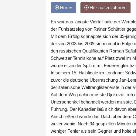
Hören
Hör auf zuzuhören
Es war das längste Viertelfinale der Wimb
der Fünfsatzsieg von Rainer Schüttler geg
Mit dem Erfolg schnappte sich der 39-jähri
der von 2003 bis 2009 siebenmal in Folge da
den russischen Qualifikanten Roman Safiull
Schweizer Tennisikone auf Platz zwei im Mä
würde er an der Spitze mit Federer gleichz
In seinem 15. Halbfinale im Londoner Südwe
zuvor die deutsche Überraschung Jan-Lennar
der italienische Weltranglistenerste in der
Auf dem Weg dahin musste Djokovic früh 
Unterschenkel behandelt werden musste. Do
Führung. Der Kanadier ließ sich davon abe
Anschließend wurde das Dach über dem Ce
weiter wenig. Nach 34 gespielten Minuten im
weniger Fehler als sein Gegner und holte si