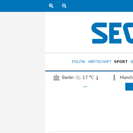
POLITIK
WIRTSCHAFT
SPORT
Berlin
17 °C
Münch
--
Frankfurt am Main
22 °C
Hannover
18 °C
Kö
Rostock
17 °C
Stut
Salzburg
22 °C
Ba