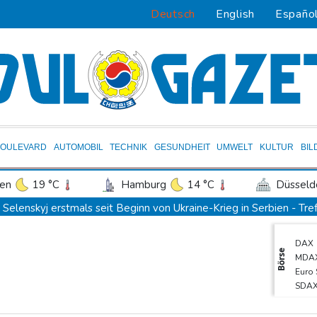
Deutsch
English
Españo
BOULEVARD
AUTOMOBIL
TECHNIK
GESUNDHEIT
UMWELT
KULTUR
BIL
en
19 °C
Hamburg
14 °C
Düsseld
Potsdam
17 °C
Leipzig
17 °C
Selenskyj erstmals seit Beginn von Ukraine-Krieg in Serbien - Tref
ln
18 °C
Kiel
13 °C
Bremen
1
Auftakt-Misere gestoppt: Berlin gewinnt in Bochum
DAX
tgart
21 °C
Dresden
19 °C
Wien
Trump macht erneut Druck auf Zentralbank-Vorständin Cook
Börse
MDA
den-Baden
20 °C
"Medizinische Bedenken": Asllani bleibt bei Hoffenheim
Euro
SDA
Eurojackpot geknackt: Mehr als 32 Millionen Euro gehen nach No
TecD
Menschenrechtsgruppen: Mehr als 140 Tote bei Migrationskrise i
Gold