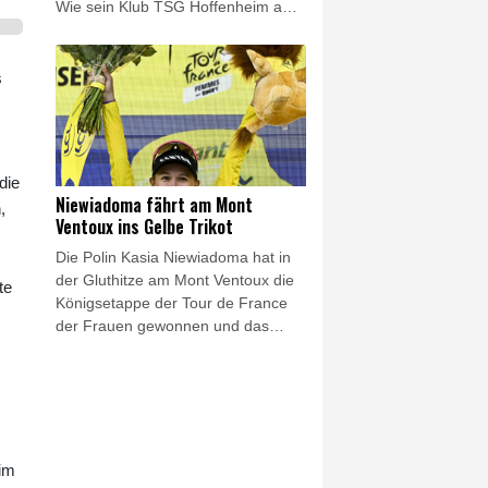
Wie sein Klub TSG Hoffenheim am
Freitag bekannt gab, kommt der
Transfer aufgrund "medizinischer
Bedenken, die Leipzig angemeldet
s
hatte", nicht zustande.
die
Niewiadoma fährt am Mont
,
Ventoux ins Gelbe Trikot
Die Polin Kasia Niewiadoma hat in
der Gluthitze am Mont Ventoux die
te
Königsetappe der Tour de France
der Frauen gewonnen und das
Gelbe Trikot erobert. Die
Gesamtsiegerin von 2024 kam am
kahlen Gipfel im Herzen der
Provence klar vor ihren Rivalinnen
Demi Vollering (+1:16 Minuten) und
der zuvor führenden Marlen
 im
Reusser (+1:46) ins Ziel und steht