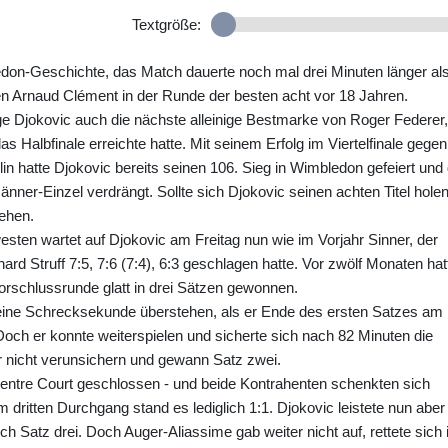
Textgröße:
ledon-Geschichte, das Match dauerte noch mal drei Minuten länger al
en Arnaud Clément in der Runde der besten acht vor 18 Jahren.
ge Djokovic auch die nächste alleinige Bestmarke von Roger Federer,
s Halbfinale erreichte hatte. Mit seinem Erfolg im Viertelfinale gegen
in hatte Djokovic bereits seinen 106. Sieg in Wimbledon gefeiert und 
nner-Einzel verdrängt. Sollte sich Djokovic seinen achten Titel holen
iehen.
sten wartet auf Djokovic am Freitag nun wie im Vorjahr Sinner, der
d Struff 7:5, 7:6 (7:4), 6:3 geschlagen hatte. Vor zwölf Monaten hat
 Vorschlussrunde glatt in drei Sätzen gewonnen.
eine Schrecksekunde überstehen, als er Ende des ersten Satzes am
ch er konnte weiterspielen und sicherte sich nach 82 Minuten die
r nicht verunsichern und gewann Satz zwei.
ntre Court geschlossen - und beide Kontrahenten schenkten sich
 dritten Durchgang stand es lediglich 1:1. Djokovic leistete nun aber
ch Satz drei. Doch Auger-Aliassime gab weiter nicht auf, rettete sich