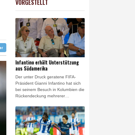
VORGESTELLT
USD
0.32%
1.1562
$
 Jemen
t Berufung an
unterbrochen
ter
Infantino erhält Unterstützung
aus Südamerika
Der unter Druck geratene FIFA-
Präsident Gianni Infantino hat sich
bei seinem Besuch in Kolumbien die
Rückendeckung mehrerer
südamerikanischer Fußball-
Verbände gesichert. Allen voran
Alejandro Dominguez, Präsident
des Kontinentalverbandes
CONMEBOL, zeigte sich nach
einem Treffen in Cali versöhnlich.