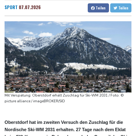
Drohne explodiert an der Grenze zwischen Rumänien und
Dresden
26 °C
Wien
29 °C
SPORT
07.07.2026
Teilen
Teilen
Bulgarien nahe Gaspipeline
Salzburg
29 °C
Lionel Messi trauert um seinen Vater
Baden-Baden
27 °C
Absturz von Ultraleichtflugzeug: 72-jähriger Pilot stirbt in Baden-
Württemberg
Selenskyj warnt in Belgrad vor Folgen russischer Angriffe für
den Winter
Drohnen über Bundeswehrstandort in Nordrhein-Westfalen
gesichtet
Ungarns Regierungspartei nominiert Ex-Gerichtspräsidenten
Baka als Staatschef
Mit Verspätung: Oberstdorf erhält Zuschlag für Ski-WM 2031 / Foto: ©
Schwimm-EM: Halbisch winkt und springt zu Bronze
picture alliance / imageBROKER/SID
Oberstdorf hat im zweiten Versuch den Zuschlag für die
Nordische Ski-WM 2031 erhalten. 27 Tage nach dem Eklat