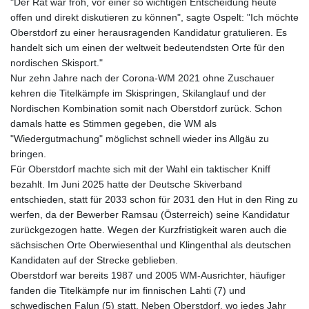
"Der Rat war froh, vor einer so wichtigen Entscheidung heute
offen und direkt diskutieren zu können", sagte Ospelt: "Ich möchte
Oberstdorf zu einer herausragenden Kandidatur gratulieren. Es
handelt sich um einen der weltweit bedeutendsten Orte für den
nordischen Skisport."
Nur zehn Jahre nach der Corona-WM 2021 ohne Zuschauer
kehren die Titelkämpfe im Skispringen, Skilanglauf und der
Nordischen Kombination somit nach Oberstdorf zurück. Schon
damals hatte es Stimmen gegeben, die WM als
"Wiedergutmachung" möglichst schnell wieder ins Allgäu zu
bringen.
Für Oberstdorf machte sich mit der Wahl ein taktischer Kniff
bezahlt. Im Juni 2025 hatte der Deutsche Skiverband
entschieden, statt für 2033 schon für 2031 den Hut in den Ring zu
werfen, da der Bewerber Ramsau (Österreich) seine Kandidatur
zurückgezogen hatte. Wegen der Kurzfristigkeit waren auch die
sächsischen Orte Oberwiesenthal und Klingenthal als deutschen
Kandidaten auf der Strecke geblieben.
Oberstdorf war bereits 1987 und 2005 WM-Ausrichter, häufiger
fanden die Titelkämpfe nur im finnischen Lahti (7) und
schwedischen Falun (5) statt. Neben Oberstdorf, wo jedes Jahr