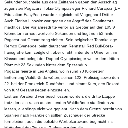
Sekundenbruchteile aus dem Zeitfahren gaben den Ausschlag
zugunsten Pogacars. Tokio-Olympiasieger Richard Carapaz (EF
Education-EasyPost) wurde zeitgleich mit Vingegaard Dritter.
Auch Florian Lipowitz war gegen den Angriff des Dominators
machtlos. Der Vorjahresdritte verlor als Siebter auf den 195,9
Kilometern erneut wertvolle Sekunden und liegt nun 53 hinter
Pogacar auf Gesamtrang sieben. Sein belgischer Teamkollege
Remco Evenepoel beim deutschen Rennstall Red Bull-Bora-
hansgrohe kam zeitgleich, aber direkt hinter dem Ulmer an, im
Klassement belegt der Doppel-Olympiasieger weiter den dritten
Platz mit 23 Sekunden hinter dem Spitzenduo.
Pogacar feierte in Les Angles, wo in rund 70 Kilometern
Entfernung Waldbrände wüten, seinen 122. Profisieg sowie den
22. bei der Frankreich-Rundfahrt - und nimmt Kurs, den Rekord
von fünf Gesamtsiegen einzustellen.
Erst am Vorabend war beschlossen worden, die dritte Etappe
trotz der sich rasch ausbreitenden Waldbrände stattfinden zu
lassen, allerdings nicht wie geplant. Nach dem Grenzübertritt von
Spanien nach Frankreich sollten Zuschauer der Strecke
fernbleiben, auch die beliebte Werbekarawane bog nicht ins
Mutterland der Tour ein. Zudem wurden die