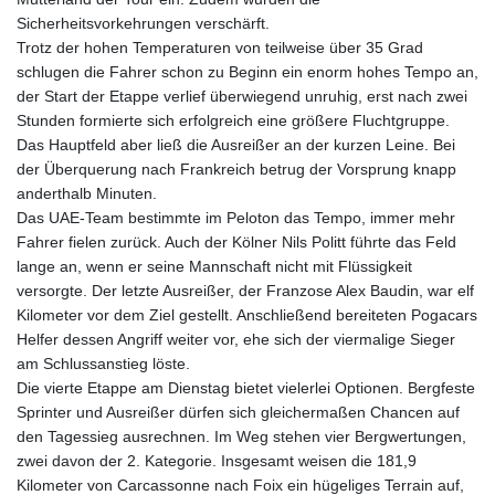
Sicherheitsvorkehrungen verschärft.
Trotz der hohen Temperaturen von teilweise über 35 Grad
schlugen die Fahrer schon zu Beginn ein enorm hohes Tempo an,
der Start der Etappe verlief überwiegend unruhig, erst nach zwei
Stunden formierte sich erfolgreich eine größere Fluchtgruppe.
Das Hauptfeld aber ließ die Ausreißer an der kurzen Leine. Bei
der Überquerung nach Frankreich betrug der Vorsprung knapp
anderthalb Minuten.
Das UAE-Team bestimmte im Peloton das Tempo, immer mehr
Fahrer fielen zurück. Auch der Kölner Nils Politt führte das Feld
lange an, wenn er seine Mannschaft nicht mit Flüssigkeit
versorgte. Der letzte Ausreißer, der Franzose Alex Baudin, war elf
Kilometer vor dem Ziel gestellt. Anschließend bereiteten Pogacars
Helfer dessen Angriff weiter vor, ehe sich der viermalige Sieger
am Schlussanstieg löste.
Die vierte Etappe am Dienstag bietet vielerlei Optionen. Bergfeste
Sprinter und Ausreißer dürfen sich gleichermaßen Chancen auf
den Tagessieg ausrechnen. Im Weg stehen vier Bergwertungen,
zwei davon der 2. Kategorie. Insgesamt weisen die 181,9
Kilometer von Carcassonne nach Foix ein hügeliges Terrain auf,