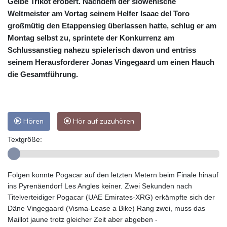
Gelbe Trikot erobert. Nachdem der slowenische
Weltmeister am Vortag seinem Helfer Isaac del Toro
großmütig den Etappensieg überlassen hatte, schlug er am
Montag selbst zu, sprintete der Konkurrenz am
Schlussanstieg nahezu spielerisch davon und entriss
seinem Herausforderer Jonas Vingegaard um einen Hauch
die Gesamtführung.
Hören
Hör auf zuzuhören
Textgröße:
Folgen konnte Pogacar auf den letzten Metern beim Finale hinauf
ins Pyrenäendorf Les Angles keiner. Zwei Sekunden nach
Titelverteidiger Pogacar (UAE Emirates-XRG) erkämpfte sich der
Däne Vingegaard (Visma-Lease a Bike) Rang zwei, muss das
Maillot jaune trotz gleicher Zeit aber abgeben -