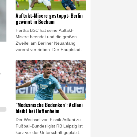
Dominguez betonte die Verdienste
Infantinos und warb zugleich für
Auftakt-Misere gestoppt: Berlin
einen konstruktiven Umgang
gewinnt in Bochum
innerhalb des internationalen
Hertha BSC hat seine Auftakt-
Fußballs.
Misere beendet und die großen
Zweifel am Berliner Neuanfang
vorerst vertrieben. Der Hauptstadt-
Klub gewann am Freitagabend das
Eröffnungsspiel der 2. Fußball-
Bundesliga mit 1:0 (1:0) beim VfL
e
Bochum. Das Team von Stefan Leitl
trotzte damit dem großen
personellen Aderlass und gewann
erstmals seit sechs Jahren wieder
am ersten Spieltag.
"Medizinische Bedenken": Asllani
bleibt bei Hoffenheim
Der Wechsel von Fisnik Asllani zu
Fußball-Bundesligist RB Leipzig ist
kurz vor der Unterschrift geplatzt.