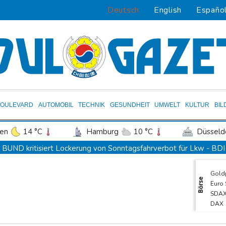
Deutsch
English
Españo
BOULEVARD
AUTOMOBIL
TECHNIK
GESUNDHEIT
UMWELT
KULTUR
BIL
en
14 °C
Hamburg
10 °C
Düsseld
Potsdam
12 °C
Leipzig
11 °C
BUND kritisiert Lockerung von Sonntagsfahrverbot für Lkw - BDI
ln
13 °C
Kiel
10 °C
Bremen
1
Kolumbien: Neuer Präsident kündigt "unermüdlichen" Kampf ge
Gold
tgart
15 °C
Dresden
13 °C
Wien
BUND kritisiert Lockerung von Sonn- und Feiertagsfahrverbot f
Börse
Euro
den-Baden
14 °C
Trump spricht nach Ballsaal-Urteil von "nationaler Schande"
SDA
DAX
Abholzung im Amazonas auf niedrigstem Stand seit einem Jahrze
TecD
Frei: Über Beteiligung an AfD-Regierung entscheidet nicht CDU 
MDA