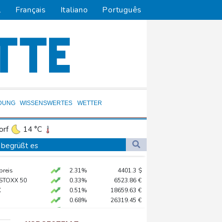
l
Français
Italiano
Português
DUNG
WISSENSWERTES
WETTER
orf
14 °C
Dortmund
12 °C
 begrüßt es
3 °C
Flensburg
9 °C
gen Drogengewalt an
preis
2.31%
4401.3
$
23 °C
ür Lastwagen
 STOXX 50
0.33%
6523.86
€
X
0.51%
18659.63
€
0.68%
26319.45
€
hnt
AX
1.67%
4068.78
€
in Sachsen-Anhalt
X
-0.07%
32407.2
€