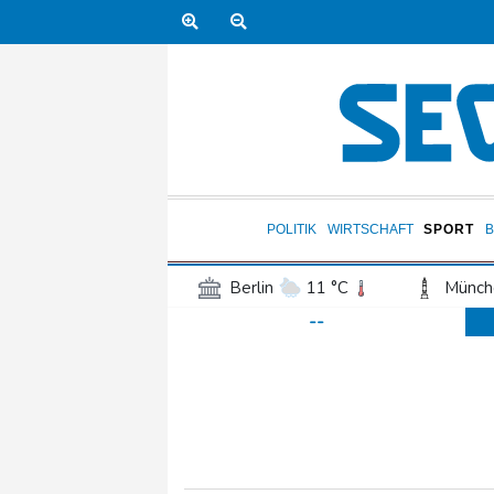
POLITIK
WIRTSCHAFT
SPORT
Berlin
11 °C
Münch
--
Frankfurt am Main
15 °C
Hannover
13 °C
Kö
Rostock
11 °C
Stut
Salzburg
18 °C
Ba