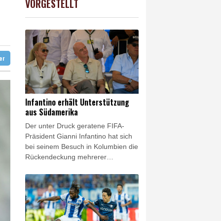
VORGESTELLT
USD
0.32%
1.1562
$
nd
d Übergangslösungen
 Falschinformationen
digt
ter
Infantino erhält Unterstützung
aus Südamerika
Der unter Druck geratene FIFA-
Präsident Gianni Infantino hat sich
bei seinem Besuch in Kolumbien die
Rückendeckung mehrerer
südamerikanischer Fußball-
Verbände gesichert. Allen voran
Alejandro Dominguez, Präsident
des Kontinentalverbandes
CONMEBOL, zeigte sich nach
einem Treffen in Cali versöhnlich.