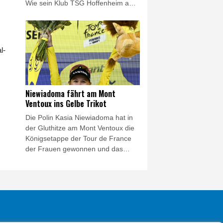
Wie sein Klub TSG Hoffenheim am
Freitag bekannt gab, kommt der
Transfer aufgrund "medizinischer
Bedenken, die Leipzig angemeldet
hatte", nicht zustande.
l-
Niewiadoma fährt am Mont
Ventoux ins Gelbe Trikot
Die Polin Kasia Niewiadoma hat in
der Gluthitze am Mont Ventoux die
Königsetappe der Tour de France
der Frauen gewonnen und das
Gelbe Trikot erobert. Die
Gesamtsiegerin von 2024 kam am
kahlen Gipfel im Herzen der
Provence klar vor ihren Rivalinnen
Demi Vollering (+1:16 Minuten) und
der zuvor führenden Marlen
Reusser (+1:46) ins Ziel und steht