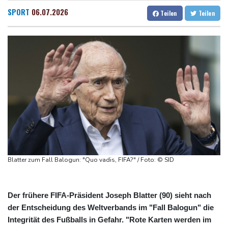
Beugehaft für Lina E.
Dresden
25 °C
Wien
29 °C
SPORT
06.07.2026
Teilen
Teilen
Verweigerter Dopingtest: NADA will Vierjahressperre für Ansah
Salzburg
26 °C
Medien: Türkischer Präsident Erdogan zu Dreiergipfel in Saudi-
Baden-Baden
24 °C
Arabien eingetroffen
Deutsche Industrieproduktion zeigt sich widerstandsfähig -
Rekordstand bei Exporten
Weniger Falschgeld im ersten Halbjahr im Umlauf
Anhaltende Trockenheit: Rheinpegel bei Düsseldorf auf
historischem Tief
Urteil: Nähe zu Muslimbruderschaft kann Verbeamtung
entgegenstehen
Blatter zum Fall Balogun: "Quo vadis, FIFA?" / Foto: © SID
Der frühere FIFA-Präsident Joseph Blatter (90) sieht nach
der Entscheidung des Weltverbands im "Fall Balogun" die
Integrität des Fußballs in Gefahr. "Rote Karten werden im