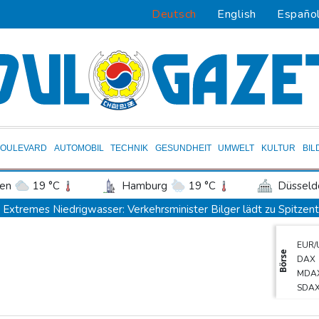
Deutsch
English
Españo
BOULEVARD
AUTOMOBIL
TECHNIK
GESUNDHEIT
UMWELT
KULTUR
BIL
en
19 °C
Hamburg
19 °C
Düsseld
Potsdam
20 °C
Leipzig
21 °C
Extremes Niedrigwasser: Verkehrsminister Bilger lädt zu Spitzent
ln
20 °C
Kiel
18 °C
Bremen
2
Bundesgerichtshof urteilt über Mann wegen Kriegsverbrechen in
EUR/
tgart
21 °C
Dresden
23 °C
Wien
Urteil in Prozess um tödlichen Autoanschlag auf Verdi-Demonstr
Börse
DAX
den-Baden
16 °C
Vorwurf der Preisabsprache: Drei US-Produzenten müssen 53 Mil
MDA
SDA
Investoren-Affäre: Fifa-Spitze stellt sich "uneingeschränkt" hinter
Gold
Steinmeier-Nachfolge: Özdemir spricht sich für eine Frau aus
Euro