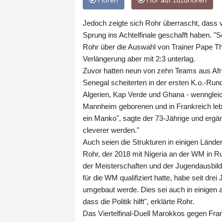
Hören
Hör auf zuzuhören
Jedoch zeigte sich Rohr überrascht, dass 
Sprung ins Achtelfinale geschafft haben. "S
Rohr über die Auswahl von Trainer Pape Thi
Verlängerung aber mit 2:3 unterlag.
Zuvor hatten neun von zehn Teams aus Afr
Senegal scheiterten in der ersten K.o.-Run
Algerien, Kap Verde und Ghana - wenngleic
Mannheim geborenen und in Frankreich lebe
ein Manko", sagte der 73-Jährige und ergä
cleverer werden."
Auch seien die Strukturen in einigen Länd
Rohr, der 2018 mit Nigeria an der WM in R
der Meisterschaften und der Jugendausbildun
für die WM qualifiziert hatte, habe seit dre
umgebaut werde. Dies sei auch in einigen an
dass die Politik hilft", erklärte Rohr.
Das Viertelfinal-Duell Marokkos gegen Fr