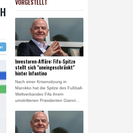
VORGESTELLT
AX
-0.89%
3946.73
€
CH
 Mond eingeschlagen
 und dann doch gestorben
liche Gegenmaßnahmen
ter
Investoren-Affäre: Fifa-Spitze
stellt sich "uneingeschränkt"
hinter Infantino
Nach einer Krisensitzung in
Marokko hat die Spitze des Fußball-
Weltverbandes Fifa ihrem
umstrittenen Präsidenten Gianni
Infantino volle Rückendeckung
gegeben. "Im Anschluss an ein
Treffen in Rabat bekräftigten der
Fifa-Generalsekretär und die
anwesenden Mitglieder der Fifa-