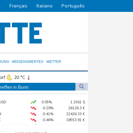
l
Français
Italiano
Português
DUNG
WISSENSWERTES
WETTER
orf
20 °C
Dortmund
20 °C
reffen in Bonn
0 °C
Flensburg
16 °C
 syrischem Bürgerkrieg
USD
0.05%
1.1561
$
26 °C
ation in München
-0.29%
26126.3
€
lionen Eier spenden
X
-0.41%
32426.33
€
X
-0.46%
18553.91
€
 Infantino
preis
1.13%
4354.5
$
 STOXX 50
-0.15%
6476.98
€