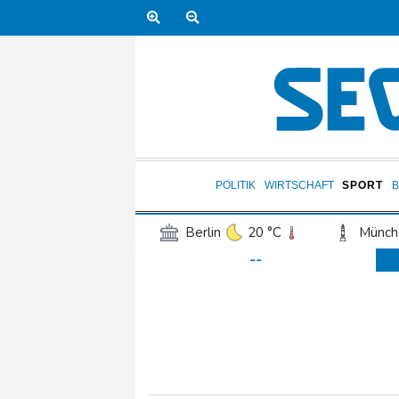
POLITIK
WIRTSCHAFT
SPORT
Berlin
20 °C
Münch
--
Frankfurt am Main
23 °C
Hannover
21 °C
Kö
Rostock
19 °C
Stut
Salzburg
22 °C
Ba