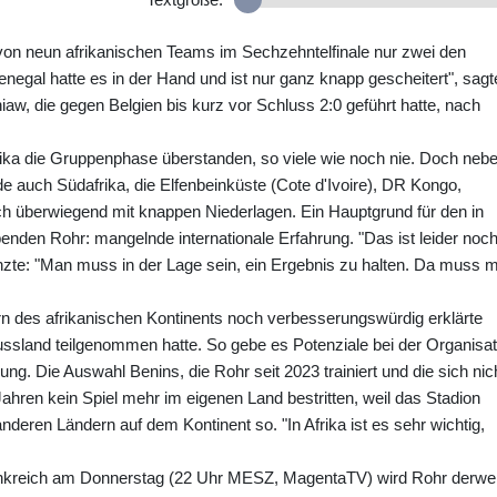
von neun afrikanischen Teams im Sechzehntelfinale nur zwei den
enegal hatte es in der Hand und ist nur ganz knapp gescheitert", sagt
aw, die gegen Belgien bis kurz vor Schluss 2:0 geführt hatte, nach
ika die Gruppenphase überstanden, so viele wie noch nie. Doch neb
de auch Südafrika, die Elfenbeinküste (Cote d'Ivoire), DR Kongo,
h überwiegend mit knappen Niederlagen. Ein Hauptgrund für den in
nden Rohr: mangelnde internationale Erfahrung. "Das ist leider noc
nzte: "Man muss in der Lage sein, ein Ergebnis zu halten. Da muss 
ern des afrikanischen Kontinents noch verbesserungswürdig erklärte
ussland teilgenommen hatte. So gebe es Potenziale bei der Organisat
g. Die Auswahl Benins, die Rohr seit 2023 trainiert und die sich nic
i Jahren kein Spiel mehr im eigenen Land bestritten, weil das Stadion
deren Ländern auf dem Kontinent so. "In Afrika ist es sehr wichtig,
ankreich am Donnerstag (22 Uhr MESZ, MagentaTV) wird Rohr derwei